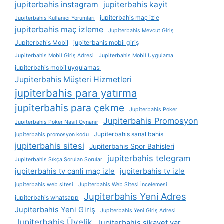
jupiterbahis instagram
jupiterbahis kayit
jupiterbahis maç izle
Jupiterbahis Kullanıcı Yorumları
jupiterbahis maç izleme
Jupiterbahis Mevcut Giriş
Jupiterbahis Mobil
jupiterbahis mobil giriş
Jupiterbahis Mobil Giriş Adresi
Jupiterbahis Mobil Uygulama
jupiterbahis mobil uygulaması
Jupiterbahis Müşteri Hizmetleri
jupiterbahis para yatırma
jupiterbahis para çekme
Jupiterbahis Poker
Jupiterbahis Promosyon
Jupiterbahis Poker Nasıl Oynanır
Jupiterbahis sanal bahis
jupiterbahis promosyon kodu
jupiterbahis sitesi
Jupiterbahis Spor Bahisleri
jupiterbahis telegram
Jupiterbahis Sıkça Sorulan Sorular
jupiterbahis tv canli maç izle
jupiterbahis tv izle
jupiterbahis web sitesi
Jupiterbahis Web Sitesi İncelemesi
Jupiterbahis Yeni Adres
jupiterbahis whatsapp
Jupiterbahis Yeni Giriş
Jupiterbahis Yeni Giriş Adresi
Jupiterbahis Üyelik
Jupiterbahis şikayet var