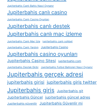
Jupiterbahis Canlı Bahis Nasıl Oynanır
Jupiterbahis canlı casino
Jupiterbahis Canlı Casino Oyunları
Jupiterbahis canlı destek
Jupiterbahis canlı maç izleme
Jupiterbahis Canlı Maç İzle
jupiterbahis canlı sohbet
Jupiterbahis Casino
Jupiterbahis Canlı Yardım
Jupiterbahis casino oyunları
Jupiterbahis Casino Sitesi
jupiterbahis com
Jupiterbahis Destek Ekibi
Jupiterbahis Futbol Bahisleri Nasıl Oynanır
Jupiterbahis gerçek adresi
jupiterbahis girisi
jupiterbahis giris twitter
Jupiterbahis giriş
Jupiterbahis git
Jupiterbahis Güncel
jupiterbahis güncel adres
Jupiterbahis Güvenlir mi
Jupiterbahis güvenilir