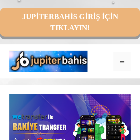
JUPİTERBAHİS GİRİŞ İÇİN
TIKLAYIN!
İçeriğe
atla
Menü