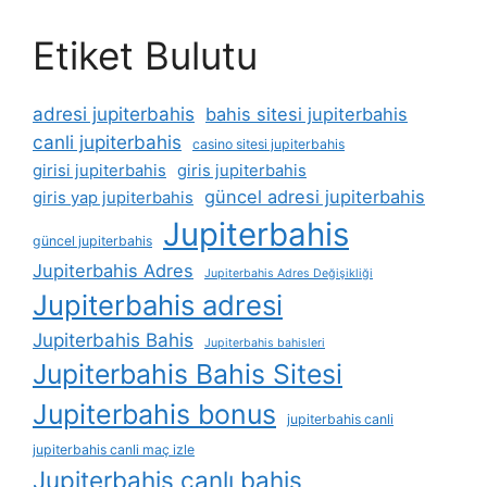
Etiket Bulutu
adresi jupiterbahis
bahis sitesi jupiterbahis
canli jupiterbahis
casino sitesi jupiterbahis
girisi jupiterbahis
giris jupiterbahis
güncel adresi jupiterbahis
giris yap jupiterbahis
Jupiterbahis
güncel jupiterbahis
Jupiterbahis Adres
Jupiterbahis Adres Değişikliği
Jupiterbahis adresi
Jupiterbahis Bahis
Jupiterbahis bahisleri
Jupiterbahis Bahis Sitesi
Jupiterbahis bonus
jupiterbahis canli
jupiterbahis canli maç izle
Jupiterbahis canlı bahis