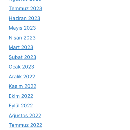
Temmuz 2023
Haziran 2023
Mayıs 2023
Nisan 2023
Mart 2023
Şubat 2023
Ocak 2023
Aralık 2022
Kasım 2022
Ekim 2022
Eylül 2022
Ağustos 2022
Temmuz 2022