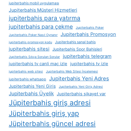
jupiterbahis mobil uygulaması
Jupiterbahis Müşteri Hizmetleri
jupiterbahis para yatırma
jupiterbahis para çekme
Jupiterbahis Poker
Jupiterbahis Promosyon
Jupiterbahis Poker Nasıl Oynanır
Jupiterbahis sanal bahis
jupiterbahis promosyon kodu
jupiterbahis sitesi
Jupiterbahis Spor Bahisleri
jupiterbahis telegram
Jupiterbahis Sıkça Sorulan Sorular
jupiterbahis tv canli maç izle
jupiterbahis tv izle
jupiterbahis web sitesi
Jupiterbahis Web Sitesi İncelemesi
Jupiterbahis Yeni Adres
jupiterbahis whatsapp
Jupiterbahis Yeni Giriş
Jupiterbahis Yeni Giriş Adresi
Jupiterbahis Üyelik
Jupiterbahis şikayet var
Jüpiterbahis giriş adresi
Jüpiterbahis giriş yap
Jüpiterbahis güncel adresi