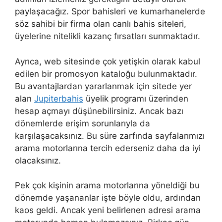
paylaşacağız. Spor bahisleri ve kumarhanelerde
söz sahibi bir firma olan canlı bahis siteleri,
üyelerine nitelikli kazanç fırsatları sunmaktadır.
Ayrıca, web sitesinde çok yetişkin olarak kabul
edilen bir promosyon kataloğu bulunmaktadır.
Bu avantajlardan yararlanmak için sitede yer
alan
Jupiterbahis
üyelik programı üzerinden
hesap açmayı düşünebilirsiniz. Ancak bazı
dönemlerde erişim sorunlarıyla da
karşılaşacaksınız. Bu süre zarfında sayfalarımızı
arama motorlarına tercih ederseniz daha da iyi
olacaksınız.
Pek çok kişinin arama motorlarına yöneldiği bu
dönemde yaşananlar işte böyle oldu, ardından
kaos geldi. Ancak yeni belirlenen adresi arama