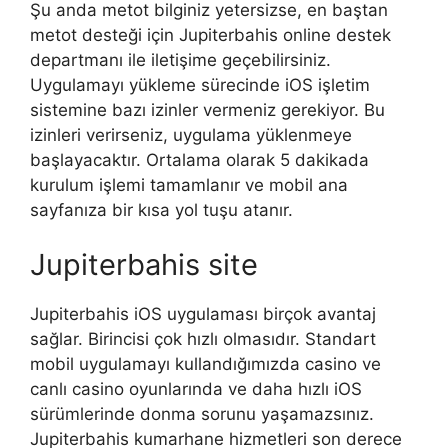
Şu anda metot bilginiz yetersizse, en baştan
metot desteği için Jupiterbahis online destek
departmanı ile iletişime geçebilirsiniz.
Uygulamayı yükleme sürecinde iOS işletim
sistemine bazı izinler vermeniz gerekiyor. Bu
izinleri verirseniz, uygulama yüklenmeye
başlayacaktır. Ortalama olarak 5 dakikada
kurulum işlemi tamamlanır ve mobil ana
sayfanıza bir kısa yol tuşu atanır.
Jupiterbahis site
Jupiterbahis iOS uygulaması birçok avantaj
sağlar. Birincisi çok hızlı olmasıdır. Standart
mobil uygulamayı kullandığımızda casino ve
canlı casino oyunlarında ve daha hızlı iOS
sürümlerinde donma sorunu yaşamazsınız.
Jupiterbahis kumarhane hizmetleri son derece