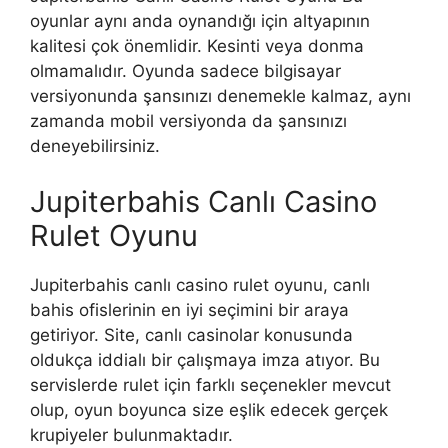
oyunlar aynı anda oynandığı için altyapının
kalitesi çok önemlidir. Kesinti veya donma
olmamalıdır. Oyunda sadece bilgisayar
versiyonunda şansınızı denemekle kalmaz, aynı
zamanda mobil versiyonda da şansınızı
deneyebilirsiniz.
Jupiterbahis Canlı Casino
Rulet Oyunu
Jupiterbahis canlı casino rulet oyunu, canlı
bahis ofislerinin en iyi seçimini bir araya
getiriyor. Site, canlı casinolar konusunda
oldukça iddialı bir çalışmaya imza atıyor. Bu
servislerde rulet için farklı seçenekler mevcut
olup, oyun boyunca size eşlik edecek gerçek
krupiyeler bulunmaktadır.