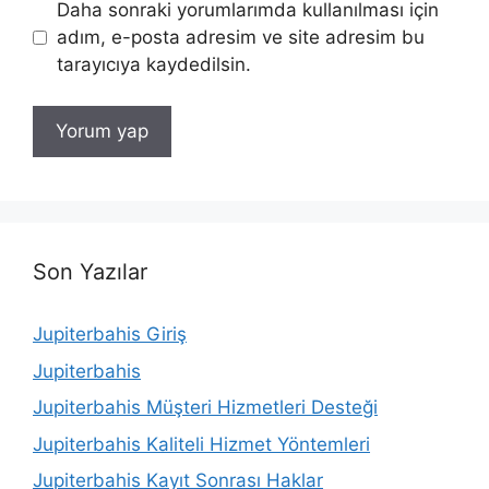
Daha sonraki yorumlarımda kullanılması için
adım, e-posta adresim ve site adresim bu
tarayıcıya kaydedilsin.
Son Yazılar
Jupiterbahis Giriş
Jupiterbahis
Jupiterbahis Müşteri Hizmetleri Desteği
Jupiterbahis Kaliteli Hizmet Yöntemleri
Jupiterbahis Kayıt Sonrası Haklar