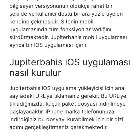
bilgisayar versiyonunun oldukça rahat bir
şekilde ve kullanıcı dostu bir ara yüzle üyeleri
kendine çekmesidir. Sitenin mobil
uygulamasında tüm fonksiyonlar varlığını
sürdürmektedir. Jupiterbahis mobil uygulaması
ayrıca bir IOS uygulaması içerir.
Jupiterbahis iOS uygulaması
nasıl kurulur
Jupiterbahis iOS uygulama yükleyicisi için ana
sayfadaki URL’ye tıklamanız gerekir. Bu URL’ye
tıkladığınızda, küçük paket dosyası indirilmeye
başlayacaktır. iPhone marka telefonunuza
indirdiğiniz bu dosyayı kurabilmek için bir dizi
adımı gerçekleştirmeniz gerekmektedir.