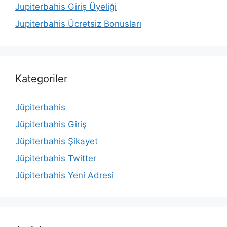
Jupiterbahis Giriş Üyeliği
Jupiterbahis Ücretsiz Bonusları
Kategoriler
Jüpiterbahis
Jüpiterbahis Giriş
Jüpiterbahis Şikayet
Jüpiterbahis Twitter
Jüpiterbahis Yeni Adresi