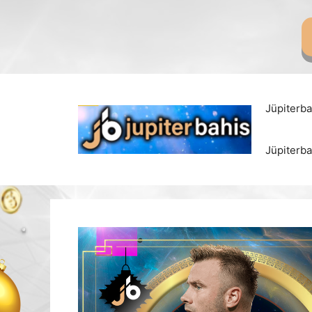
İçeriğe
atla
Jüpiterba
Jüpiterba