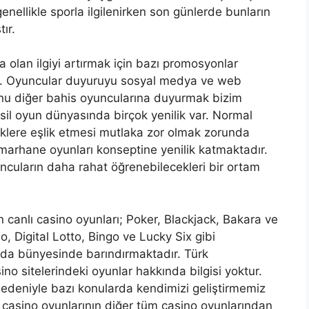
genellikle sporla ilgilenirken son günlerde bunların
ır.
a olan ilgiyi artırmak için bazı promosyonlar
r. Oyuncular duyuruyu sosyal medya ve web
unu diğer bahis oyuncularına duyurmak bizim
sil oyun dünyasında birçok yenilik var. Normal
liklere eşlik etmesi mutlaka zor olmak zorunda
umarhane oyunları konseptine yenilik katmaktadır.
yuncuların daha rahat öğrenebilecekleri bir ortam
n canlı casino oyunları; Poker, Blackjack, Bakara ve
o, Digital Lotto, Bingo ve Lucky Six gibi
u da bünyesinde barındırmaktadır. Türk
o sitelerindeki oyunlar hakkında bilgisi yoktur.
 nedeniyle bazı konularda kendimizi geliştirmemiz
lı casino oyunlarının diğer tüm casino oyunlarından