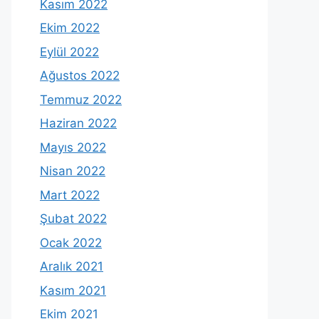
Kasım 2022
Ekim 2022
Eylül 2022
Ağustos 2022
Temmuz 2022
Haziran 2022
Mayıs 2022
Nisan 2022
Mart 2022
Şubat 2022
Ocak 2022
Aralık 2021
Kasım 2021
Ekim 2021