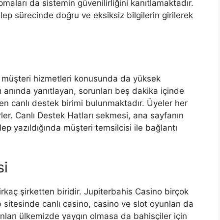
ları da sistemin güvenilirliğini kanıtlamaktadır.
ep sürecinde doğru ve eksiksiz bilgilerin girilerek
ve müşteri hizmetleri konusunda da yüksek
ı anında yanıtlayan, sorunları beş dakika içinde
en canlı destek birimi bulunmaktadır. Üyeler her
ler. Canlı Destek Hatları sekmesi, ana sayfanın
p yazıldığında müşteri temsilcisi ile bağlantı
si
kaç şirketten biridir. Jupiterbahis Casino birçok
 sitesinde canlı casino, casino ve slot oyunları da
nları ülkemizde yaygın olmasa da bahisçiler için