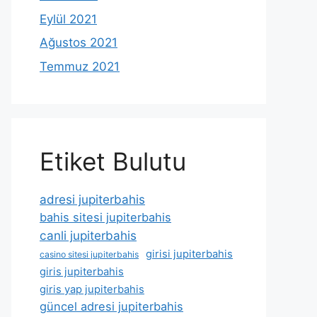
Eylül 2021
Ağustos 2021
Temmuz 2021
Etiket Bulutu
adresi jupiterbahis
bahis sitesi jupiterbahis
canli jupiterbahis
girisi jupiterbahis
casino sitesi jupiterbahis
giris jupiterbahis
giris yap jupiterbahis
güncel adresi jupiterbahis