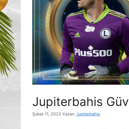
Jupiterbahis Güven
Şubat 11, 2022
Yazarı:
Jupiterbahis