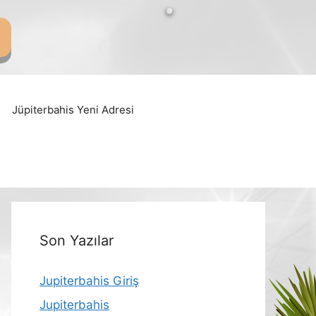
Jüpiterbahis Yeni Adresi
Son Yazılar
Jupiterbahis Giriş
Jupiterbahis