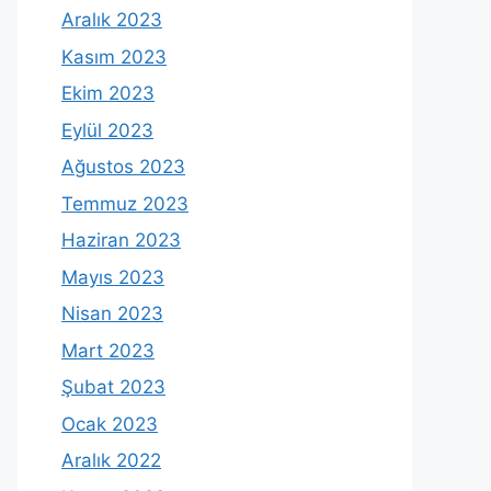
Aralık 2023
Kasım 2023
Ekim 2023
Eylül 2023
Ağustos 2023
Temmuz 2023
Haziran 2023
Mayıs 2023
Nisan 2023
Mart 2023
Şubat 2023
Ocak 2023
Aralık 2022