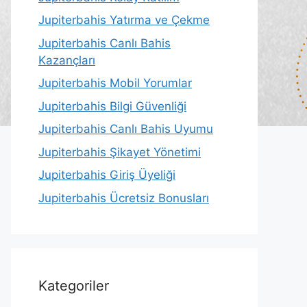
Jupiterbahis Yatırma ve Çekme
Jupiterbahis Canlı Bahis
Kazançları
Jupiterbahis Mobil Yorumlar
Jupiterbahis Bilgi Güvenliği
Jupiterbahis Canlı Bahis Uyumu
Jupiterbahis Şikayet Yönetimi
Jupiterbahis Giriş Üyeliği
Jupiterbahis Ücretsiz Bonusları
Kategoriler