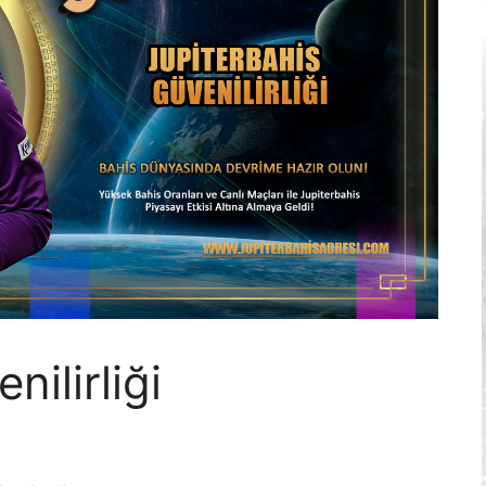
ilirliği