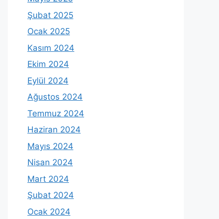
Şubat 2025
Ocak 2025
Kasım 2024
Ekim 2024
Eylül 2024
Ağustos 2024
Temmuz 2024
Haziran 2024
Mayıs 2024
Nisan 2024
Mart 2024
Şubat 2024
Ocak 2024