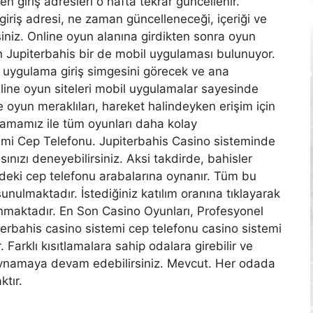
n giriş adresleri o hafta tekrar güncellenir.
giriş adresi, ne zaman güncelleneceği, içeriği ve
siniz. Online oyun alanına girdikten sonra oyun
 Jupiterbahis bir de mobil uygulaması bulunuyor.
l uygulama giriş simgesini görecek ve ana
nline oyun siteleri mobil uygulamalar sayesinde
 oyun meraklıları, hareket halindeyken erişim için
lamamız ile tüm oyunları daha kolay
temi Cep Telefonu. Jupiterbahis Casino sisteminde
sınızı deneyebilirsiniz. Aksi takdirde, bahisler
deki cep telefonu arabalarına oynanır. Tüm bu
 sunulmaktadır. İstediğiniz katılım oranına tıklayarak
maktadır. En Son Casino Oyunları, Profesyonel
terbahis casino sistemi cep telefonu casino sistemi
Farklı kısıtlamalara sahip odalara girebilir ve
ı oynamaya devam edebilirsiniz. Mevcut. Her odada
ktır.