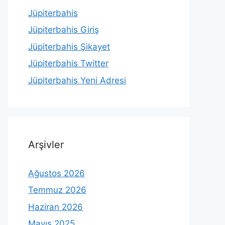
Jüpiterbahis
Jüpiterbahis Giriş
Jüpiterbahis Şikayet
Jüpiterbahis Twitter
Jüpiterbahis Yeni Adresi
Arşivler
Ağustos 2026
Temmuz 2026
Haziran 2026
Mayıs 2025