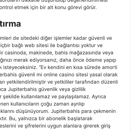
 soruların dikkatle düşünülüp değerlendirilmesi
 kontrol etmek için bir alt konu görevi görür.
tırma
mleri de sitedeki diğer işlemler kadar güvenli ve
çbir bağlı web sitesi ile bağlantısı yoktur ve
le bir casinoda, makinede, bahis mağazasında veya
ğınızı merak ediyorsanız, daha önce ödeme yapıp
 isteyeceksiniz. “Ev kendini en kısa sürede amorti
rbahis güvenli mi online casino sitesi yasal olarak
 yetkilendirilmiştir ve yetkililer tarafından düzenli
ca Jupiterbahis güvenlik veya gizlilik
bir şekilde kullanılamaz ve paylaşılamaz. Ayrıca
en kullanıcıların çoğu zaman ayrılıp
klarını düşünüyorum. Jupiterbahis para çekmenin
tır. Bu, yalnızca bir abonelik başlatarak
eslerini ve şifrelerini uygun alanlara girerek giriş