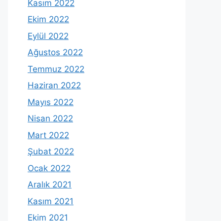
Kasım 2022
Ekim 2022
Eylül 2022
Ağustos 2022
Temmuz 2022
Haziran 2022
Mayıs 2022
Nisan 2022
Mart 2022
Şubat 2022
Ocak 2022
Aralık 2021
Kasım 2021
Ekim 2021