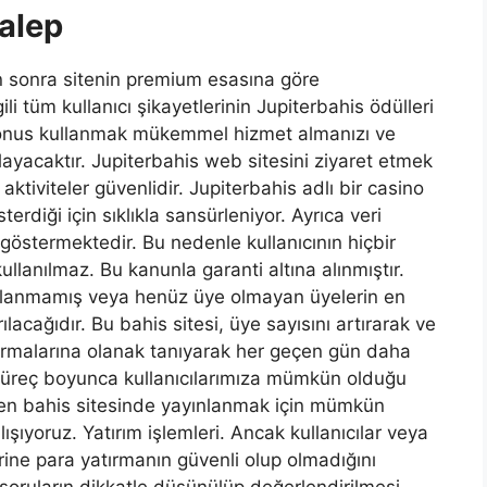
alep
en sonra sitenin premium esasına göre
i tüm kullanıcı şikayetlerinin Jupiterbahis ödülleri
 bonus kullanmak mükemmel hizmet almanızı ve
yacaktır. Jupiterbahis web sitesini ziyaret etmek
aktiviteler güvenlidir. Jupiterbahis adlı bir casino
terdiği için sıklıkla sansürleniyor. Ayrıca veri
östermektedir. Bu nedenle kullanıcının hiçbir
ullanılmaz. Bu kanunla garanti altına alınmıştır.
kullanmamış veya henüz üye olmayan üyelerin en
lacağıdır. Bu bahis sitesi, üye sayısını artırarak ve
yatırmalarına olanak tanıyarak her geçen gün daha
üreç boyunca kullanıcılarımıza mümkün olduğu
en bahis sitesinde yayınlanmak için mümkün
şıyoruz. Yatırım işlemleri. Ancak kullanıcılar veya
lerine para yatırmanın güvenli olup olmadığını