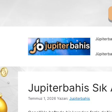
İçeriğe
atla
Jüpiterba
Jüpiterba
Jupiterbahis Sık
Temmuz 1, 2026
Yazarı:
Jupiterbahis