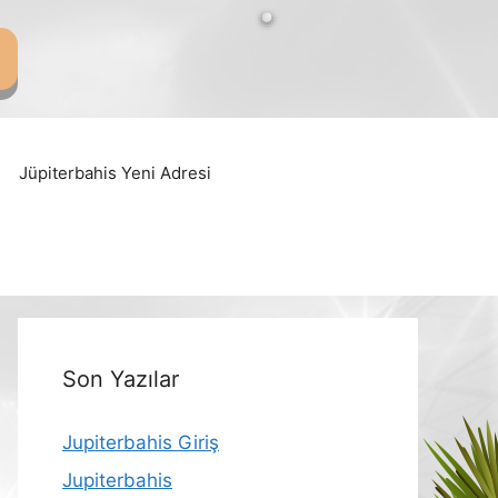
Jüpiterbahis Yeni Adresi
Son Yazılar
Jupiterbahis Giriş
Jupiterbahis