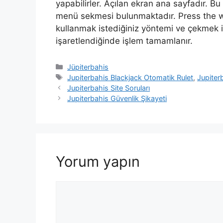
yapabilirler. Açılan ekran ana sayfadır. B
menü sekmesi bulunmaktadır. Press the w
kullanmak istediğiniz yöntemi ve çekmek i
işaretlendiğinde işlem tamamlanır.
Kategoriler
Jüpiterbahis
Etiketler
Jupiterbahis Blackjack Otomatik Rulet
,
Jupiter
Yazı
Jupiterbahis Site Soruları
dolaşımı
Jupiterbahis Güvenlik Şikayeti
Yorum yapın
Yorum