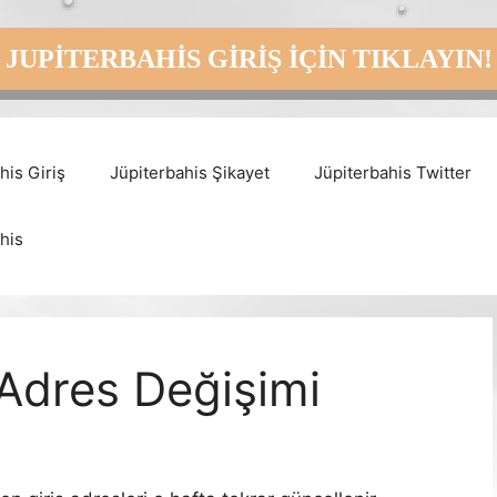
JUPİTERBAHİS GİRİŞ İÇİN TIKLAYIN!
his Giriş
Jüpiterbahis Şikayet
Jüpiterbahis Twitter
his
 Adres Değişimi