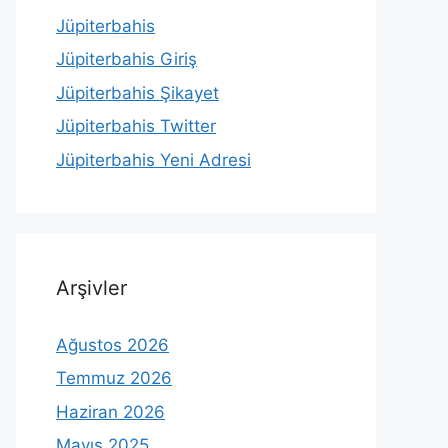
Jüpiterbahis
Jüpiterbahis Giriş
Jüpiterbahis Şikayet
Jüpiterbahis Twitter
Jüpiterbahis Yeni Adresi
Arşivler
Ağustos 2026
Temmuz 2026
Haziran 2026
Mayıs 2025