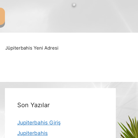
Jüpiterbahis Yeni Adresi
Son Yazılar
Jupiterbahis Giriş
Jupiterbahis