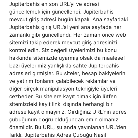
Jupiterbahis en son URL’yi ve adresi
güncellemek için güncellendi. Jupiterbahis
mevcut giriş adresi bugün kapalı. Ana sayfadaki
Jupiterbahis giriş URL’si yeni ana sayfada her
zamanki gibi güncellendi. Her zaman önce web
sitemizi takip ederek mevcut giriş adresinizi
kontrol edin. Siz değerli üyelerimizi bu konu
hakkında sitemizde uyarmış olsak da maalesef
bazı üyelerimiz yanlışlıkla sahte Jupiterbahis
adresleri girmişler. Bu siteler, hesap bakiyelerini
ve yatırım fonlarını çalabilecek reklamlar ve
diğer birçok manipülasyon tekniğiyle üyeleri
cezbeder. Bu sitelere kayıt olmak için lütfen
sitemizdeki kayıt linki dışında herhangi bir
adrese kayıt olmayınız. Girdiğiniz URL’nin adres
çubuğunun doğru olduğundan emin olmanız
önemlidir. Bu URL, şu anda yayınlanan URL’den
farklı. Jupiterbahis Adres Çubuğu Nasıl