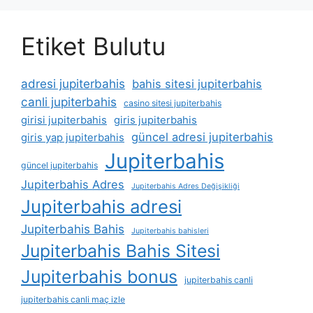
Etiket Bulutu
adresi jupiterbahis
bahis sitesi jupiterbahis
canli jupiterbahis
casino sitesi jupiterbahis
girisi jupiterbahis
giris jupiterbahis
güncel adresi jupiterbahis
giris yap jupiterbahis
Jupiterbahis
güncel jupiterbahis
Jupiterbahis Adres
Jupiterbahis Adres Değişikliği
Jupiterbahis adresi
Jupiterbahis Bahis
Jupiterbahis bahisleri
Jupiterbahis Bahis Sitesi
Jupiterbahis bonus
jupiterbahis canli
jupiterbahis canli maç izle