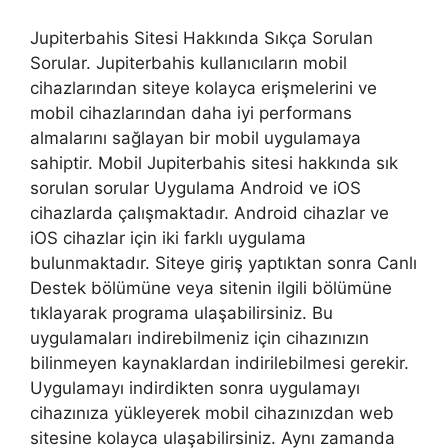
Jupiterbahis Sitesi Hakkında Sıkça Sorulan
Sorular. Jupiterbahis kullanıcıların mobil
cihazlarından siteye kolayca erişmelerini ve
mobil cihazlarından daha iyi performans
almalarını sağlayan bir mobil uygulamaya
sahiptir. Mobil Jupiterbahis sitesi hakkında sık
sorulan sorular Uygulama Android ve iOS
cihazlarda çalışmaktadır. Android cihazlar ve
iOS cihazlar için iki farklı uygulama
bulunmaktadır. Siteye giriş yaptıktan sonra Canlı
Destek bölümüne veya sitenin ilgili bölümüne
tıklayarak programa ulaşabilirsiniz. Bu
uygulamaları indirebilmeniz için cihazınızın
bilinmeyen kaynaklardan indirilebilmesi gerekir.
Uygulamayı indirdikten sonra uygulamayı
cihazınıza yükleyerek mobil cihazınızdan web
sitesine kolayca ulaşabilirsiniz. Aynı zamanda