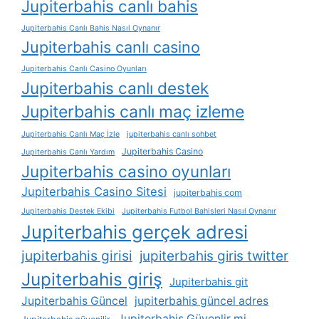
Jupiterbahis canlı bahis
Jupiterbahis Canlı Bahis Nasıl Oynanır
Jupiterbahis canlı casino
Jupiterbahis Canlı Casino Oyunları
Jupiterbahis canlı destek
Jupiterbahis canlı maç izleme
Jupiterbahis Canlı Maç İzle
jupiterbahis canlı sohbet
Jupiterbahis Casino
Jupiterbahis Canlı Yardım
Jupiterbahis casino oyunları
Jupiterbahis Casino Sitesi
jupiterbahis com
Jupiterbahis Destek Ekibi
Jupiterbahis Futbol Bahisleri Nasıl Oynanır
Jupiterbahis gerçek adresi
jupiterbahis girisi
jupiterbahis giris twitter
Jupiterbahis giriş
Jupiterbahis git
Jupiterbahis Güncel
jupiterbahis güncel adres
Jupiterbahis Güvenlir mi