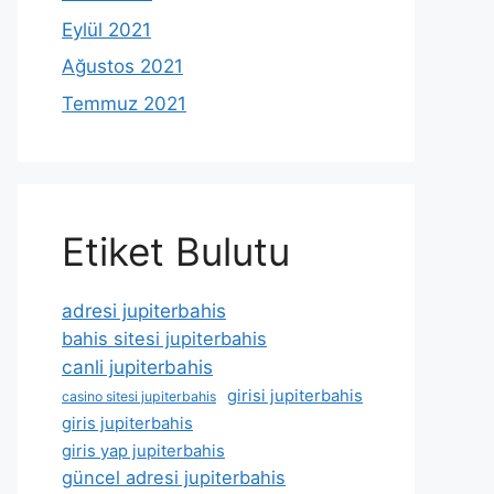
Eylül 2021
Ağustos 2021
Temmuz 2021
Etiket Bulutu
adresi jupiterbahis
bahis sitesi jupiterbahis
canli jupiterbahis
girisi jupiterbahis
casino sitesi jupiterbahis
giris jupiterbahis
giris yap jupiterbahis
güncel adresi jupiterbahis