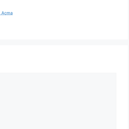
m Açma