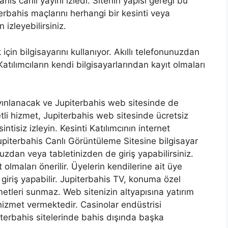
is canlı yayını izledi. Sitenin yapısı gereği bu
bahis maçlarını herhangi bir kesinti veya
izleyebilirsiniz.
çin bilgisayarını kullanıyor. Akıllı telefonunuzdan
Katılımcıların kendi bilgisayarlarından kayıt olmaları
yınlanacak ve Jupiterbahis web sitesinde de
etli hizmet, Jupiterbahis web sitesinde ücretsiz
tisiz izleyin. Kesinti Katılımcının internet
upiterbahis Canlı Görüntüleme Sitesine bilgisayar
nuzdan veya tabletinizden de giriş yapabilirsiniz.
 olmaları önerilir. Üyelerin kendilerine ait üye
r giriş yapabilir. Jupiterbahis TV, konuma özel
metleri sunmaz. Web sitenizin altyapısına yatırım
 hizmet vermektedir. Casinolar endüstrisi
iterbahis sitelerinde bahis dışında başka