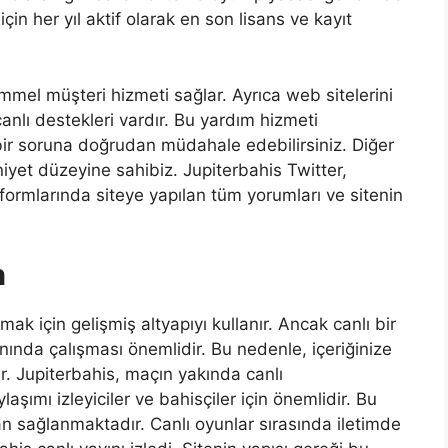
çin her yıl aktif olarak en son lisans ve kayıt
mel müşteri hizmeti sağlar. Ayrıca web sitelerini
anlı destekleri vardır. Bu yardım hizmeti
bir soruna doğrudan müdahale edebilirsiniz. Diğer
yet düzeyine sahibiz. Jupiterbahis Twitter,
tformlarında siteye yapılan tüm yorumları ve sitenin
n
mak için gelişmiş altyapıyı kullanır. Ancak canlı bir
nda çalışması önemlidir. Bu nedenle, içeriğinize
r. Jupiterbahis, maçın yakında canlı
laşımı izleyiciler ve bahisçiler için önemlidir. Bu
n sağlanmaktadır. Canlı oyunlar sırasında iletimde