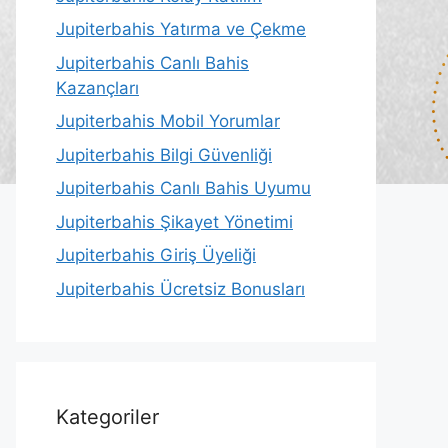
Jupiterbahis Yatırma ve Çekme
Jupiterbahis Canlı Bahis
Kazançları
Jupiterbahis Mobil Yorumlar
Jupiterbahis Bilgi Güvenliği
Jupiterbahis Canlı Bahis Uyumu
Jupiterbahis Şikayet Yönetimi
Jupiterbahis Giriş Üyeliği
Jupiterbahis Ücretsiz Bonusları
Kategoriler