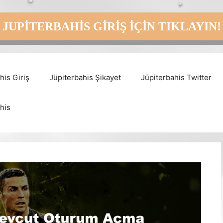
JUPİTERBAHİS GİRİŞ İÇİN TIKLAYIN!
his Giriş
Jüpiterbahis Şikayet
Jüpiterbahis Twitter
his