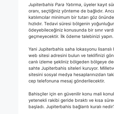
Jupiterbahis Para Yatırma
, üyeler kayıt s
oranı, seçtiğiniz yönteme de bağlıdır. Anc
katılımcılar minimum bir tutarı göz önünd
hızlıdır. Tedavi süresi bölgenin yoğunluğu
ödeyebileceğiniz konusunda bir sınır vardı
geçmeyecektir. İlk ödeme talebinizi yapın.
Yani Jupiterbahis saha lokasyonu lisanslı 
web sitesi adresini bulun ve teklifinizi gön
canlı izleme şekliniz bölgeden bölgeye değ
sahte Jupiterbahis siteleri kuruyor. Millet
sitesini sosyal medya hesaplarınızdan taki
cep telefonuna mesaj gönderilecektir.
Bahisçiler için en güvenilir konu mali konu
yetenekli rakibi geride bıraktı ve kısa sü
başladı. Jupiterbahis bağlantı kuralı nedir