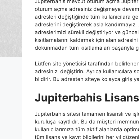
Jupiterbahis mevcut oturum açma Jupiterb
oturum açma adresiniz değişmeye devam e
adresleri değiştiğinde tüm kullanıcılara ger
adreslerini değiştirerek asla kandırmayız. 
adreslerimizi sürekli değiştiriyor ve güncell
kısıtlamalarını kaldırmak için alan adresin
dokunmadan tüm kısıtlamaları başarıyla g
Lütfen site yöneticisi tarafından belirlenen
adresinizi değiştirin. Ayrıca kullanıcılara
bildirir. Bu adresten siteye kolayca giriş ya
Jupiterbahis Lisansı
Jupiterbahis sitesi tamamen lisanslı ve işl
kuruluşa kayıtlıdır. Bu da müşteri memnuni
kullanıcılarımıza tüm aktif alanlarda opti
tüm lisans ve kayıt bilgilerini her yıl düz