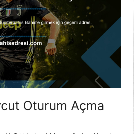
vcut Oturum Açma