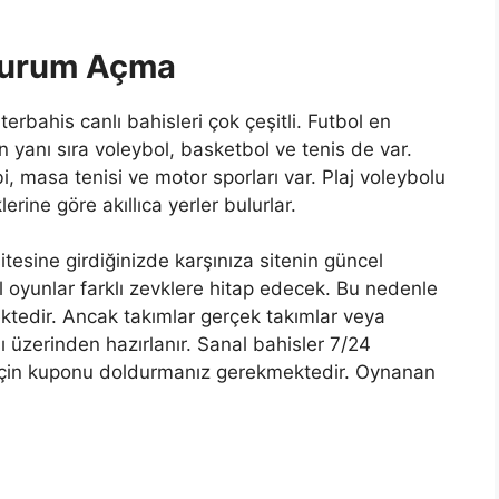
turum Açma
erbahis canlı bahisleri çok çeşitli. Futbol en
n yanı sıra voleybol, basketbol ve tenis de var.
i, masa tenisi ve motor sporları var. Plaj voleybolu
lerine göre akıllıca yerler bulurlar.
itesine girdiğinizde karşınıza sitenin güncel
l oyunlar farklı zevklere hitap edecek. Bu nedenle
ktedir. Ancak takımlar gerçek takımlar veya
sı üzerinden hazırlanır. Sanal bahisler 7/24
için kuponu doldurmanız gerekmektedir. Oynanan