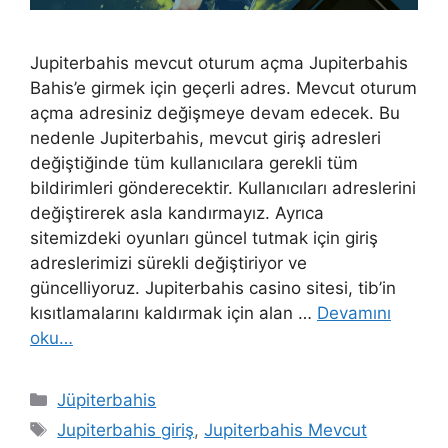
Jupiterbahis mevcut oturum açma Jupiterbahis
Bahis’e girmek için geçerli adres. Mevcut oturum
açma adresiniz değişmeye devam edecek. Bu
nedenle Jupiterbahis, mevcut giriş adresleri
değiştiğinde tüm kullanıcılara gerekli tüm
bildirimleri gönderecektir. Kullanıcıları adreslerini
değiştirerek asla kandırmayız. Ayrıca
sitemizdeki oyunları güncel tutmak için giriş
adreslerimizi sürekli değiştiriyor ve
güncelliyoruz. Jupiterbahis casino sitesi, tib’in
kısıtlamalarını kaldırmak için alan …
Devamını
oku…
Kategoriler
Jüpiterbahis
Etiketler
Jupiterbahis giriş
,
Jupiterbahis Mevcut