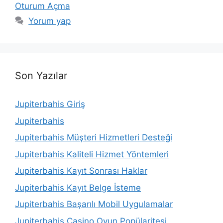
Oturum Açma
Yorum yap
Son Yazılar
Jupiterbahis Giriş
Jupiterbahis
Jupiterbahis Müşteri Hizmetleri Desteği
Jupiterbahis Kaliteli Hizmet Yöntemleri
Jupiterbahis Kayıt Sonrası Haklar
Jupiterbahis Kayıt Belge İsteme
Jupiterbahis Başarılı Mobil Uygulamalar
Jupiterbahis Casino Oyun Popülaritesi