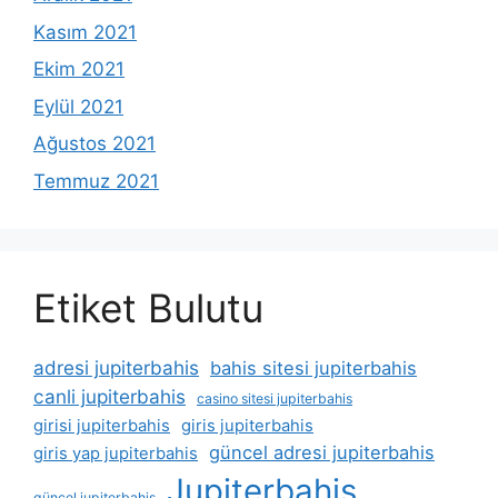
Kasım 2021
Ekim 2021
Eylül 2021
Ağustos 2021
Temmuz 2021
Etiket Bulutu
adresi jupiterbahis
bahis sitesi jupiterbahis
canli jupiterbahis
casino sitesi jupiterbahis
girisi jupiterbahis
giris jupiterbahis
güncel adresi jupiterbahis
giris yap jupiterbahis
Jupiterbahis
güncel jupiterbahis