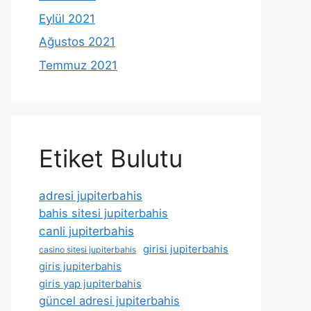
Eylül 2021
Ağustos 2021
Temmuz 2021
Etiket Bulutu
adresi jupiterbahis
bahis sitesi jupiterbahis
canli jupiterbahis
girisi jupiterbahis
casino sitesi jupiterbahis
giris jupiterbahis
giris yap jupiterbahis
güncel adresi jupiterbahis