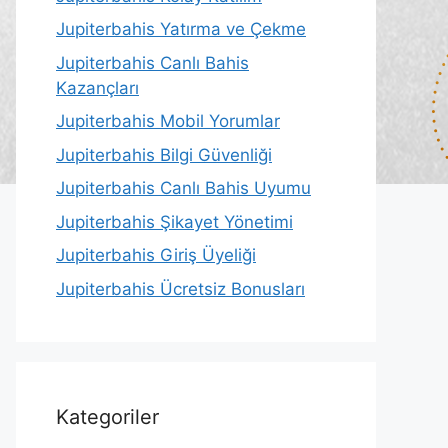
Jupiterbahis Yatırma ve Çekme
Jupiterbahis Canlı Bahis
Kazançları
Jupiterbahis Mobil Yorumlar
Jupiterbahis Bilgi Güvenliği
Jupiterbahis Canlı Bahis Uyumu
Jupiterbahis Şikayet Yönetimi
Jupiterbahis Giriş Üyeliği
Jupiterbahis Ücretsiz Bonusları
Kategoriler