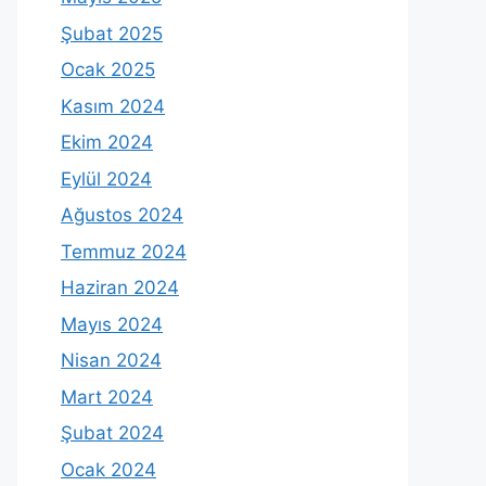
Şubat 2025
Ocak 2025
Kasım 2024
Ekim 2024
Eylül 2024
Ağustos 2024
Temmuz 2024
Haziran 2024
Mayıs 2024
Nisan 2024
Mart 2024
Şubat 2024
Ocak 2024