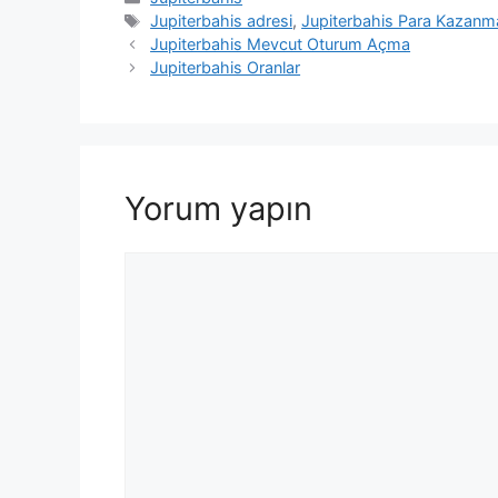
Etiketler
Jupiterbahis adresi
,
Jupiterbahis Para Kazanm
Yazı
Jupiterbahis Mevcut Oturum Açma
dolaşımı
Jupiterbahis Oranlar
Yorum yapın
Yorum