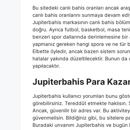
Bu sitedeki canlı bahis oranları ancak araş
canlı bahis oranlarını sunmaya devam ediyo
Jupiterbahis markasının canlı bahis bölüm
doğru. Ayrıca futbol, ​​basketbol, ​​masa te
benzeri spor dallarında derinlemesine bir 
yapmanız gereken hangi spora ve ne tür b
Elbette öyledir, ancak bazen sistem soru
hatalar yakında düzeltilecektir. Bunun da c
yapılacaktır.
Jupiterbahis Para Kaz
Jupiterbahis kullanıcı yorumları bunu göst
görebilirsiniz. Tereddüt etmekte haklısın. 
Ancak, güvenilir bir adres var. Bu aktivite
güvenmelisin. Bildiğiniz gibi, bu sitelere
Buradaki unvanım Jupiterbahis ve bugün b