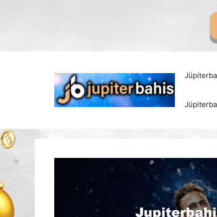
İçeriğe
atla
Jüpiterba
Jüpiterba