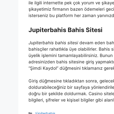
ile ilgili internette pek çok yorum ve şika
şikayetimiz firmanın bazen ödemeleri gecikt
isterseniz bu platform her zaman yanınızda
Jupiterbahis Bahis Sitesi
Jupiterbahis bahis sitesi
devam eden bahis
bahisçiler rahatlıkla üye olabilirler. Bahis 
üyelik işlemini tamamlayabilirsiniz. Bunu
adresinizden bahis sitesine giriş yapmaktı
“Şimdi Kaydol” düğmesini tıklamanız gerek
Giriş düğmesine tıkladıktan sonra, gelecek
doldurabileceğiniz bir sayfaya yönlendiri
doğru bir şekilde doldurmak. Casino siteleri
bilgileri, şifreler ve kişisel bilgiler gibi alanl
Kategoriler
Jüpiterbahis