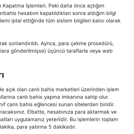
 Kapatma İşlemleri. Peki daha önce açtığım
rbahis hesabım kapatıldıktan sonra aldığım bilgi
i iptal ettiğinde tüm sistem bilgileri kalıcı olarak
olarak sonlandırıldı. Ayrıca, para çekme prosedürü,
uşlara gönderilmişse) üçüncü taraflarla veya web
ı
e açık olan canlı bahis marketleri üzerinden işlem
allarına canlı bahis yapma imkanına sahip olur.
sınıf canlı bahis eğlencesi sunan sitelerden biridir.
uracaksınız. Elbette, hesabınıza para aktarmak ve
atları uygulamanız yeterlidir. Bu işlemlerin toplam
akika, para yatırma 5 dakikadır.