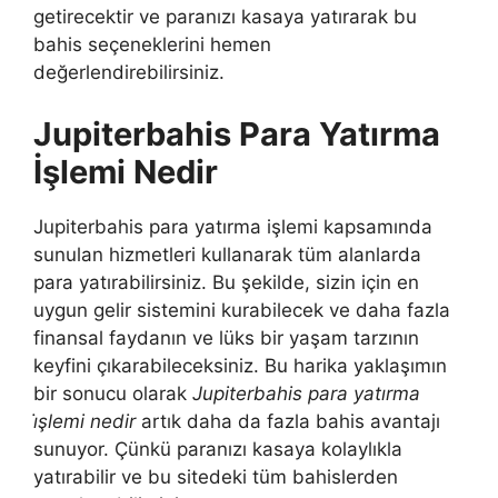
getirecektir ve paranızı kasaya yatırarak bu
bahis seçeneklerini hemen
değerlendirebilirsiniz.
Jupiterbahis Para Yatırma
İşlemi Nedir
Jupiterbahis para yatırma işlemi kapsamında
sunulan hizmetleri kullanarak tüm alanlarda
para yatırabilirsiniz. Bu şekilde, sizin için en
uygun gelir sistemini kurabilecek ve daha fazla
finansal faydanın ve lüks bir yaşam tarzının
keyfini çıkarabileceksiniz. Bu harika yaklaşımın
bir sonucu olarak
Jupiterbahis para yatırma
i̇şlemi nedir
artık daha da fazla bahis avantajı
sunuyor. Çünkü paranızı kasaya kolaylıkla
yatırabilir ve bu sitedeki tüm bahislerden