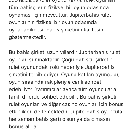
Jupiterbahis rulet oyunu var mı
rulet oyunları
tüm bahisçilerin fiziksel bir oyun odasında
oynaması için mevcuttur. Jupiterbahis rulet
oyunlarının fiziksel bir oyun odasında
oynanabilmesi, bahis şirketinin kalitesini
göstermektedir.
Bu bahis şirketi uzun yıllardır Jupiterbahis rulet
oyunları sunmaktadır. Çoğu bahisçi, şirketin
rulet oyunundaki rolü nedeniyle Jupiterbahis
şirketini tercih ediyor. Oyuna katılan oyuncular,
oyun sırasında rakipleriyle canlı sohbet
edebiliyor. Yatırımcılar ayrıca tüm oyuncularla
farklı dillerde sohbet edebilir. Bu bahis şirketi
rulet oyunları ve diğer casino oyunları için bonus
etkinlikleri derlemektedir. Jupiterbahis oyuncular
her zaman bahis şartı olsun ya da olmasın
bonus alırlar.