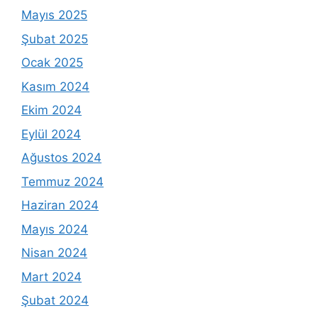
Mayıs 2025
Şubat 2025
Ocak 2025
Kasım 2024
Ekim 2024
Eylül 2024
Ağustos 2024
Temmuz 2024
Haziran 2024
Mayıs 2024
Nisan 2024
Mart 2024
Şubat 2024