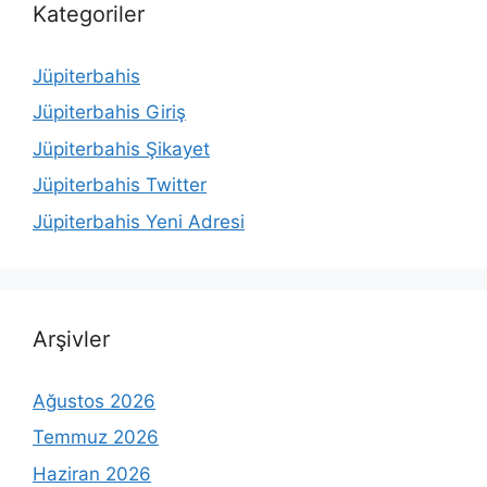
Kategoriler
Jüpiterbahis
Jüpiterbahis Giriş
Jüpiterbahis Şikayet
Jüpiterbahis Twitter
Jüpiterbahis Yeni Adresi
Arşivler
Ağustos 2026
Temmuz 2026
Haziran 2026