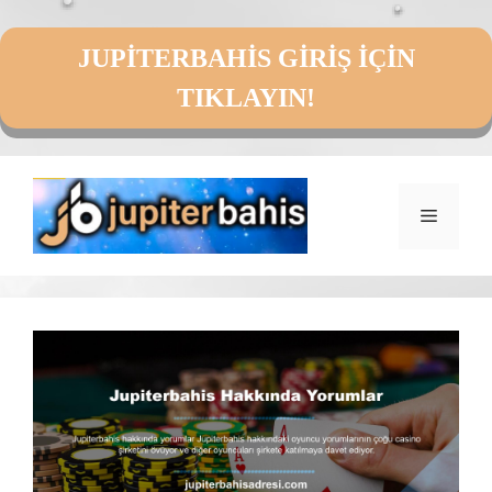
JUPİTERBAHİS GİRİŞ İÇİN
TIKLAYIN!
İçeriğe
atla
Menü