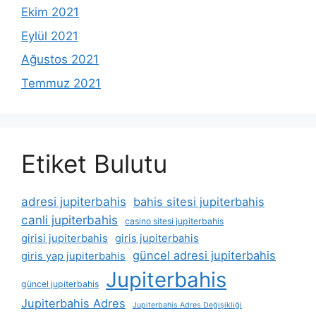
Ekim 2021
Eylül 2021
Ağustos 2021
Temmuz 2021
Etiket Bulutu
adresi jupiterbahis
bahis sitesi jupiterbahis
canli jupiterbahis
casino sitesi jupiterbahis
girisi jupiterbahis
giris jupiterbahis
güncel adresi jupiterbahis
giris yap jupiterbahis
Jupiterbahis
güncel jupiterbahis
Jupiterbahis Adres
Jupiterbahis Adres Değişikliği