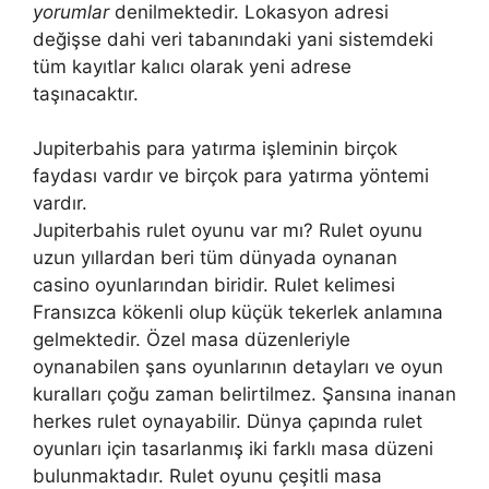
yorumlar
denilmektedir. Lokasyon adresi
değişse dahi veri tabanındaki yani sistemdeki
tüm kayıtlar kalıcı olarak yeni adrese
taşınacaktır.
Jupiterbahis para yatırma işleminin birçok
faydası vardır ve birçok para yatırma yöntemi
vardır.
Jupiterbahis rulet oyunu var mı? Rulet oyunu
uzun yıllardan beri tüm dünyada oynanan
casino oyunlarından biridir. Rulet kelimesi
Fransızca kökenli olup küçük tekerlek anlamına
gelmektedir. Özel masa düzenleriyle
oynanabilen şans oyunlarının detayları ve oyun
kuralları çoğu zaman belirtilmez. Şansına inanan
herkes rulet oynayabilir. Dünya çapında rulet
oyunları için tasarlanmış iki farklı masa düzeni
bulunmaktadır. Rulet oyunu çeşitli masa