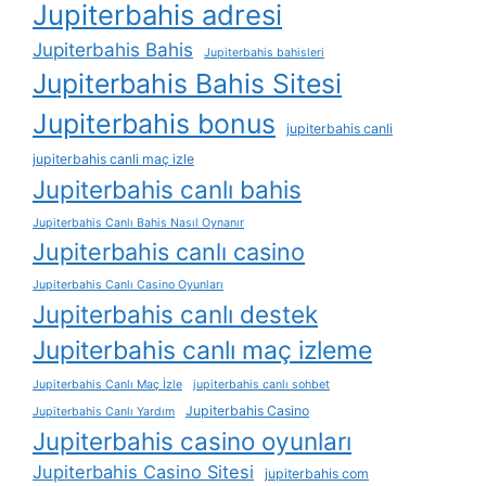
Jupiterbahis adresi
Jupiterbahis Bahis
Jupiterbahis bahisleri
Jupiterbahis Bahis Sitesi
Jupiterbahis bonus
jupiterbahis canli
jupiterbahis canli maç izle
Jupiterbahis canlı bahis
Jupiterbahis Canlı Bahis Nasıl Oynanır
Jupiterbahis canlı casino
Jupiterbahis Canlı Casino Oyunları
Jupiterbahis canlı destek
Jupiterbahis canlı maç izleme
Jupiterbahis Canlı Maç İzle
jupiterbahis canlı sohbet
Jupiterbahis Casino
Jupiterbahis Canlı Yardım
Jupiterbahis casino oyunları
Jupiterbahis Casino Sitesi
jupiterbahis com