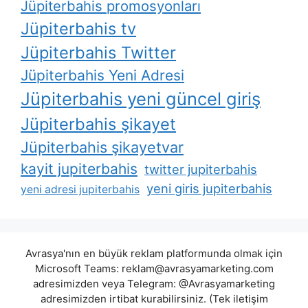
Jüpiterbahis promosyonları
Jüpiterbahis tv
Jüpiterbahis Twitter
Jüpiterbahis Yeni Adresi
Jüpiterbahis yeni güncel giriş
Jüpiterbahis şikayet
Jüpiterbahis şikayetvar
kayit jupiterbahis
twitter jupiterbahis
yeni giris jupiterbahis
yeni adresi jupiterbahis
Avrasya'nın en büyük reklam platformunda olmak için
Microsoft Teams:
reklam@avrasyamarketing.com
adresimizden veya Telegram: @Avrasyamarketing
adresimizden irtibat kurabilirsiniz. (Tek iletişim