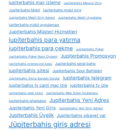
jupiterbahis maç izleme
Jupiterbahis Mevcut Giriş
Jupiterbahis Mobil
jupiterbahis mobil giriş
Jupiterbahis Mobil Giriş Adresi
Jupiterbahis Mobil Uygulama
jupiterbahis mobil uygulaması
Jupiterbahis Müşteri Hizmetleri
jupiterbahis para yatırma
jupiterbahis para çekme
Jupiterbahis Poker
Jupiterbahis Promosyon
Jupiterbahis Poker Nasıl Oynanır
Jupiterbahis sanal bahis
jupiterbahis promosyon kodu
jupiterbahis sitesi
Jupiterbahis Spor Bahisleri
jupiterbahis telegram
Jupiterbahis Sıkça Sorulan Sorular
jupiterbahis tv canli maç izle
jupiterbahis tv izle
jupiterbahis web sitesi
Jupiterbahis Web Sitesi İncelemesi
Jupiterbahis Yeni Adres
jupiterbahis whatsapp
Jupiterbahis Yeni Giriş
Jupiterbahis Yeni Giriş Adresi
Jupiterbahis Üyelik
Jupiterbahis şikayet var
Jüpiterbahis giriş adresi