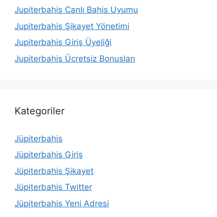
Jupiterbahis Canlı Bahis Uyumu
Jupiterbahis Şikayet Yönetimi
Jupiterbahis Giriş Üyeliği
Jupiterbahis Ücretsiz Bonusları
Kategoriler
Jüpiterbahis
Jüpiterbahis Giriş
Jüpiterbahis Şikayet
Jüpiterbahis Twitter
Jüpiterbahis Yeni Adresi