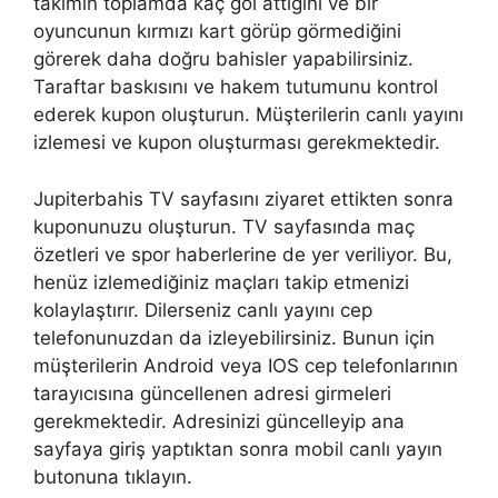
takımın toplamda kaç gol attığını ve bir
oyuncunun kırmızı kart görüp görmediğini
görerek daha doğru bahisler yapabilirsiniz.
Taraftar baskısını ve hakem tutumunu kontrol
ederek kupon oluşturun. Müşterilerin canlı yayını
izlemesi ve kupon oluşturması gerekmektedir.
Jupiterbahis TV sayfasını ziyaret ettikten sonra
kuponunuzu oluşturun. TV sayfasında maç
özetleri ve spor haberlerine de yer veriliyor. Bu,
henüz izlemediğiniz maçları takip etmenizi
kolaylaştırır. Dilerseniz canlı yayını cep
telefonunuzdan da izleyebilirsiniz. Bunun için
müşterilerin Android veya IOS cep telefonlarının
tarayıcısına güncellenen adresi girmeleri
gerekmektedir. Adresinizi güncelleyip ana
sayfaya giriş yaptıktan sonra mobil canlı yayın
butonuna tıklayın.