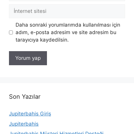
İnternet
sitesi
Daha sonraki yorumlarımda kullanılması için
adım, e-posta adresim ve site adresim bu
tarayıcıya kaydedilsin.
Son Yazılar
Jupiterbahis Giriş
Jupiterbahis
Jupiterbahis Müşteri Hizmetleri Desteği