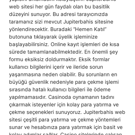
web sitesi her gün faydalı olan bu basitlik
düzeyini sunuyor. Bu adresi tarayıcınızda
taramanız sizi mevcut Jupiterbahis sitesine
yönlendirecektir. Buradaki “Hemen Katıl”
butonuna tıklayarak üyelik işleminize
başlayabilirsiniz. Online kayıt işlemleri de kısa
sürede tamamlanabilmektedir. En önemli şey
formu eksiksiz doldurmaktır. Eksik formlar
kullanıcı bilgilerini içerir ve ileride sorun
yaşanmasına neden olabilir. Bu sorunların en
büyüğü güvenlik nedeniyle para çekme işlemi
sırasında hatalı kullanıcı bilgileri ile ödeme
yapılmamasıdır. Casinoda oynamanın tadını
çıkarmak isteyenler için kolay para yatırma ve
çekme seçenekleri sunuyoruz. Jupiterbahis web
sitesi çeşitli para yatırma ve çekme yöntemleri
sunar ve hesabınıza para yatırmak için basit ve
kolay adımlar sağlar. Casino sitelerinde çalışan