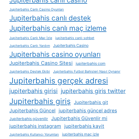
Jupiterbahis Canlı Casino Oyunları
Jupiterbahis canlı destek
Jupiterbahis canlı maç izleme
Jupiterbahis Canlı Maç İzle
jupiterbahis canlı sohbet
Jupiterbahis Casino
Jupiterbahis Canlı Yardım
Jupiterbahis casino oyunları
Jupiterbahis Casino Sitesi
jupiterbahis com
Jupiterbahis Destek Ekibi
Jupiterbahis Futbol Bahisleri Nasıl Oynanır
Jupiterbahis gerçek adresi
jupiterbahis girisi
jupiterbahis giris twitter
Jupiterbahis giriş
Jupiterbahis git
Jupiterbahis Güncel
jupiterbahis güncel adres
Jupiterbahis Güvenlir mi
Jupiterbahis güvenilir
jupiterbahis instagram
jupiterbahis kayit
jupiterbahis maç izle
Jupiterbahis Kullanıcı Yorumları