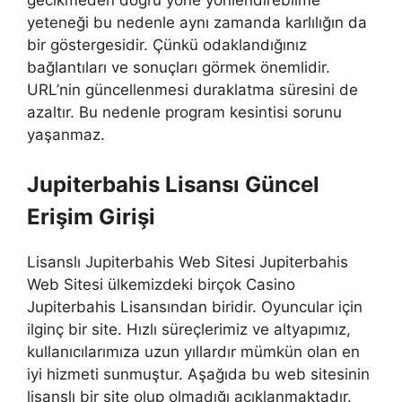
yeteneği bu nedenle aynı zamanda karlılığın da
bir göstergesidir. Çünkü odaklandığınız
bağlantıları ve sonuçları görmek önemlidir.
URL’nin güncellenmesi duraklatma süresini de
azaltır. Bu nedenle program kesintisi sorunu
yaşanmaz.
Jupiterbahis Lisansı Güncel
Erişim Girişi
Lisanslı Jupiterbahis Web Sitesi Jupiterbahis
Web Sitesi ülkemizdeki birçok Casino
Jupiterbahis Lisansından biridir. Oyuncular için
ilginç bir site. Hızlı süreçlerimiz ve altyapımız,
kullanıcılarımıza uzun yıllardır mümkün olan en
iyi hizmeti sunmuştur. Aşağıda bu web sitesinin
lisanslı bir site olup olmadığı açıklanmaktadır.