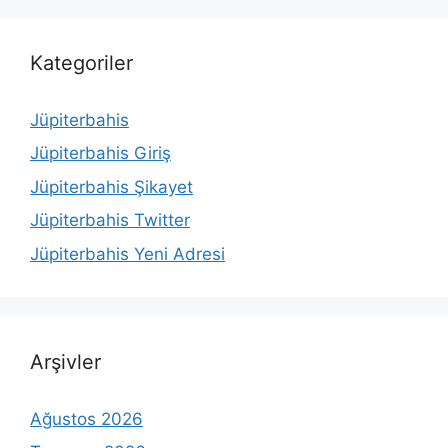
Kategoriler
Jüpiterbahis
Jüpiterbahis Giriş
Jüpiterbahis Şikayet
Jüpiterbahis Twitter
Jüpiterbahis Yeni Adresi
Arşivler
Ağustos 2026