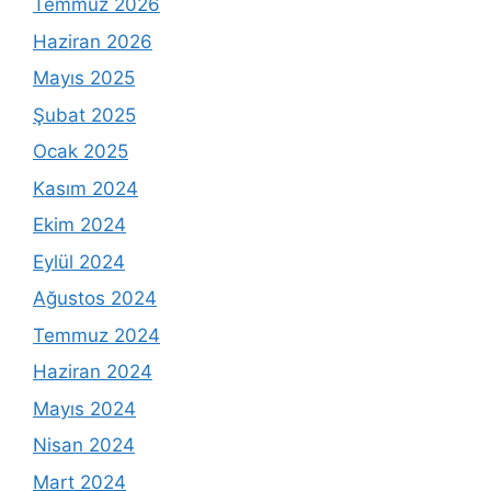
Temmuz 2026
Haziran 2026
Mayıs 2025
Şubat 2025
Ocak 2025
Kasım 2024
Ekim 2024
Eylül 2024
Ağustos 2024
Temmuz 2024
Haziran 2024
Mayıs 2024
Nisan 2024
Mart 2024