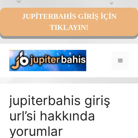
JUPİTERBAHİS GİRİŞ İÇİN
TIKLAYIN!
İçeriğe
atla
Menü
jupiterbahis giriş
url’si hakkında
yorumlar