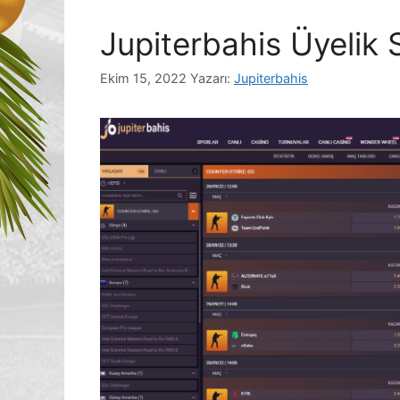
Jupiterbahis Üyelik 
Ekim 15, 2022
Yazarı:
Jupiterbahis