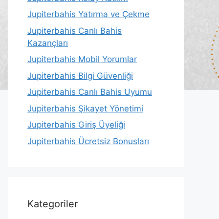
Jupiterbahis Yatırma ve Çekme
Jupiterbahis Canlı Bahis
Kazançları
Jupiterbahis Mobil Yorumlar
Jupiterbahis Bilgi Güvenliği
Jupiterbahis Canlı Bahis Uyumu
Jupiterbahis Şikayet Yönetimi
Jupiterbahis Giriş Üyeliği
Jupiterbahis Ücretsiz Bonusları
Kategoriler