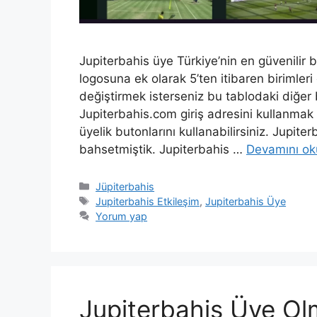
Jupiterbahis üye Türkiye’nin en güvenilir 
logosuna ek olarak 5’ten itibaren birimleri 
değiştirmek isterseniz bu tablodaki diğer bah
Jupiterbahis.com giriş adresini kullanmak
üyelik butonlarını kullanabilirsiniz. Jupite
bahsetmiştik. Jupiterbahis …
Devamını o
Kategoriler
Jüpiterbahis
Etiketler
Jupiterbahis Etkileşim
,
Jupiterbahis Üye
Yorum yap
Jupiterbahis Üye Ol