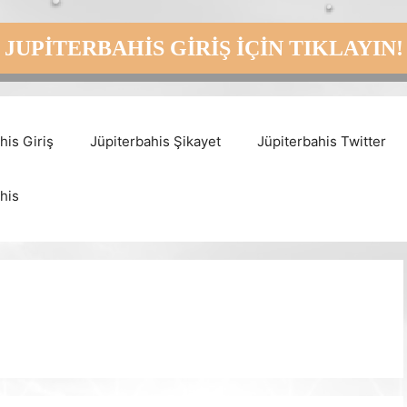
JUPİTERBAHİS GİRİŞ İÇİN TIKLAYIN!
his Giriş
Jüpiterbahis Şikayet
Jüpiterbahis Twitter
his