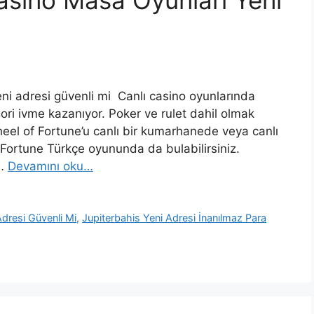
eni adresi güvenli mi Canlı casino oyunlarında
ori ivme kazanıyor. Poker ve rulet dahil olmak
heel of Fortune’u canlı bir kumarhanede veya canlı
 Fortune Türkçe oyununda da bulabilirsiniz.
 …
Devamını oku…
Adresi Güvenli Mi
,
Jupiterbahis Yeni Adresi İnanılmaz Para