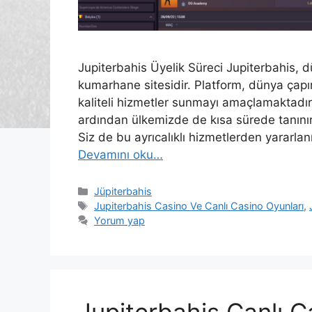
Jupiterbahis Üyelik Süreci Jupiterbahis, 
kumarhane sitesidir. Platform, dünya çapı
kaliteli hizmetler sunmayı amaçlamaktadır
ardından ülkemizde de kısa sürede tanınır 
Siz de bu ayrıcalıklı hizmetlerden yararl
Devamını oku…
Kategoriler
Jüpiterbahis
Etiketler
Jupiterbahis Casino Ve Canlı Casino Oyunları
,
Yorum yap
Jupiterbahis Canlı C