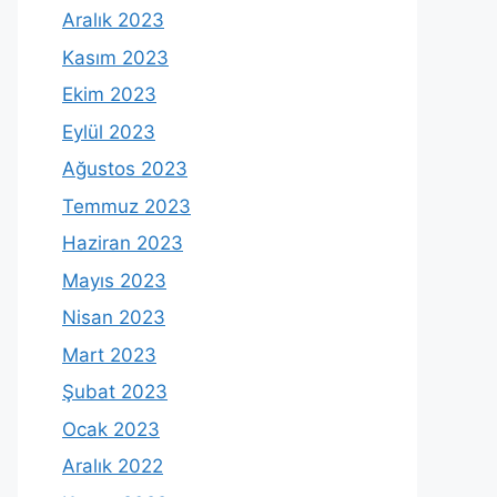
Aralık 2023
Kasım 2023
Ekim 2023
Eylül 2023
Ağustos 2023
Temmuz 2023
Haziran 2023
Mayıs 2023
Nisan 2023
Mart 2023
Şubat 2023
Ocak 2023
Aralık 2022