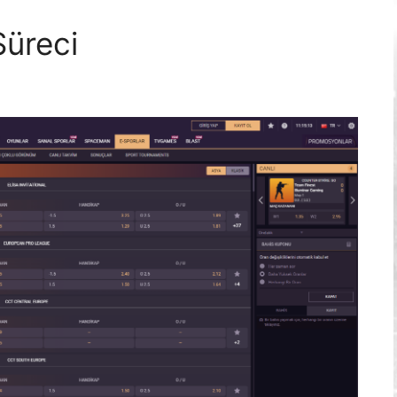
Süreci