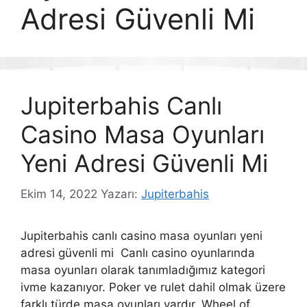
Adresi Güvenli Mi
Jupiterbahis Canlı
Casino Masa Oyunları
Yeni Adresi Güvenli Mi
Ekim 14, 2022
Yazarı:
Jupiterbahis
Jupiterbahis canlı casino masa oyunları yeni
adresi güvenli mi Canlı casino oyunlarında
masa oyunları olarak tanımladığımız kategori
ivme kazanıyor. Poker ve rulet dahil olmak üzere
farklı türde masa oyunları vardır. Wheel of