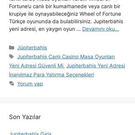
Fortune’u canlı bir kumarhanede veya canlı bir
krupiye ile oynayabileceğiniz Wheel of Fortune
Türkçe oyununda da bulabilirsiniz. Jupiterbahis
yeni adresi, en yaygın oyun …
Devamını oku…
Kategoriler
Jüpiterbahis
Etiketler
Jupiterbahis Canlı Casino Masa Oyunları
Yeni Adresi Güvenli Mi
,
Jupiterbahis Yeni Adresi
İnanılmaz Para Yatırma Seçenekleri
Yorum yap
Son Yazılar
Jupiterbahis Giriş