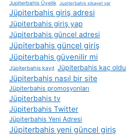
Jupiterbahis Üyelik
Jupiterbahis şikayet var
Jüpiterbahis giriş adresi
Jüpiterbahis giriş yap
Jüpiterbahis güncel adresi
Jüpiterbahis güncel giriş
Jüpiterbahis güvenilir mi
Jüpiterbahis kaç oldu
Jüpiterbahis kayıt
Jüpiterbahis nasıl bir site
Jüpiterbahis promosyonları
Jüpiterbahis tv
Jüpiterbahis Twitter
Jüpiterbahis Yeni Adresi
Jüpiterbahis yeni güncel giriş