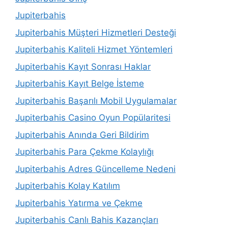
Jupiterbahis
Jupiterbahis Müşteri Hizmetleri Desteği
Jupiterbahis Kaliteli Hizmet Yöntemleri
Jupiterbahis Kayıt Sonrası Haklar
Jupiterbahis Kayıt Belge İsteme
Jupiterbahis Başarılı Mobil Uygulamalar
Jupiterbahis Casino Oyun Popülaritesi
Jupiterbahis Anında Geri Bildirim
Jupiterbahis Para Çekme Kolaylığı
Jupiterbahis Adres Güncelleme Nedeni
Jupiterbahis Kolay Katılım
Jupiterbahis Yatırma ve Çekme
Jupiterbahis Canlı Bahis Kazançları