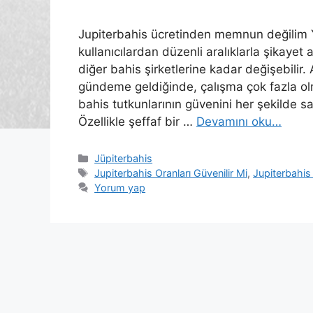
Jupiterbahis ücretinden memnun değilim Ya
kullanıcılardan düzenli aralıklarla şikayet a
diğer bahis şirketlerine kadar değişebilir. A
gündeme geldiğinde, çalışma çok fazla ol
bahis tutkunlarının güvenini her şekilde s
Özellikle şeffaf bir …
Devamını oku…
Kategoriler
Jüpiterbahis
Etiketler
Jupiterbahis Oranları Güvenilir Mi
,
Jupiterbahi
Yorum yap