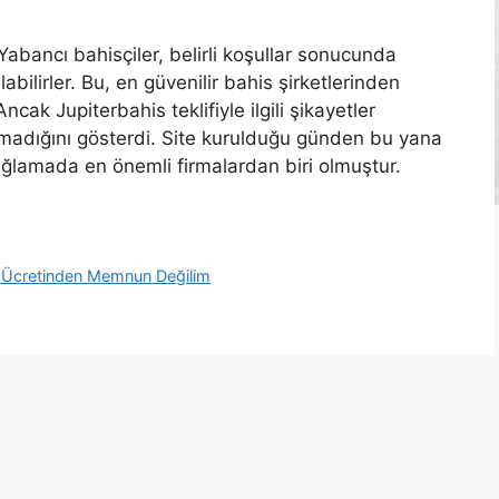
bancı bahisçiler, belirli koşullar sonucunda
labilirler. Bu, en güvenilir bahis şirketlerinden
ncak Jupiterbahis teklifiyle ilgili şikayetler
madığını gösterdi. Site kurulduğu günden bu yana
ağlamada en önemli firmalardan biri olmuştur.
s Ücretinden Memnun Değilim