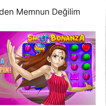
inden Memnun Değilim