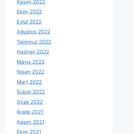
Kasım 2022
Ekim 2022
Eylül 2022
Ağustos 2022
Temmuz 2022
Haziran 2022
Mayıs 2022
Nisan 2022
Mart 2022
Şubat 2022
Ocak 2022
Aralık 2021
Kasım 2021
Ekim 2021