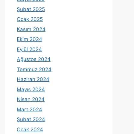
Şubat 2025
Ocak 2025
Kasım 2024
Ekim 2024
Eylül 2024
Ağustos 2024
Temmuz 2024
Haziran 2024
Mayıs 2024
Nisan 2024
Mart 2024
Şubat 2024
Ocak 2024