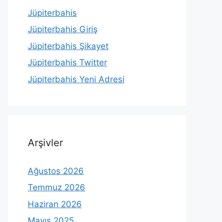
Jüpiterbahis
Jüpiterbahis Giriş
Jüpiterbahis Şikayet
Jüpiterbahis Twitter
Jüpiterbahis Yeni Adresi
Arşivler
Ağustos 2026
Temmuz 2026
Haziran 2026
Mayıs 2025