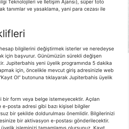
lgi Teknolojileri ve İletişim Ajansı), süper toto
rak tanımlar ve yasaklama, yani para cezası ile
ifleri
 hesap bilgilerini değiştirmek isterler ve neredeyse
ak için başvurur. Günümüzün sürekli değişen
ir. Jupiterbahis yeni üyelik programında 5 dakika
yapmak için, öncelikle mevcut giriş adresinizle web
“Kayıt Ol” butonuna tıklayarak Jupiterbahis üyelik
i bir form veya belge istemeyecektir. Açılan
-posta adresi gibi bazı kişisel bilgiler
suz bir şekilde doldurulması önemlidir. Bilgilerinizi
inize bir aktivasyon e-postası gönderilecektir.
z üyelik işleminizi tamamlamış olursunuz. Kayıt