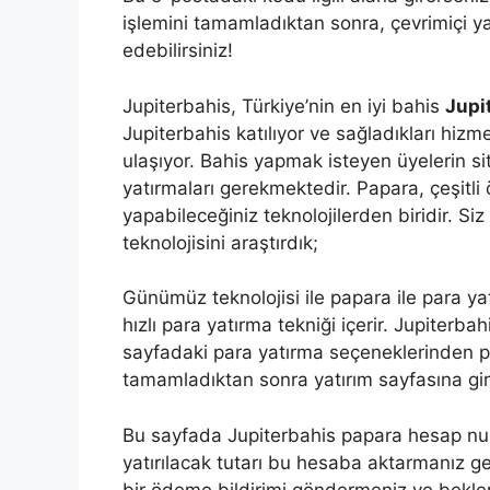
işlemini tamamladıktan sonra, çevrimiçi ya
edebilirsiniz!
Jupiterbahis, Türkiye’nin en iyi bahis
Jupi
Jupiterbahis katılıyor ve sağladıkları hizme
ulaşıyor. Bahis yapmak isteyen üyelerin si
yatırmaları gerekmektedir. Papara, çeşitli ö
yapabileceğiniz teknolojilerden biridir. Si
teknolojisini araştırdık;
Günümüz teknolojisi ile papara ile para yat
hızlı para yatırma tekniği içerir. Jupiter
sayfadaki para yatırma seçeneklerinden pa
tamamladıktan sonra yatırım sayfasına giri
Bu sayfada Jupiterbahis papara hesap nu
yatırılacak tutarı bu hesaba aktarmanız g
bir ödeme bildirimi göndermeniz ve beklem