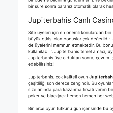
bir süre sonra paranız otomatik olarak hesa
Jupiterbahis Canlı Casin
Site üyeleri için en önemli konulardan bi
büyük etkisi olan bonuslar çok değerlidir. 
de üyelerini memnun etmektedir. Bu bonus
kullanılabilir. Jupiterbahis temel amacı, 
Jupiterbahis üye olduktan sonra, çevrim i
edebilirsiniz!
Jupiterbahis, çok kaliteli oyun
Jupiterbahi
çeşitliliği son derece zengindir. Bu oyunlar
size anında para kazanma fırsatı veren bir
poker ve blackjack hemen hemen her web si
Binlerce oyun tutkunu gün içerisinde bu oy