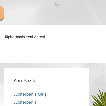
Jüpiterbahis Yeni Adresi
Son Yazılar
Jupiterbahis Giriş
Jupiterbahis