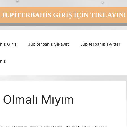
JUPİTERBAHİS GİRİŞ İÇİN TIKLAYIN!
his Giriş
Jüpiterbahis Şikayet
Jüpiterbahis Twitter
his
 Olmalı Mıyım