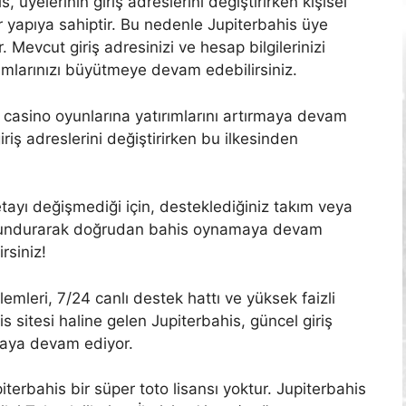
 üyelerinin giriş adreslerini değiştirirken kişisel
r yapıya sahiptir. Bu nedenle Jupiterbahis üye
Mevcut giriş adresinizi ve hesap bilgilerinizi
rımlarınızı büyütmeye devam edebilirsiniz.
a casino oyunlarına yatırımlarını artırmaya devam
iriş adreslerini değiştirirken bu ilkesinden
etayı değişmediği için, desteklediğiniz takım veya
lundurarak doğrudan bahis oynamaya devam
irsiniz!
lemleri, 7/24 canlı destek hattı ve yüksek faizli
s sitesi haline gelen Jupiterbahis, güncel giriş
maya devam ediyor.
iterbahis bir süper toto lisansı yoktur. Jupiterbahis