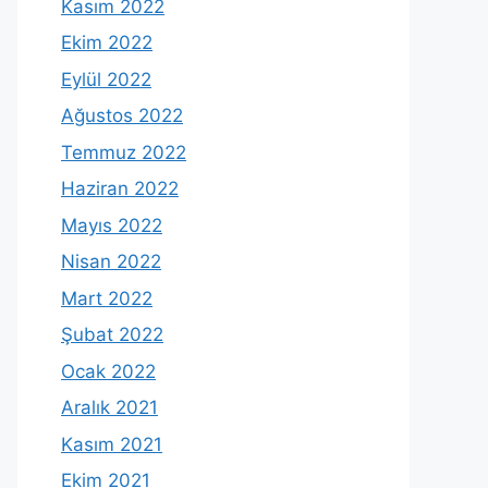
Kasım 2022
Ekim 2022
Eylül 2022
Ağustos 2022
Temmuz 2022
Haziran 2022
Mayıs 2022
Nisan 2022
Mart 2022
Şubat 2022
Ocak 2022
Aralık 2021
Kasım 2021
Ekim 2021