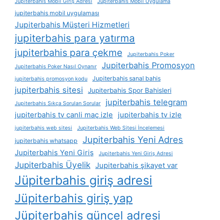
Jupiterbahis Mobil Giriş Adresi
Jupiterbahis Mobil Uygulama
jupiterbahis mobil uygulaması
Jupiterbahis Müşteri Hizmetleri
jupiterbahis para yatırma
jupiterbahis para çekme
Jupiterbahis Poker
Jupiterbahis Promosyon
Jupiterbahis Poker Nasıl Oynanır
Jupiterbahis sanal bahis
jupiterbahis promosyon kodu
jupiterbahis sitesi
Jupiterbahis Spor Bahisleri
jupiterbahis telegram
Jupiterbahis Sıkça Sorulan Sorular
jupiterbahis tv canli maç izle
jupiterbahis tv izle
jupiterbahis web sitesi
Jupiterbahis Web Sitesi İncelemesi
Jupiterbahis Yeni Adres
jupiterbahis whatsapp
Jupiterbahis Yeni Giriş
Jupiterbahis Yeni Giriş Adresi
Jupiterbahis Üyelik
Jupiterbahis şikayet var
Jüpiterbahis giriş adresi
Jüpiterbahis giriş yap
Jüpiterbahis güncel adresi