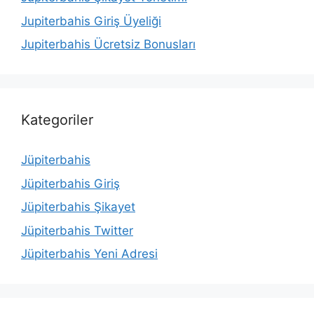
Jupiterbahis Giriş Üyeliği
Jupiterbahis Ücretsiz Bonusları
Kategoriler
Jüpiterbahis
Jüpiterbahis Giriş
Jüpiterbahis Şikayet
Jüpiterbahis Twitter
Jüpiterbahis Yeni Adresi