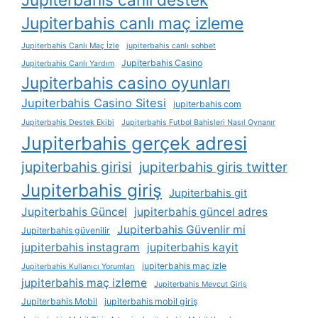
Jupiterbahis canlı maç izleme
Jupiterbahis Canlı Maç İzle
jupiterbahis canlı sohbet
Jupiterbahis Casino
Jupiterbahis Canlı Yardım
Jupiterbahis casino oyunları
Jupiterbahis Casino Sitesi
jupiterbahis com
Jupiterbahis Destek Ekibi
Jupiterbahis Futbol Bahisleri Nasıl Oynanır
Jupiterbahis gerçek adresi
jupiterbahis girisi
jupiterbahis giris twitter
Jupiterbahis giriş
Jupiterbahis git
Jupiterbahis Güncel
jupiterbahis güncel adres
Jupiterbahis Güvenlir mi
Jupiterbahis güvenilir
jupiterbahis instagram
jupiterbahis kayit
jupiterbahis maç izle
Jupiterbahis Kullanıcı Yorumları
jupiterbahis maç izleme
Jupiterbahis Mevcut Giriş
Jupiterbahis Mobil
jupiterbahis mobil giriş