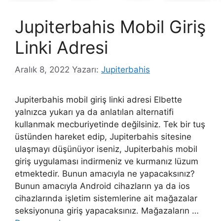
Jupiterbahis Mobil Giriş
Linki Adresi
Aralık 8, 2022
Yazarı:
Jupiterbahis
Jupiterbahis mobil giriş linki adresi Elbette
yalnızca yukarı ya da anlatılan alternatifi
kullanmak mecburiyetinde değilsiniz. Tek bir tuş
üstünden hareket edip, Jupiterbahis sitesine
ulaşmayı düşünüyor iseniz, Jupiterbahis mobil
giriş uygulaması indirmeniz ve kurmanız lüzum
etmektedir. Bunun amacıyla ne yapacaksınız?
Bunun amacıyla Android cihazların ya da ios
cihazlarında işletim sistemlerine ait mağazalar
seksiyonuna giriş yapacaksınız. Mağazaların …