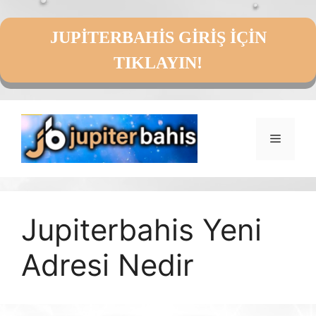
JUPİTERBAHİS GİRİŞ İÇİN
TIKLAYIN!
İçeriğe
atla
Menü
Jupiterbahis Yeni
Adresi Nedir