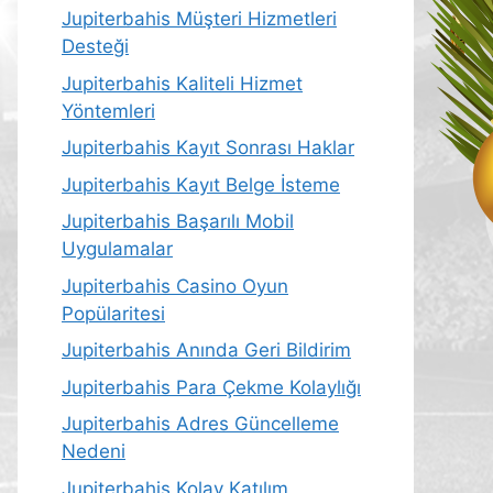
Jupiterbahis Müşteri Hizmetleri
Desteği
Jupiterbahis Kaliteli Hizmet
Yöntemleri
Jupiterbahis Kayıt Sonrası Haklar
Jupiterbahis Kayıt Belge İsteme
Jupiterbahis Başarılı Mobil
Uygulamalar
Jupiterbahis Casino Oyun
Popülaritesi
Jupiterbahis Anında Geri Bildirim
Jupiterbahis Para Çekme Kolaylığı
Jupiterbahis Adres Güncelleme
Nedeni
Jupiterbahis Kolay Katılım