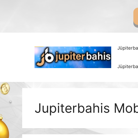
İçeriğe
atla
Jüpiterba
Jüpiterba
Jupiterbahis Mobi