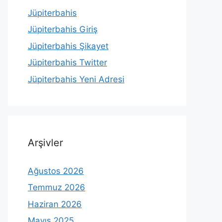
Jüpiterbahis
Jüpiterbahis Giriş
Jüpiterbahis Şikayet
Jüpiterbahis Twitter
Jüpiterbahis Yeni Adresi
Arşivler
Ağustos 2026
Temmuz 2026
Haziran 2026
Mayıs 2025