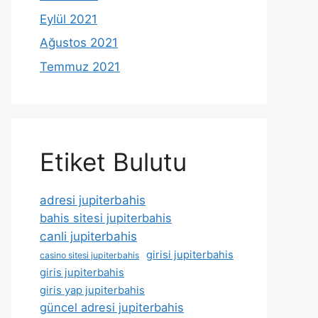
Eylül 2021
Ağustos 2021
Temmuz 2021
Etiket Bulutu
adresi jupiterbahis
bahis sitesi jupiterbahis
canli jupiterbahis
girisi jupiterbahis
casino sitesi jupiterbahis
giris jupiterbahis
giris yap jupiterbahis
güncel adresi jupiterbahis