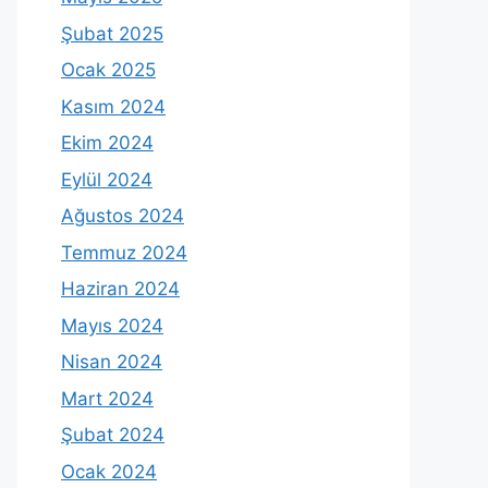
Şubat 2025
Ocak 2025
Kasım 2024
Ekim 2024
Eylül 2024
Ağustos 2024
Temmuz 2024
Haziran 2024
Mayıs 2024
Nisan 2024
Mart 2024
Şubat 2024
Ocak 2024