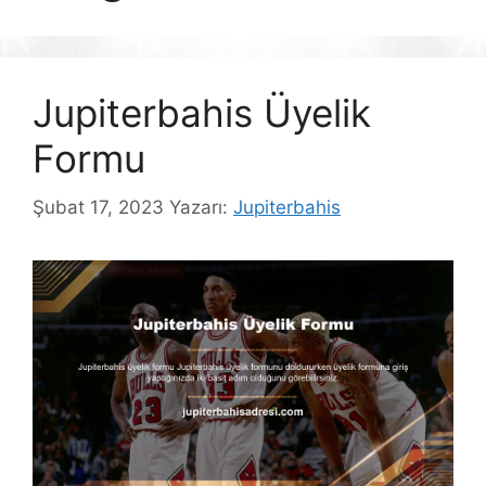
Jupiterbahis Üyelik
Formu
Şubat 17, 2023
Yazarı:
Jupiterbahis