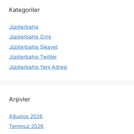
Kategoriler
Jüpiterbahis
Jüpiterbahis Giriş
Jüpiterbahis Şikayet
Jüpiterbahis Twitter
Jüpiterbahis Yeni Adresi
Arşivler
Ağustos 2026
Temmuz 2026