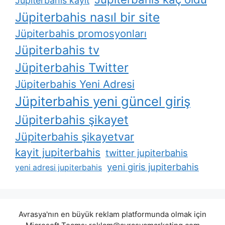
Jüpiterbahis kayıt
Jüpiterbahis nasıl bir site
Jüpiterbahis promosyonları
Jüpiterbahis tv
Jüpiterbahis Twitter
Jüpiterbahis Yeni Adresi
Jüpiterbahis yeni güncel giriş
Jüpiterbahis şikayet
Jüpiterbahis şikayetvar
kayit jupiterbahis
twitter jupiterbahis
yeni giris jupiterbahis
yeni adresi jupiterbahis
Avrasya'nın en büyük reklam platformunda olmak için