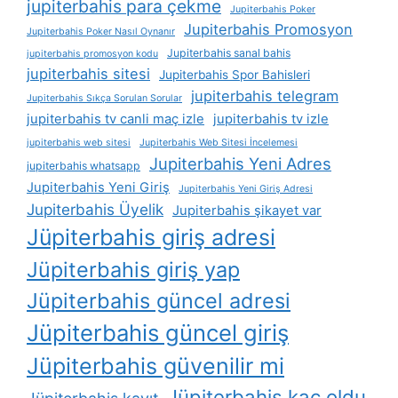
jupiterbahis para çekme
Jupiterbahis Poker
Jupiterbahis Promosyon
Jupiterbahis Poker Nasıl Oynanır
Jupiterbahis sanal bahis
jupiterbahis promosyon kodu
jupiterbahis sitesi
Jupiterbahis Spor Bahisleri
jupiterbahis telegram
Jupiterbahis Sıkça Sorulan Sorular
jupiterbahis tv canli maç izle
jupiterbahis tv izle
jupiterbahis web sitesi
Jupiterbahis Web Sitesi İncelemesi
Jupiterbahis Yeni Adres
jupiterbahis whatsapp
Jupiterbahis Yeni Giriş
Jupiterbahis Yeni Giriş Adresi
Jupiterbahis Üyelik
Jupiterbahis şikayet var
Jüpiterbahis giriş adresi
Jüpiterbahis giriş yap
Jüpiterbahis güncel adresi
Jüpiterbahis güncel giriş
Jüpiterbahis güvenilir mi
Jüpiterbahis kaç oldu