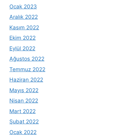
Ocak 2023
Aralık 2022
Kasım 2022
Ekim 2022
Eylül 2022
Ağustos 2022
Temmuz 2022
Haziran 2022
Mayıs 2022
Nisan 2022
Mart 2022
Şubat 2022
Ocak 2022