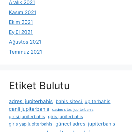
Aralık 2021
Kasım 2021
Ekim 2021
Eylül 2021
Ağustos 2021
Temmuz 2021
Etiket Bulutu
adresi jupiterbahis
bahis sitesi jupiterbahis
canli jupiterbahis
casino sitesi jupiterbahis
girisi jupiterbahis
giris jupiterbahis
güncel adresi jupiterbahis
giris yap jupiterbahis