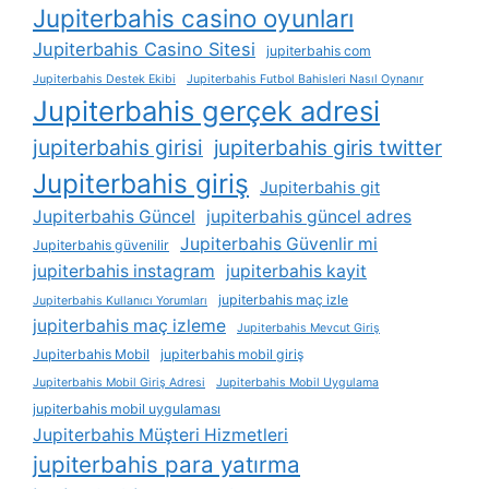
Jupiterbahis casino oyunları
Jupiterbahis Casino Sitesi
jupiterbahis com
Jupiterbahis Destek Ekibi
Jupiterbahis Futbol Bahisleri Nasıl Oynanır
Jupiterbahis gerçek adresi
jupiterbahis girisi
jupiterbahis giris twitter
Jupiterbahis giriş
Jupiterbahis git
Jupiterbahis Güncel
jupiterbahis güncel adres
Jupiterbahis Güvenlir mi
Jupiterbahis güvenilir
jupiterbahis instagram
jupiterbahis kayit
jupiterbahis maç izle
Jupiterbahis Kullanıcı Yorumları
jupiterbahis maç izleme
Jupiterbahis Mevcut Giriş
Jupiterbahis Mobil
jupiterbahis mobil giriş
Jupiterbahis Mobil Giriş Adresi
Jupiterbahis Mobil Uygulama
jupiterbahis mobil uygulaması
Jupiterbahis Müşteri Hizmetleri
jupiterbahis para yatırma