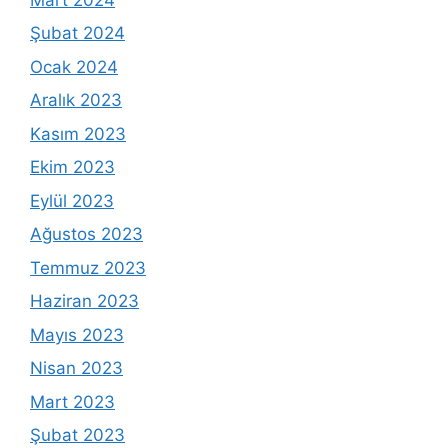
Şubat 2024
Ocak 2024
Aralık 2023
Kasım 2023
Ekim 2023
Eylül 2023
Ağustos 2023
Temmuz 2023
Haziran 2023
Mayıs 2023
Nisan 2023
Mart 2023
Şubat 2023