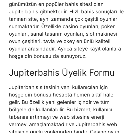
günümüzün en popüler bahis sitesi olan
Jupiterbahis gitmektedir. Hızlı bahis sonuçları ile
tanınan site, aynı zamanda çok çeşitli oyunlar
sunmaktadır. Özellikle casino oyunları, poker
oyunları, sanal tasarım oyunları, slot makinesi
oyun çeşitleri, tavla ve okey en ünlü kaliteli
oyunlar arasındadır. Ayrıca siteye kayıt olanlara
hoşgeldin bonusu da sunuyoruz.
Jupiterbahis Üyelik Formu
Jupiterbahis sitesinin yeni kullanıcıları için
hoşgeldin bonusu hesapta hemen aktif hale
gelir. Bu özellik yeni gelenler içindir ve tüm
bölgelerde kullanılabilir. Bu hizmet, kullanıcı
tabanını artırmayı ve web sitesine enerji
vermeyi amaçlamaktadır ve Jupiterbahis web
sitesinin güçlü yönlerinden biridir. Casino oyun