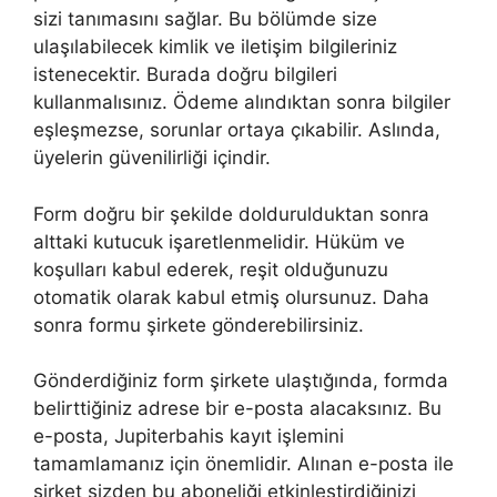
sizi tanımasını sağlar. Bu bölümde size
ulaşılabilecek kimlik ve iletişim bilgileriniz
istenecektir. Burada doğru bilgileri
kullanmalısınız. Ödeme alındıktan sonra bilgiler
eşleşmezse, sorunlar ortaya çıkabilir. Aslında,
üyelerin güvenilirliği içindir.
Form doğru bir şekilde doldurulduktan sonra
alttaki kutucuk işaretlenmelidir. Hüküm ve
koşulları kabul ederek, reşit olduğunuzu
otomatik olarak kabul etmiş olursunuz. Daha
sonra formu şirkete gönderebilirsiniz.
Gönderdiğiniz form şirkete ulaştığında, formda
belirttiğiniz adrese bir e-posta alacaksınız. Bu
e-posta, Jupiterbahis kayıt işlemini
tamamlamanız için önemlidir. Alınan e-posta ile
şirket sizden bu aboneliği etkinleştirdiğinizi