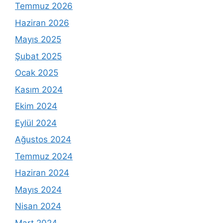
Temmuz 2026
Haziran 2026
Mayıs 2025
Şubat 2025
Ocak 2025
Kasım 2024
Ekim 2024
Eylül 2024
Ağustos 2024
Temmuz 2024
Haziran 2024
Mayıs 2024
Nisan 2024
Mart 2024