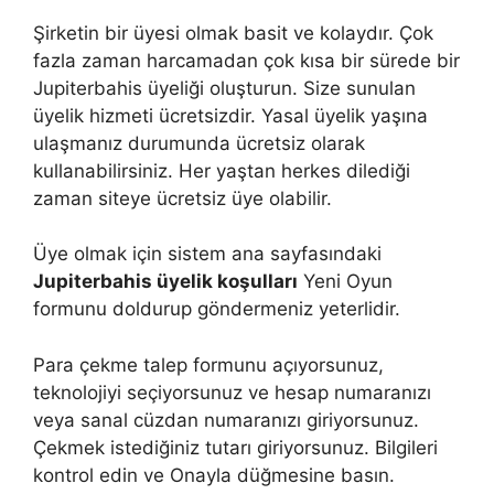
Şirketin bir üyesi olmak basit ve kolaydır. Çok
fazla zaman harcamadan çok kısa bir sürede bir
Jupiterbahis üyeliği oluşturun. Size sunulan
üyelik hizmeti ücretsizdir. Yasal üyelik yaşına
ulaşmanız durumunda ücretsiz olarak
kullanabilirsiniz. Her yaştan herkes dilediği
zaman siteye ücretsiz üye olabilir.
Üye olmak için sistem ana sayfasındaki
Jupiterbahis üyelik koşulları
Yeni Oyun
formunu doldurup göndermeniz yeterlidir.
Para çekme talep formunu açıyorsunuz,
teknolojiyi seçiyorsunuz ve hesap numaranızı
veya sanal cüzdan numaranızı giriyorsunuz.
Çekmek istediğiniz tutarı giriyorsunuz. Bilgileri
kontrol edin ve Onayla düğmesine basın.