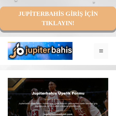
JUPİTERBAHİS GİRİŞ İÇİN
TIKLAYIN!
İçeriğe
atla
Menü