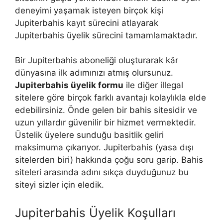
deneyimi yaşamak isteyen birçok kişi
Jupiterbahis kayıt sürecini atlayarak
Jupiterbahis üyelik sürecini tamamlamaktadır.
Bir Jupiterbahis aboneliği oluşturarak kâr
dünyasına ilk adımınızı atmış olursunuz.
Jupiterbahis üyelik formu
ile diğer illegal
sitelere göre birçok farklı avantajı kolaylıkla elde
edebilirsiniz. Önde gelen bir bahis sitesidir ve
uzun yıllardır güvenilir bir hizmet vermektedir.
Üstelik üyelere sunduğu basitlik geliri
maksimuma çıkarıyor. Jupiterbahis (yasa dışı
sitelerden biri) hakkında çoğu soru garip. Bahis
siteleri arasında adını sıkça duyduğunuz bu
siteyi sizler için eledik.
Jupiterbahis Üyelik Koşulları