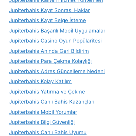
Jupiterbahis Kaliteli Hizmet Yöntemleri
Jupiterbahis Kayıt Sonrası Haklar
Jupiterbahis Kayıt Belge İsteme
Jupiterbahis Başarılı Mobil Uygulamalar
Jupiterbahis Casino Oyun Popülaritesi
Jupiterbahis Anında Geri Bildirim
Jupiterbahis Para Çekme Kolaylığı
Jupiterbahis Adres Güncelleme Nedeni
Jupiterbahis Kolay Katılım
Jupiterbahis Yatırma ve Çekme
Jupiterbahis Canlı Bahis Kazançları
Jupiterbahis Mobil Yorumlar
Jupiterbahis Bilgi Güvenliği
Jupiterbahis Canlı Bahis Uyumu