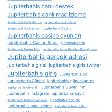
Jupiterbahis canlı destek
Jupiterbahis canlı maç izleme
Jupiterbahis Canlı Maç İzle
jupiterbahis canlı sohbet
Jupiterbahis Casino
Jupiterbahis Canlı Yardım
Jupiterbahis casino oyunları
Jupiterbahis Casino Sitesi
jupiterbahis com
Jupiterbahis Destek Ekibi
Jupiterbahis Futbol Bahisleri Nasıl Oynanır
Jupiterbahis gerçek adresi
jupiterbahis girisi
jupiterbahis giris twitter
Jupiterbahis giriş
Jupiterbahis git
Jupiterbahis Güncel
jupiterbahis güncel adres
Jupiterbahis Güvenlir mi
Jupiterbahis güvenilir
jupiterbahis instagram
jupiterbahis kayit
jupiterbahis maç izle
Jupiterbahis Kullanıcı Yorumları
jupiterbahis maç izleme
Jupiterbahis Mevcut Giriş