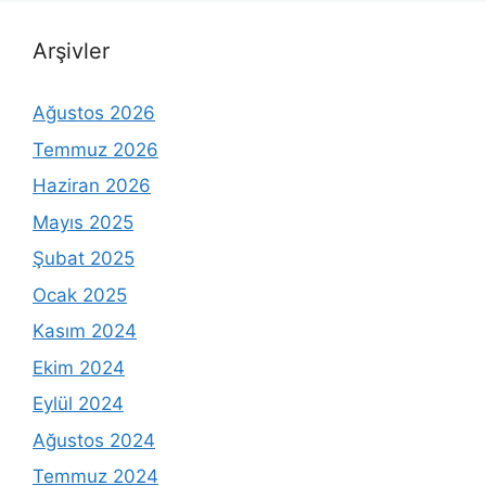
Arşivler
Ağustos 2026
Temmuz 2026
Haziran 2026
Mayıs 2025
Şubat 2025
Ocak 2025
Kasım 2024
Ekim 2024
Eylül 2024
Ağustos 2024
Temmuz 2024