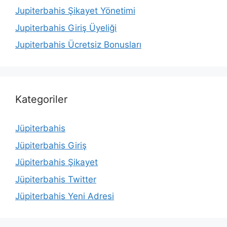
Jupiterbahis Şikayet Yönetimi
Jupiterbahis Giriş Üyeliği
Jupiterbahis Ücretsiz Bonusları
Kategoriler
Jüpiterbahis
Jüpiterbahis Giriş
Jüpiterbahis Şikayet
Jüpiterbahis Twitter
Jüpiterbahis Yeni Adresi