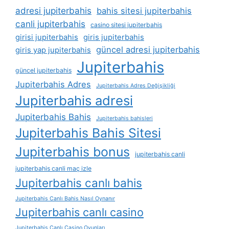
adresi jupiterbahis
bahis sitesi jupiterbahis
canli jupiterbahis
casino sitesi jupiterbahis
girisi jupiterbahis
giris jupiterbahis
güncel adresi jupiterbahis
giris yap jupiterbahis
Jupiterbahis
güncel jupiterbahis
Jupiterbahis Adres
Jupiterbahis Adres Değişikliği
Jupiterbahis adresi
Jupiterbahis Bahis
Jupiterbahis bahisleri
Jupiterbahis Bahis Sitesi
Jupiterbahis bonus
jupiterbahis canli
jupiterbahis canli maç izle
Jupiterbahis canlı bahis
Jupiterbahis Canlı Bahis Nasıl Oynanır
Jupiterbahis canlı casino
Jupiterbahis Canlı Casino Oyunları