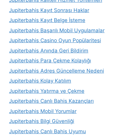
Jupiterbahis Kaliteli Hizmet Yöntemleri
Jupiterbahis Kayıt Sonrası Haklar
Jupiterbahis Kayıt Belge İsteme
Jupiterbahis Başarılı Mobil Uygulamalar
Jupiterbahis Casino Oyun Popülaritesi
Jupiterbahis Anında Geri Bildirim
Jupiterbahis Para Çekme Kolaylığı
Jupiterbahis Adres Güncelleme Nedeni
Jupiterbahis Kolay Katılım
Jupiterbahis Yatırma ve Çekme
Jupiterbahis Canlı Bahis Kazançları
Jupiterbahis Mobil Yorumlar
Jupiterbahis Bilgi Güvenliği
Jupiterbahis Canlı Bahis Uyumu