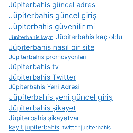
Jüpiterbahis güncel adresi
Jüpiterbahis güncel giriş
Jüpiterbahis güvenilir mi
Jüpiterbahis kaç oldu
Jüpiterbahis kayıt
Jüpiterbahis nasıl bir site
Jüpiterbahis promosyonları
Jüpiterbahis tv
Jüpiterbahis Twitter
Jüpiterbahis Yeni Adresi
Jüpiterbahis yeni güncel giriş
Jüpiterbahis şikayet
Jüpiterbahis şikayetvar
kayit jupiterbahis
twitter jupiterbahis