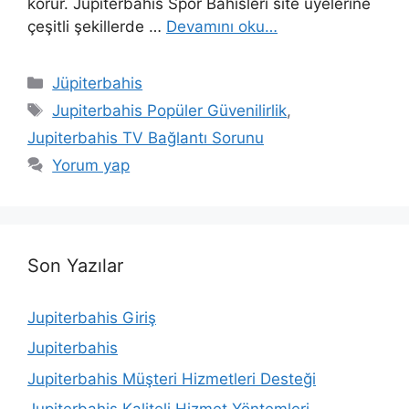
korur. Jupiterbahis Spor Bahisleri site üyelerine
çeşitli şekillerde …
Devamını oku…
Kategoriler
Jüpiterbahis
Etiketler
Jupiterbahis Popüler Güvenilirlik
,
Jupiterbahis TV Bağlantı Sorunu
Yorum yap
Son Yazılar
Jupiterbahis Giriş
Jupiterbahis
Jupiterbahis Müşteri Hizmetleri Desteği