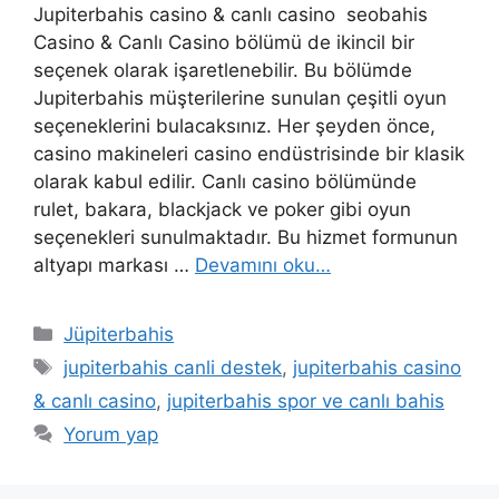
Jupiterbahis casino & canlı casino seobahis
Casino & Canlı Casino bölümü de ikincil bir
seçenek olarak işaretlenebilir. Bu bölümde
Jupiterbahis müşterilerine sunulan çeşitli oyun
seçeneklerini bulacaksınız. Her şeyden önce,
casino makineleri casino endüstrisinde bir klasik
olarak kabul edilir. Canlı casino bölümünde
rulet, bakara, blackjack ve poker gibi oyun
seçenekleri sunulmaktadır. Bu hizmet formunun
altyapı markası …
Devamını oku…
Kategoriler
Jüpiterbahis
Etiketler
jupiterbahis canli destek
,
jupiterbahis casino
& canlı casino
,
jupiterbahis spor ve canlı bahis
Yorum yap