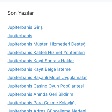
Son Yazılar
Jupiterbahis Giriş
Jupiterbahis
Jupiterbahis Müşteri Hizmetleri Desteği
Jupiterbahis Kaliteli Hizmet Yöntemleri
Jupiterbahis Kayıt Sonrası Haklar
Jupiterbahis Kayıt Belge İsteme
Jupiterbahis Başarılı Mobil Uygulamalar
Jupiterbahis Casino Oyun Popülaritesi
Jupiterbahis Anında Geri Bildirim
Jupiterbahis Para Çekme Kolaylığı
Jupiterbahis Adres Güncelleme Nedeni