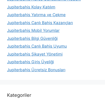
Jupiterbahis Kolay Katılım
Jupiterbahis Yatırma ve Çekme
Jupiterbahis Canlı Bahis Kazançları
Jupiterbahis Mobil Yorumlar
Jupiterbahis Bilgi Güvenliği
Jupiterbahis Canlı Bahis Uyumu
Jupiterbahis Şikayet Yönetimi
Jupiterbahis Giriş Üyeliği
Jupiterbahis Ücretsiz Bonusları
Kategoriler