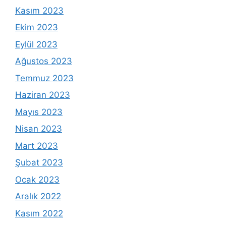
Kasım 2023
Ekim 2023
Eylül 2023
Ağustos 2023
Temmuz 2023
Haziran 2023
Mayıs 2023
Nisan 2023
Mart 2023
Şubat 2023
Ocak 2023
Aralık 2022
Kasım 2022