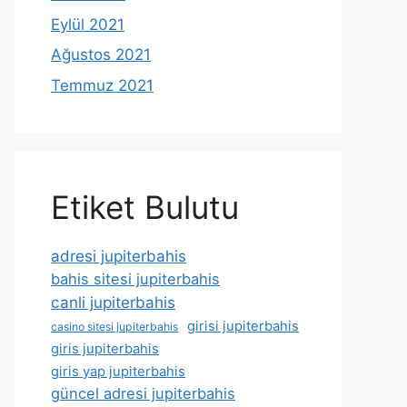
Eylül 2021
Ağustos 2021
Temmuz 2021
Etiket Bulutu
adresi jupiterbahis
bahis sitesi jupiterbahis
canli jupiterbahis
girisi jupiterbahis
casino sitesi jupiterbahis
giris jupiterbahis
giris yap jupiterbahis
güncel adresi jupiterbahis