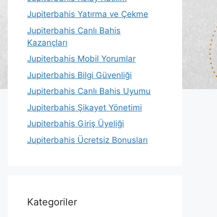
Jupiterbahis Yatırma ve Çekme
Jupiterbahis Canlı Bahis
Kazançları
Jupiterbahis Mobil Yorumlar
Jupiterbahis Bilgi Güvenliği
Jupiterbahis Canlı Bahis Uyumu
Jupiterbahis Şikayet Yönetimi
Jupiterbahis Giriş Üyeliği
Jupiterbahis Ücretsiz Bonusları
Kategoriler