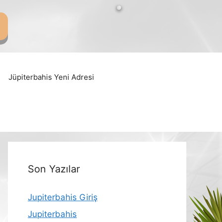
Jüpiterbahis Yeni Adresi
Son Yazılar
Jupiterbahis Giriş
Jupiterbahis