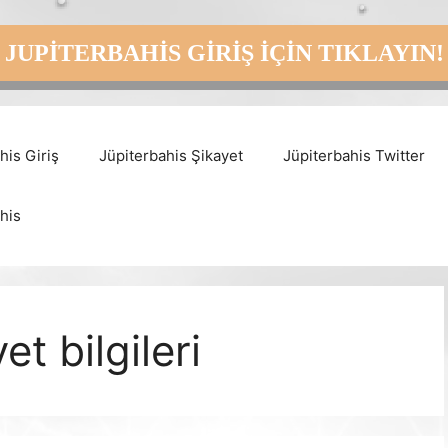
JUPİTERBAHİS GİRİŞ İÇİN TIKLAYIN!
his Giriş
Jüpiterbahis Şikayet
Jüpiterbahis Twitter
his
et bilgileri