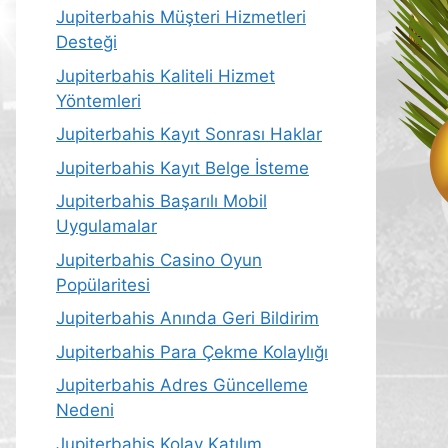
Jupiterbahis Müşteri Hizmetleri
Desteği
Jupiterbahis Kaliteli Hizmet
Yöntemleri
Jupiterbahis Kayıt Sonrası Haklar
Jupiterbahis Kayıt Belge İsteme
Jupiterbahis Başarılı Mobil
Uygulamalar
Jupiterbahis Casino Oyun
Popülaritesi
Jupiterbahis Anında Geri Bildirim
Jupiterbahis Para Çekme Kolaylığı
Jupiterbahis Adres Güncelleme
Nedeni
Jupiterbahis Kolay Katılım