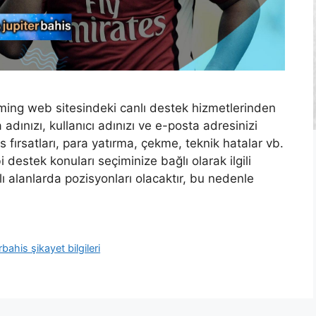
ming web sitesindeki canlı destek hizmetlerinden
adınızı, kullanıcı adınızı ve e-posta adresinizi
 fırsatları, para yatırma, çekme, teknik hatalar vb.
 destek konuları seçiminize bağlı olarak ilgili
lı alanlarda pozisyonları olacaktır, bu nedenle
rbahis şikayet bilgileri