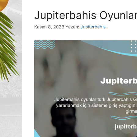
Jupiterbahis Oyunla
Kasım 8, 2023
Yazarı:
Jupiterbahis