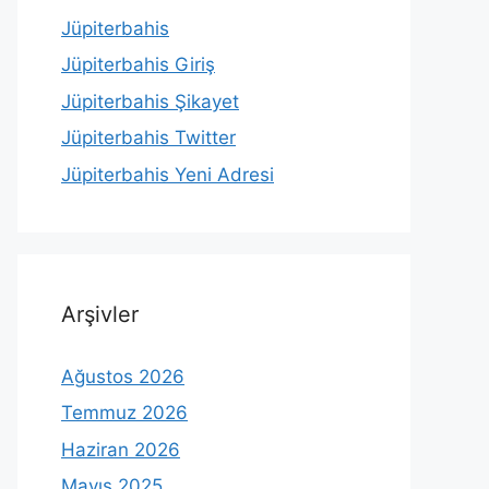
Jüpiterbahis
Jüpiterbahis Giriş
Jüpiterbahis Şikayet
Jüpiterbahis Twitter
Jüpiterbahis Yeni Adresi
Arşivler
Ağustos 2026
Temmuz 2026
Haziran 2026
Mayıs 2025