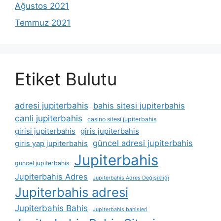
Ağustos 2021
Temmuz 2021
Etiket Bulutu
adresi jupiterbahis
bahis sitesi jupiterbahis
canli jupiterbahis
casino sitesi jupiterbahis
girisi jupiterbahis
giris jupiterbahis
güncel adresi jupiterbahis
giris yap jupiterbahis
Jupiterbahis
güncel jupiterbahis
Jupiterbahis Adres
Jupiterbahis Adres Değişikliği
Jupiterbahis adresi
Jupiterbahis Bahis
Jupiterbahis bahisleri