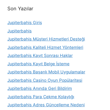
Son Yazılar
Jupiterbahis Giriş
Jupiterbahis
Jupiterbahis Müşteri Hizmetleri Desteği
Jupiterbahis Kaliteli Hizmet Yöntemleri
Jupiterbahis Kayıt Sonrası Haklar
Jupiterbahis Kayıt Belge İsteme
Jupiterbahis Başarılı Mobil Uygulamalar
Jupiterbahis Casino Oyun Popülaritesi
Jupiterbahis Anında Geri Bildirim
Jupiterbahis Para Çekme Kolaylığı
Jupiterbahis Adres Güncelleme Nedeni