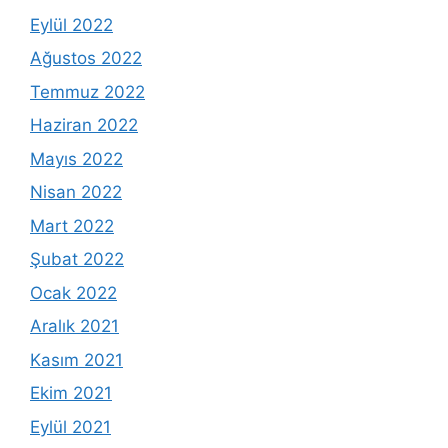
Eylül 2022
Ağustos 2022
Temmuz 2022
Haziran 2022
Mayıs 2022
Nisan 2022
Mart 2022
Şubat 2022
Ocak 2022
Aralık 2021
Kasım 2021
Ekim 2021
Eylül 2021