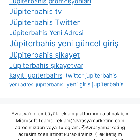
Jüpiterbahis promosyonları
Jüpiterbahis tv
Jüpiterbahis Twitter
Jüpiterbahis Yeni Adresi
Jüpiterbahis yeni güncel giriş
Jüpiterbahis şikayet
Jüpiterbahis şikayetvar
kayit jupiterbahis
twitter jupiterbahis
yeni giris jupiterbahis
yeni adresi jupiterbahis
Avrasya'nın en büyük reklam platformunda olmak için
Microsoft Teams:
reklam@avrasyamarketing.com
adresimizden veya Telegram: @Avrasyamarketing
adresimizden irtibat kurabilirsiniz. (Tek iletişim