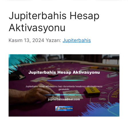
Jupiterbahis Hesap
Aktivasyonu
Kasım 13, 2024
Yazarı:
Jupiterbahis