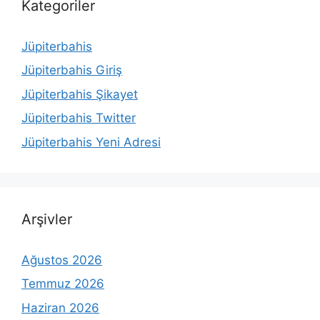
Kategoriler
Jüpiterbahis
Jüpiterbahis Giriş
Jüpiterbahis Şikayet
Jüpiterbahis Twitter
Jüpiterbahis Yeni Adresi
Arşivler
Ağustos 2026
Temmuz 2026
Haziran 2026