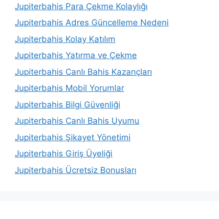
Jupiterbahis Para Çekme Kolaylığı
Jupiterbahis Adres Güncelleme Nedeni
Jupiterbahis Kolay Katılım
Jupiterbahis Yatırma ve Çekme
Jupiterbahis Canlı Bahis Kazançları
Jupiterbahis Mobil Yorumlar
Jupiterbahis Bilgi Güvenliği
Jupiterbahis Canlı Bahis Uyumu
Jupiterbahis Şikayet Yönetimi
Jupiterbahis Giriş Üyeliği
Jupiterbahis Ücretsiz Bonusları