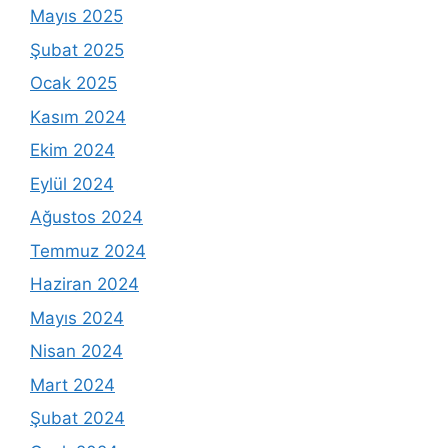
Mayıs 2025
Şubat 2025
Ocak 2025
Kasım 2024
Ekim 2024
Eylül 2024
Ağustos 2024
Temmuz 2024
Haziran 2024
Mayıs 2024
Nisan 2024
Mart 2024
Şubat 2024