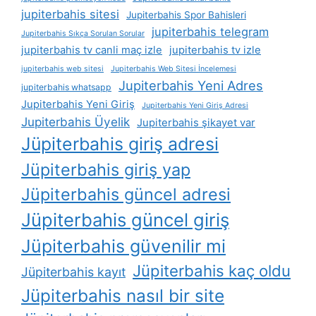
jupiterbahis sitesi
Jupiterbahis Spor Bahisleri
jupiterbahis telegram
Jupiterbahis Sıkça Sorulan Sorular
jupiterbahis tv canli maç izle
jupiterbahis tv izle
jupiterbahis web sitesi
Jupiterbahis Web Sitesi İncelemesi
Jupiterbahis Yeni Adres
jupiterbahis whatsapp
Jupiterbahis Yeni Giriş
Jupiterbahis Yeni Giriş Adresi
Jupiterbahis Üyelik
Jupiterbahis şikayet var
Jüpiterbahis giriş adresi
Jüpiterbahis giriş yap
Jüpiterbahis güncel adresi
Jüpiterbahis güncel giriş
Jüpiterbahis güvenilir mi
Jüpiterbahis kaç oldu
Jüpiterbahis kayıt
Jüpiterbahis nasıl bir site