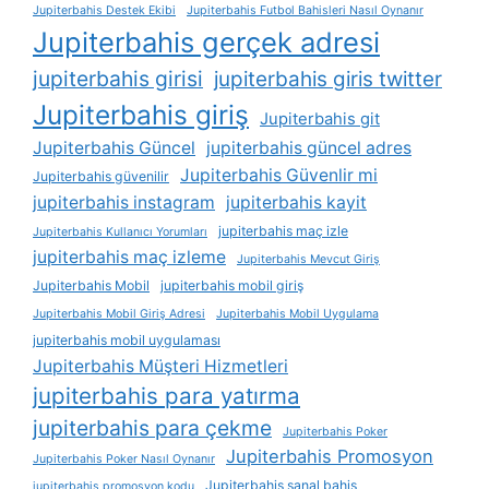
Jupiterbahis Destek Ekibi
Jupiterbahis Futbol Bahisleri Nasıl Oynanır
Jupiterbahis gerçek adresi
jupiterbahis girisi
jupiterbahis giris twitter
Jupiterbahis giriş
Jupiterbahis git
Jupiterbahis Güncel
jupiterbahis güncel adres
Jupiterbahis Güvenlir mi
Jupiterbahis güvenilir
jupiterbahis instagram
jupiterbahis kayit
jupiterbahis maç izle
Jupiterbahis Kullanıcı Yorumları
jupiterbahis maç izleme
Jupiterbahis Mevcut Giriş
Jupiterbahis Mobil
jupiterbahis mobil giriş
Jupiterbahis Mobil Giriş Adresi
Jupiterbahis Mobil Uygulama
jupiterbahis mobil uygulaması
Jupiterbahis Müşteri Hizmetleri
jupiterbahis para yatırma
jupiterbahis para çekme
Jupiterbahis Poker
Jupiterbahis Promosyon
Jupiterbahis Poker Nasıl Oynanır
Jupiterbahis sanal bahis
jupiterbahis promosyon kodu