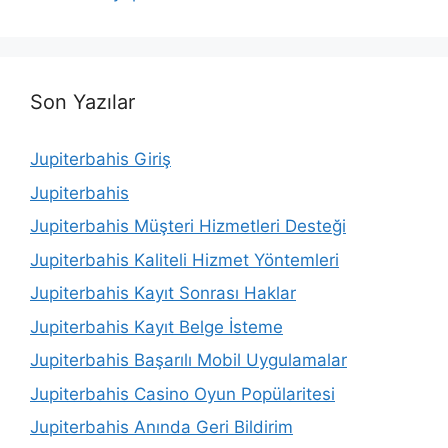
Son Yazılar
Jupiterbahis Giriş
Jupiterbahis
Jupiterbahis Müşteri Hizmetleri Desteği
Jupiterbahis Kaliteli Hizmet Yöntemleri
Jupiterbahis Kayıt Sonrası Haklar
Jupiterbahis Kayıt Belge İsteme
Jupiterbahis Başarılı Mobil Uygulamalar
Jupiterbahis Casino Oyun Popülaritesi
Jupiterbahis Anında Geri Bildirim