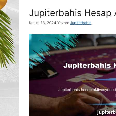
Jupiterbahis Hesap 
Kasım 13, 2024
Yazarı:
Jupiterbahis