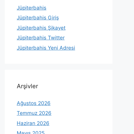
Jüpiterbahis
Jüpiterbahis Giriş
Jüpiterbahis Şikayet
Jüpiterbahis Twitter
Jüpiterbahis Yeni Adresi
Arşivler
Ağustos 2026
Temmuz 2026
Haziran 2026
Mayıs 2025