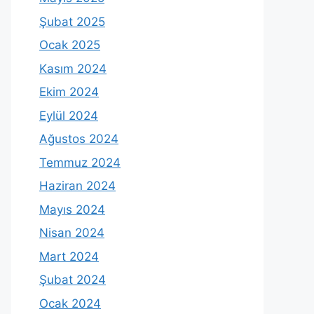
Şubat 2025
Ocak 2025
Kasım 2024
Ekim 2024
Eylül 2024
Ağustos 2024
Temmuz 2024
Haziran 2024
Mayıs 2024
Nisan 2024
Mart 2024
Şubat 2024
Ocak 2024