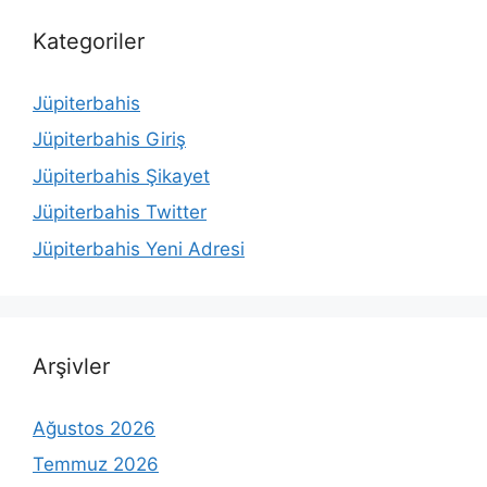
Kategoriler
Jüpiterbahis
Jüpiterbahis Giriş
Jüpiterbahis Şikayet
Jüpiterbahis Twitter
Jüpiterbahis Yeni Adresi
Arşivler
Ağustos 2026
Temmuz 2026