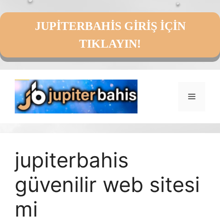
JUPİTERBAHİS GİRİŞ İÇİN
TIKLAYIN!
İçeriğe
atla
Menü
jupiterbahis
güvenilir web sitesi
mi