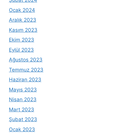
Şubat 2024
Ocak 2024
Aralık 2023
Kasım 2023
Ekim 2023
Eylül 2023
Ağustos 2023
Temmuz 2023
Haziran 2023
Mayıs 2023
Nisan 2023
Mart 2023
Şubat 2023
Ocak 2023