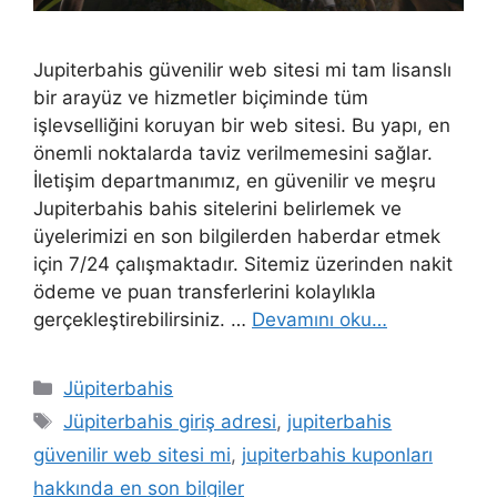
Jupiterbahis güvenilir web sitesi mi tam lisanslı
bir arayüz ve hizmetler biçiminde tüm
işlevselliğini koruyan bir web sitesi. Bu yapı, en
önemli noktalarda taviz verilmemesini sağlar.
İletişim departmanımız, en güvenilir ve meşru
Jupiterbahis bahis sitelerini belirlemek ve
üyelerimizi en son bilgilerden haberdar etmek
için 7/24 çalışmaktadır. Sitemiz üzerinden nakit
ödeme ve puan transferlerini kolaylıkla
gerçekleştirebilirsiniz. …
Devamını oku…
Kategoriler
Jüpiterbahis
Etiketler
Jüpiterbahis giriş adresi
,
jupiterbahis
güvenilir web sitesi mi
,
jupiterbahis kuponları
hakkında en son bilgiler