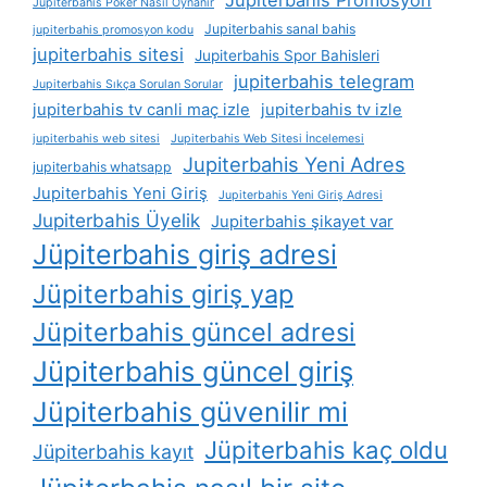
Jupiterbahis Poker Nasıl Oynanır
Jupiterbahis sanal bahis
jupiterbahis promosyon kodu
jupiterbahis sitesi
Jupiterbahis Spor Bahisleri
jupiterbahis telegram
Jupiterbahis Sıkça Sorulan Sorular
jupiterbahis tv canli maç izle
jupiterbahis tv izle
jupiterbahis web sitesi
Jupiterbahis Web Sitesi İncelemesi
Jupiterbahis Yeni Adres
jupiterbahis whatsapp
Jupiterbahis Yeni Giriş
Jupiterbahis Yeni Giriş Adresi
Jupiterbahis Üyelik
Jupiterbahis şikayet var
Jüpiterbahis giriş adresi
Jüpiterbahis giriş yap
Jüpiterbahis güncel adresi
Jüpiterbahis güncel giriş
Jüpiterbahis güvenilir mi
Jüpiterbahis kaç oldu
Jüpiterbahis kayıt