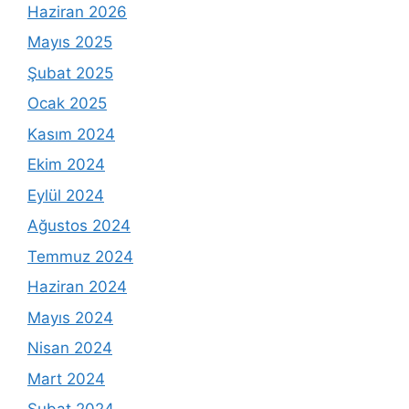
Haziran 2026
Mayıs 2025
Şubat 2025
Ocak 2025
Kasım 2024
Ekim 2024
Eylül 2024
Ağustos 2024
Temmuz 2024
Haziran 2024
Mayıs 2024
Nisan 2024
Mart 2024