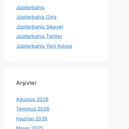
Jüpiterbahis
Jüpiterbahis Giriş
Jüpiterbahis Şikayet
Jüpiterbahis Twitter
Jüpiterbahis Yeni Adresi
Arşivler
Ağustos 2026
Temmuz 2026
Haziran 2026
Mayıs 2025