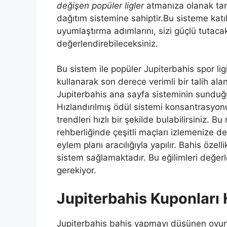
değişen popüler ligler
atmanıza olanak tanı
dağıtım sistemine sahiptir.Bu sisteme katıla
uyumlaştırma adımlarını, sizi güçlü tutaca
değerlendirebileceksiniz.
Bu sistem ile popüler Jupiterbahis spor lig
kullanarak son derece verimli bir talih ala
Jupiterbahis ana sayfa sisteminin sunduğu 
Hızlandırılmış ödül sistemi konsantrasyonu
trendleri hızlı bir şekilde bulabilirsiniz. 
rehberliğinde çeşitli maçları izlemenize d
eylem planı aracılığıyla yapılır. Bahis özell
sistem sağlamaktadır. Bu eğilimleri değe
gerekiyor.
Jupiterbahis Kuponları 
Jupiterbahis bahis yapmayı düşünen oyuncu