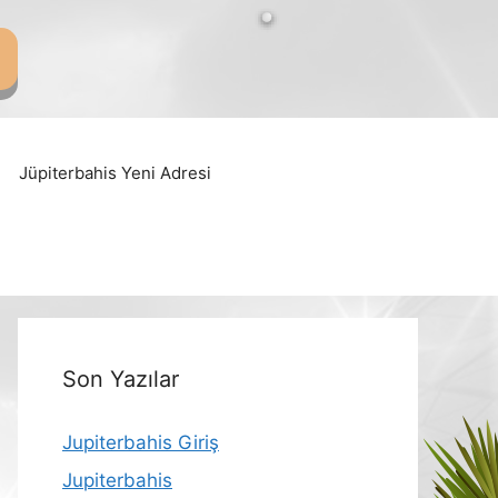
Jüpiterbahis Yeni Adresi
Son Yazılar
Jupiterbahis Giriş
Jupiterbahis