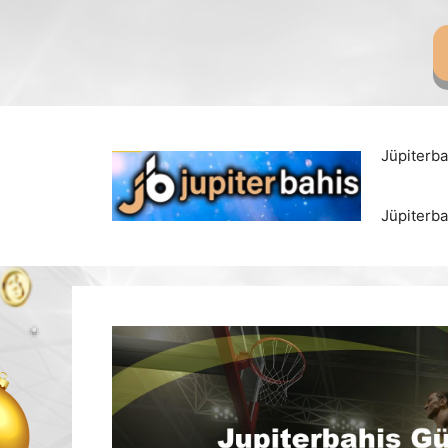
İçeriğe
atla
Jüpiterba
Jüpiterba