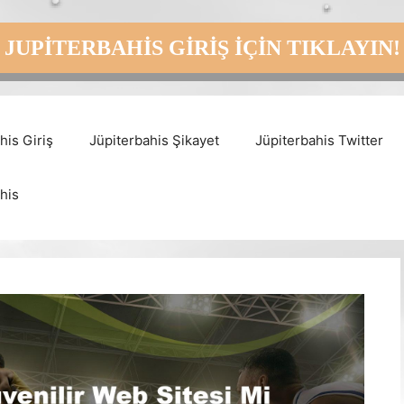
JUPİTERBAHİS GİRİŞ İÇİN TIKLAYIN!
his Giriş
Jüpiterbahis Şikayet
Jüpiterbahis Twitter
his