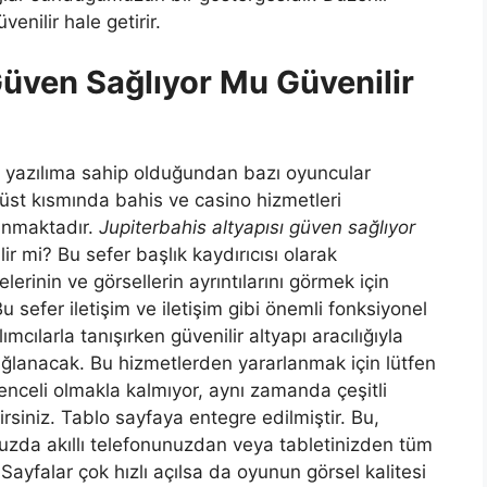
nilir hale getirir.
Güven Sağlıyor Mu Güvenilir
ir yazılıma sahip olduğundan bazı oyuncular
üst kısmında bahis ve casino hizmetleri
lunmaktadır.
Jupiterbahis altyapısı güven sağlıyor
lir mi? Bu sefer başlık kaydırıcısı olarak
erinin ve görsellerin ayrıntılarını görmek için
u sefer iletişim ve iletişim gibi önemli fonksiyonel
mcılarla tanışırken güvenilir altyapı aracılığıyla
ğlanacak. Bu hizmetlerden yararlanmak için lütfen
enceli olmakla kalmıyor, aynı zamanda çeşitli
siniz. Tablo sayfaya entegre edilmiştir. Bu,
uzda akıllı telefonunuzdan veya tabletinizden tüm
Sayfalar çok hızlı açılsa da oyunun görsel kalitesi