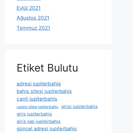
Eylül 2021
Ağustos 2021
Temmuz 2021
Etiket Bulutu
adresi jupiterbahis
bahis sitesi jupiterbahis
canli jupiterbahis
girisi jupiterbahis
casino sitesi jupiterbahis
giris jupiterbahis
giris yap jupiterbahis
güncel adresi jupiterbahis