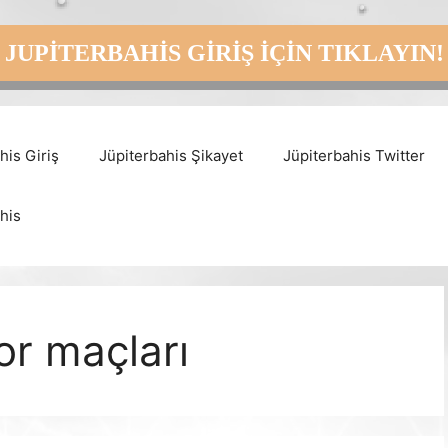
JUPİTERBAHİS GİRİŞ İÇİN TIKLAYIN!
his Giriş
Jüpiterbahis Şikayet
Jüpiterbahis Twitter
his
or maçları