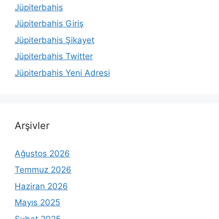
Jüpiterbahis
Jüpiterbahis Giriş
Jüpiterbahis Şikayet
Jüpiterbahis Twitter
Jüpiterbahis Yeni Adresi
Arşivler
Ağustos 2026
Temmuz 2026
Haziran 2026
Mayıs 2025
Şubat 2025