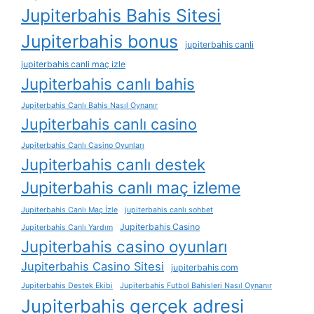
Jupiterbahis Bahis Sitesi
Jupiterbahis bonus
jupiterbahis canli
jupiterbahis canli maç izle
Jupiterbahis canlı bahis
Jupiterbahis Canlı Bahis Nasıl Oynanır
Jupiterbahis canlı casino
Jupiterbahis Canlı Casino Oyunları
Jupiterbahis canlı destek
Jupiterbahis canlı maç izleme
Jupiterbahis Canlı Maç İzle
jupiterbahis canlı sohbet
Jupiterbahis Casino
Jupiterbahis Canlı Yardım
Jupiterbahis casino oyunları
Jupiterbahis Casino Sitesi
jupiterbahis com
Jupiterbahis Destek Ekibi
Jupiterbahis Futbol Bahisleri Nasıl Oynanır
Jupiterbahis gerçek adresi