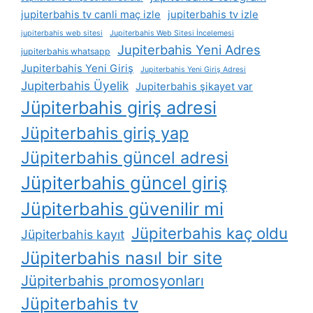
jupiterbahis tv canli maç izle
jupiterbahis tv izle
jupiterbahis web sitesi
Jupiterbahis Web Sitesi İncelemesi
Jupiterbahis Yeni Adres
jupiterbahis whatsapp
Jupiterbahis Yeni Giriş
Jupiterbahis Yeni Giriş Adresi
Jupiterbahis Üyelik
Jupiterbahis şikayet var
Jüpiterbahis giriş adresi
Jüpiterbahis giriş yap
Jüpiterbahis güncel adresi
Jüpiterbahis güncel giriş
Jüpiterbahis güvenilir mi
Jüpiterbahis kaç oldu
Jüpiterbahis kayıt
Jüpiterbahis nasıl bir site
Jüpiterbahis promosyonları
Jüpiterbahis tv