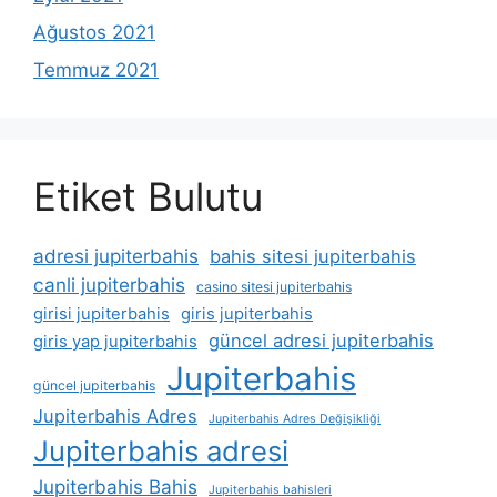
Ağustos 2021
Temmuz 2021
Etiket Bulutu
adresi jupiterbahis
bahis sitesi jupiterbahis
canli jupiterbahis
casino sitesi jupiterbahis
girisi jupiterbahis
giris jupiterbahis
güncel adresi jupiterbahis
giris yap jupiterbahis
Jupiterbahis
güncel jupiterbahis
Jupiterbahis Adres
Jupiterbahis Adres Değişikliği
Jupiterbahis adresi
Jupiterbahis Bahis
Jupiterbahis bahisleri