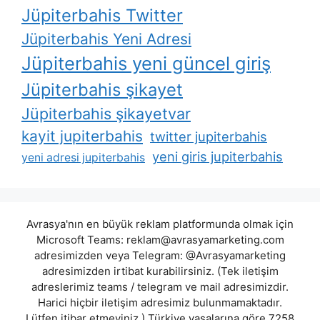
Jüpiterbahis Twitter
Jüpiterbahis Yeni Adresi
Jüpiterbahis yeni güncel giriş
Jüpiterbahis şikayet
Jüpiterbahis şikayetvar
kayit jupiterbahis
twitter jupiterbahis
yeni giris jupiterbahis
yeni adresi jupiterbahis
Avrasya'nın en büyük reklam platformunda olmak için
Microsoft Teams:
reklam@avrasyamarketing.com
adresimizden veya Telegram: @Avrasyamarketing
adresimizden irtibat kurabilirsiniz. (Tek iletişim
adreslerimiz teams / telegram ve mail adresimizdir.
Harici hiçbir iletişim adresimiz bulunmamaktadır.
Lütfen itibar etmeyiniz.) Türkiye yasalarına göre 7258