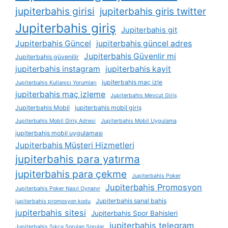
jupiterbahis girisi
jupiterbahis giris twitter
Jupiterbahis giriş
Jupiterbahis git
Jupiterbahis Güncel
jupiterbahis güncel adres
Jupiterbahis Güvenlir mi
Jupiterbahis güvenilir
jupiterbahis instagram
jupiterbahis kayit
jupiterbahis maç izle
Jupiterbahis Kullanıcı Yorumları
jupiterbahis maç izleme
Jupiterbahis Mevcut Giriş
Jupiterbahis Mobil
jupiterbahis mobil giriş
Jupiterbahis Mobil Giriş Adresi
Jupiterbahis Mobil Uygulama
jupiterbahis mobil uygulaması
Jupiterbahis Müşteri Hizmetleri
jupiterbahis para yatırma
jupiterbahis para çekme
Jupiterbahis Poker
Jupiterbahis Promosyon
Jupiterbahis Poker Nasıl Oynanır
Jupiterbahis sanal bahis
jupiterbahis promosyon kodu
jupiterbahis sitesi
Jupiterbahis Spor Bahisleri
jupiterbahis telegram
Jupiterbahis Sıkça Sorulan Sorular