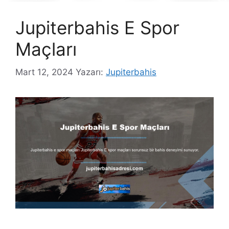
Jupiterbahis E Spor
Maçları
Mart 12, 2024
Yazarı:
Jupiterbahis