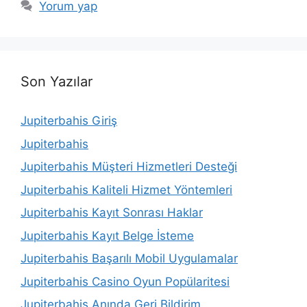
Yorum yap
Son Yazılar
Jupiterbahis Giriş
Jupiterbahis
Jupiterbahis Müşteri Hizmetleri Desteği
Jupiterbahis Kaliteli Hizmet Yöntemleri
Jupiterbahis Kayıt Sonrası Haklar
Jupiterbahis Kayıt Belge İsteme
Jupiterbahis Başarılı Mobil Uygulamalar
Jupiterbahis Casino Oyun Popülaritesi
Jupiterbahis Anında Geri Bildirim