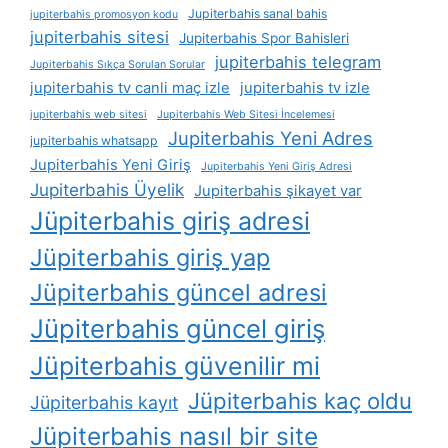
Jupiterbahis sanal bahis
jupiterbahis promosyon kodu
jupiterbahis sitesi
Jupiterbahis Spor Bahisleri
jupiterbahis telegram
Jupiterbahis Sıkça Sorulan Sorular
jupiterbahis tv canli maç izle
jupiterbahis tv izle
jupiterbahis web sitesi
Jupiterbahis Web Sitesi İncelemesi
Jupiterbahis Yeni Adres
jupiterbahis whatsapp
Jupiterbahis Yeni Giriş
Jupiterbahis Yeni Giriş Adresi
Jupiterbahis Üyelik
Jupiterbahis şikayet var
Jüpiterbahis giriş adresi
Jüpiterbahis giriş yap
Jüpiterbahis güncel adresi
Jüpiterbahis güncel giriş
Jüpiterbahis güvenilir mi
Jüpiterbahis kaç oldu
Jüpiterbahis kayıt
Jüpiterbahis nasıl bir site