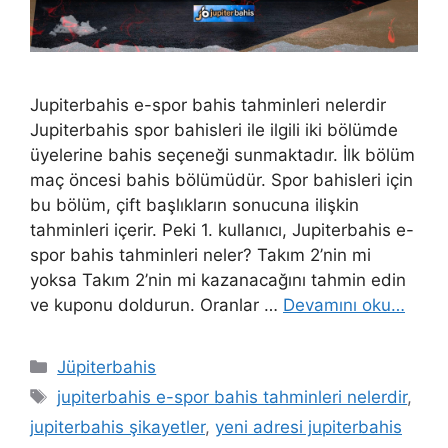
Jupiterbahis e-spor bahis tahminleri nelerdir
Jupiterbahis spor bahisleri ile ilgili iki bölümde
üyelerine bahis seçeneği sunmaktadır. İlk bölüm
maç öncesi bahis bölümüdür. Spor bahisleri için
bu bölüm, çift başlıkların sonucuna ilişkin
tahminleri içerir. Peki 1. kullanıcı, Jupiterbahis e-
spor bahis tahminleri neler? Takım 2’nin mi
yoksa Takım 2’nin mi kazanacağını tahmin edin
ve kuponu doldurun. Oranlar …
Devamını oku…
Kategoriler
Jüpiterbahis
Etiketler
jupiterbahis e-spor bahis tahminleri nelerdir
,
jupiterbahis şikayetler
,
yeni adresi jupiterbahis