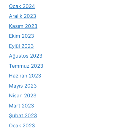
Ocak 2024
Aralık 2023
Kasım 2023
Ekim 2023
Eylül 2023
Ağustos 2023
Temmuz 2023
Haziran 2023
Mayıs 2023
Nisan 2023
Mart 2023
Şubat 2023
Ocak 2023