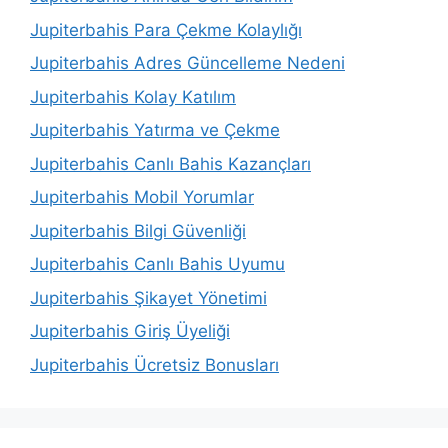
Jupiterbahis Para Çekme Kolaylığı
Jupiterbahis Adres Güncelleme Nedeni
Jupiterbahis Kolay Katılım
Jupiterbahis Yatırma ve Çekme
Jupiterbahis Canlı Bahis Kazançları
Jupiterbahis Mobil Yorumlar
Jupiterbahis Bilgi Güvenliği
Jupiterbahis Canlı Bahis Uyumu
Jupiterbahis Şikayet Yönetimi
Jupiterbahis Giriş Üyeliği
Jupiterbahis Ücretsiz Bonusları