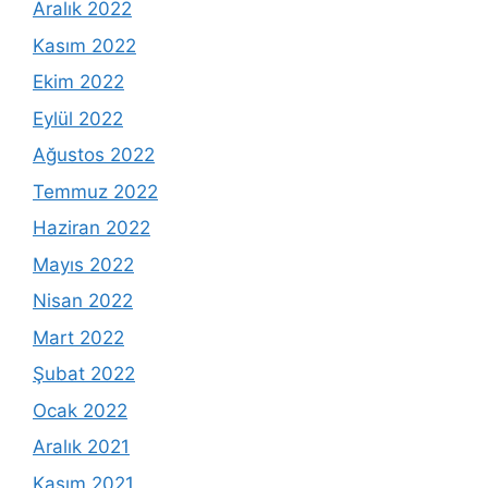
Aralık 2022
Kasım 2022
Ekim 2022
Eylül 2022
Ağustos 2022
Temmuz 2022
Haziran 2022
Mayıs 2022
Nisan 2022
Mart 2022
Şubat 2022
Ocak 2022
Aralık 2021
Kasım 2021