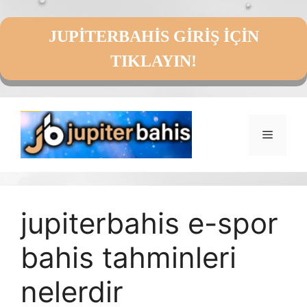
JUPİTERBAHİS GİRİŞ İÇİN
TIKLAYIN!
İçeriğe
atla
Menü
jupiterbahis e-spor
bahis tahminleri
nelerdir