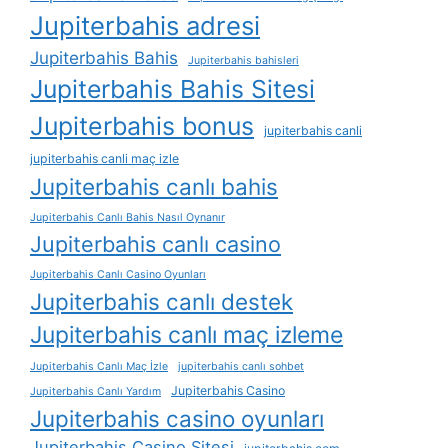
Jupiterbahis adresi
Jupiterbahis Bahis
Jupiterbahis bahisleri
Jupiterbahis Bahis Sitesi
Jupiterbahis bonus
jupiterbahis canli
jupiterbahis canli maç izle
Jupiterbahis canlı bahis
Jupiterbahis Canlı Bahis Nasıl Oynanır
Jupiterbahis canlı casino
Jupiterbahis Canlı Casino Oyunları
Jupiterbahis canlı destek
Jupiterbahis canlı maç izleme
Jupiterbahis Canlı Maç İzle
jupiterbahis canlı sohbet
Jupiterbahis Casino
Jupiterbahis Canlı Yardım
Jupiterbahis casino oyunları
Jupiterbahis Casino Sitesi