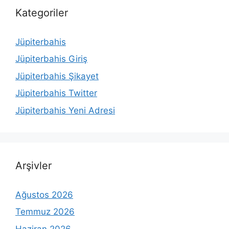
Kategoriler
Jüpiterbahis
Jüpiterbahis Giriş
Jüpiterbahis Şikayet
Jüpiterbahis Twitter
Jüpiterbahis Yeni Adresi
Arşivler
Ağustos 2026
Temmuz 2026
Haziran 2026