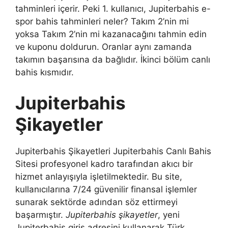
tahminleri içerir. Peki 1. kullanıcı, Jupiterbahis e-
spor bahis tahminleri neler? Takım 2’nin mi
yoksa Takım 2’nin mi kazanacağını tahmin edin
ve kuponu doldurun. Oranlar aynı zamanda
takımın başarısına da bağlıdır. İkinci bölüm canlı
bahis kısmıdır.
Jupiterbahis
Şikayetler
Jupiterbahis Şikayetleri Jupiterbahis Canlı Bahis
Sitesi profesyonel kadro tarafından akıcı bir
hizmet anlayışıyla işletilmektedir. Bu site,
kullanıcılarına 7/24 güvenilir finansal işlemler
sunarak sektörde adından söz ettirmeyi
başarmıştır.
Jupiterbahis şikayetler
, yeni
Jupiterbahis giriş adresini kullanarak Türk