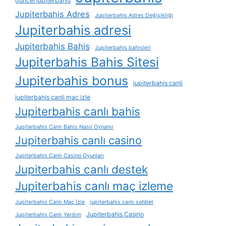
güncel jupiterbahis
Jupiterbahis Adres
Jupiterbahis Adres Değişikliği
Jupiterbahis adresi
Jupiterbahis Bahis
Jupiterbahis bahisleri
Jupiterbahis Bahis Sitesi
Jupiterbahis bonus
jupiterbahis canli
jupiterbahis canli maç izle
Jupiterbahis canlı bahis
Jupiterbahis Canlı Bahis Nasıl Oynanır
Jupiterbahis canlı casino
Jupiterbahis Canlı Casino Oyunları
Jupiterbahis canlı destek
Jupiterbahis canlı maç izleme
Jupiterbahis Canlı Maç İzle
jupiterbahis canlı sohbet
Jupiterbahis Casino
Jupiterbahis Canlı Yardım