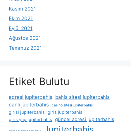
Kasım 2021
Ekim 2021
Eylül 2021
Ağustos 2021
Temmuz 2021
Etiket Bulutu
adresi jupiterbahis
bahis sitesi jupiterbahis
canli jupiterbahis
casino sitesi jupiterbahis
girisi jupiterbahis
giris jupiterbahis
güncel adresi jupiterbahis
giris yap jupiterbahis
Jupiterbahis