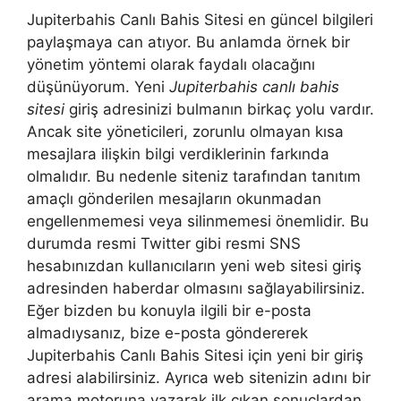
Jupiterbahis Canlı Bahis Sitesi en güncel bilgileri
paylaşmaya can atıyor. Bu anlamda örnek bir
yönetim yöntemi olarak faydalı olacağını
düşünüyorum. Yeni
Jupiterbahis canlı bahis
sitesi
giriş adresinizi bulmanın birkaç yolu vardır.
Ancak site yöneticileri, zorunlu olmayan kısa
mesajlara ilişkin bilgi verdiklerinin farkında
olmalıdır. Bu nedenle siteniz tarafından tanıtım
amaçlı gönderilen mesajların okunmadan
engellenmemesi veya silinmemesi önemlidir. Bu
durumda resmi Twitter gibi resmi SNS
hesabınızdan kullanıcıların yeni web sitesi giriş
adresinden haberdar olmasını sağlayabilirsiniz.
Eğer bizden bu konuyla ilgili bir e-posta
almadıysanız, bize e-posta göndererek
Jupiterbahis Canlı Bahis Sitesi için yeni bir giriş
adresi alabilirsiniz. Ayrıca web sitenizin adını bir
arama motoruna yazarak ilk çıkan sonuçlardan