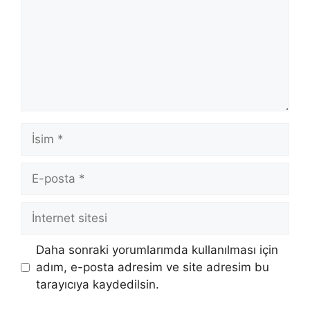
İsim
E-
posta
İnternet
sitesi
Daha sonraki yorumlarımda kullanılması için
adım, e-posta adresim ve site adresim bu
tarayıcıya kaydedilsin.