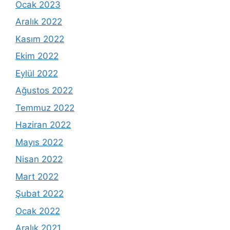
Ocak 2023
Aralık 2022
Kasım 2022
Ekim 2022
Eylül 2022
Ağustos 2022
Temmuz 2022
Haziran 2022
Mayıs 2022
Nisan 2022
Mart 2022
Şubat 2022
Ocak 2022
Aralık 2021