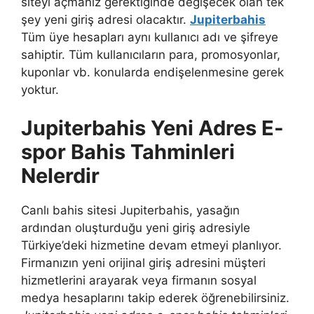
siteyi açmanız gerektiğinde değişecek olan tek
şey yeni giriş adresi olacaktır.
Jupiterbahis
Tüm üye hesapları aynı kullanıcı adı ve şifreye
sahiptir. Tüm kullanıcıların para, promosyonlar,
kuponlar vb. konularda endişelenmesine gerek
yoktur.
Jupiterbahis Yeni Adres E-
spor Bahis Tahminleri
Nelerdir
Canlı bahis sitesi Jupiterbahis, yasağın
ardından oluşturduğu yeni giriş adresiyle
Türkiye’deki hizmetine devam etmeyi planlıyor.
Firmanızın yeni orijinal giriş adresini müşteri
hizmetlerini arayarak veya firmanın sosyal
medya hesaplarını takip ederek öğrenebilirsiniz.