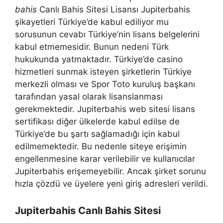
bahis
Canlı Bahis Sitesi Lisansı Jupiterbahis
şikayetleri Türkiye’de kabul ediliyor mu
sorusunun cevabı Türkiye’nin lisans belgelerini
kabul etmemesidir. Bunun nedeni Türk
hukukunda yatmaktadır. Türkiye’de casino
hizmetleri sunmak isteyen şirketlerin Türkiye
merkezli olması ve Spor Toto kuruluş başkanı
tarafından yasal olarak lisanslanması
gerekmektedir. Jupiterbahis web sitesi lisans
sertifikası diğer ülkelerde kabul edilse de
Türkiye’de bu şartı sağlamadığı için kabul
edilmemektedir. Bu nedenle siteye erişimin
engellenmesine karar verilebilir ve kullanıcılar
Jupiterbahis erişemeyebilir. Ancak şirket sorunu
hızla çözdü ve üyelere yeni giriş adresleri verildi.
Jupiterbahis Canlı Bahis Sitesi