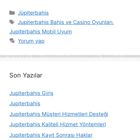
Kategoriler
Jüpiterbahis
Etiketler
Jupiterbahis Bahis ve Casino Oyunları
,
Jupiterbahis Mobil Uyum
Yorum yap
Son Yazılar
Jupiterbahis Giriş
Jupiterbahis
Jupiterbahis Müşteri Hizmetleri Desteği
Jupiterbahis Kaliteli Hizmet Yöntemleri
Jupiterbahis Kayıt Sonrası Haklar