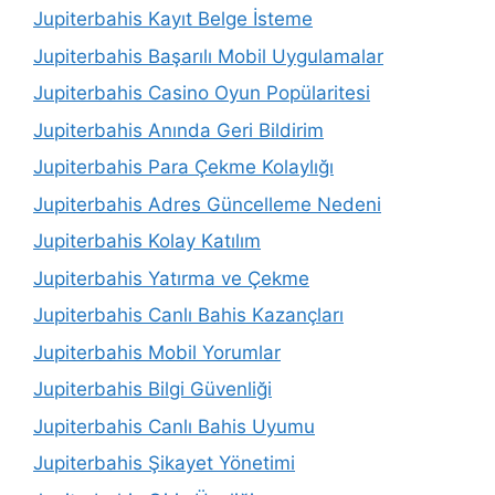
Jupiterbahis Kayıt Belge İsteme
Jupiterbahis Başarılı Mobil Uygulamalar
Jupiterbahis Casino Oyun Popülaritesi
Jupiterbahis Anında Geri Bildirim
Jupiterbahis Para Çekme Kolaylığı
Jupiterbahis Adres Güncelleme Nedeni
Jupiterbahis Kolay Katılım
Jupiterbahis Yatırma ve Çekme
Jupiterbahis Canlı Bahis Kazançları
Jupiterbahis Mobil Yorumlar
Jupiterbahis Bilgi Güvenliği
Jupiterbahis Canlı Bahis Uyumu
Jupiterbahis Şikayet Yönetimi