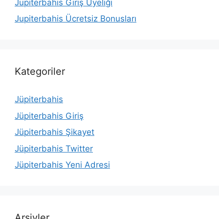
Jupiterbahis Giriş Üyeliği
Jupiterbahis Ücretsiz Bonusları
Kategoriler
Jüpiterbahis
Jüpiterbahis Giriş
Jüpiterbahis Şikayet
Jüpiterbahis Twitter
Jüpiterbahis Yeni Adresi
Arşivler