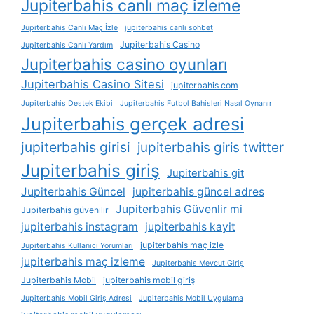
Jupiterbahis canlı maç izleme
Jupiterbahis Canlı Maç İzle
jupiterbahis canlı sohbet
Jupiterbahis Casino
Jupiterbahis Canlı Yardım
Jupiterbahis casino oyunları
Jupiterbahis Casino Sitesi
jupiterbahis com
Jupiterbahis Destek Ekibi
Jupiterbahis Futbol Bahisleri Nasıl Oynanır
Jupiterbahis gerçek adresi
jupiterbahis girisi
jupiterbahis giris twitter
Jupiterbahis giriş
Jupiterbahis git
Jupiterbahis Güncel
jupiterbahis güncel adres
Jupiterbahis Güvenlir mi
Jupiterbahis güvenilir
jupiterbahis instagram
jupiterbahis kayit
jupiterbahis maç izle
Jupiterbahis Kullanıcı Yorumları
jupiterbahis maç izleme
Jupiterbahis Mevcut Giriş
Jupiterbahis Mobil
jupiterbahis mobil giriş
Jupiterbahis Mobil Giriş Adresi
Jupiterbahis Mobil Uygulama