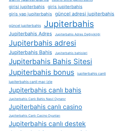
girisi jupiterbahis
giris jupiterbahis
güncel adresi jupiterbahis
giris yap jupiterbahis
Jupiterbahis
güncel jupiterbahis
Jupiterbahis Adres
Jupiterbahis Adres Değişikliği
Jupiterbahis adresi
Jupiterbahis Bahis
Jupiterbahis bahisleri
Jupiterbahis Bahis Sitesi
Jupiterbahis bonus
jupiterbahis canli
jupiterbahis canli maç izle
Jupiterbahis canlı bahis
Jupiterbahis Canlı Bahis Nasıl Oynanır
Jupiterbahis canlı casino
Jupiterbahis Canlı Casino Oyunları
Jupiterbahis canlı destek