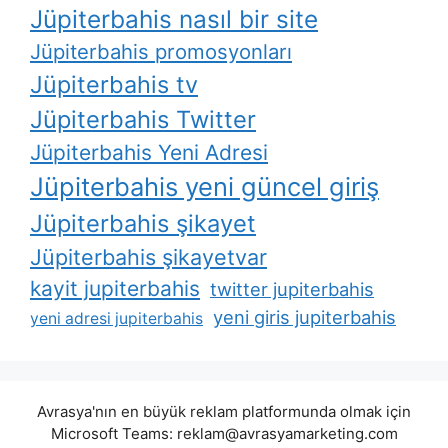
Jüpiterbahis nasıl bir site
Jüpiterbahis promosyonları
Jüpiterbahis tv
Jüpiterbahis Twitter
Jüpiterbahis Yeni Adresi
Jüpiterbahis yeni güncel giriş
Jüpiterbahis şikayet
Jüpiterbahis şikayetvar
kayit jupiterbahis
twitter jupiterbahis
yeni giris jupiterbahis
yeni adresi jupiterbahis
Avrasya'nın en büyük reklam platformunda olmak için
Microsoft Teams:
reklam@avrasyamarketing.com