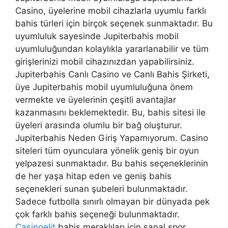
Casino, üyelerine mobil cihazlarla uyumlu farklı
bahis türleri için birçok seçenek sunmaktadır. Bu
uyumluluk sayesinde Jupiterbahis mobil
uyumluluğundan kolaylıkla yararlanabilir ve tüm
girişlerinizi mobil cihazınızdan yapabilirsiniz.
Jupiterbahis Canlı Casino ve Canlı Bahis Şirketi,
üye Jupiterbahis mobil uyumluluğuna önem
vermekte ve üyelerinin çeşitli avantajlar
kazanmasını beklemektedir. Bu, bahis sitesi ile
üyeleri arasında olumlu bir bağ oluşturur.
Jupiterbahis Neden Giriş Yapamıyorum. Casino
siteleri tüm oyunculara yönelik geniş bir oyun
yelpazesi sunmaktadır. Bu bahis seçeneklerinin
de her yaşa hitap eden ve geniş bahis
seçenekleri sunan şubeleri bulunmaktadır.
Sadece futbolla sınırlı olmayan bir dünyada pek
çok farklı bahis seçeneği bulunmaktadır.
Casinoelit
bahis meraklıları için sanal spor