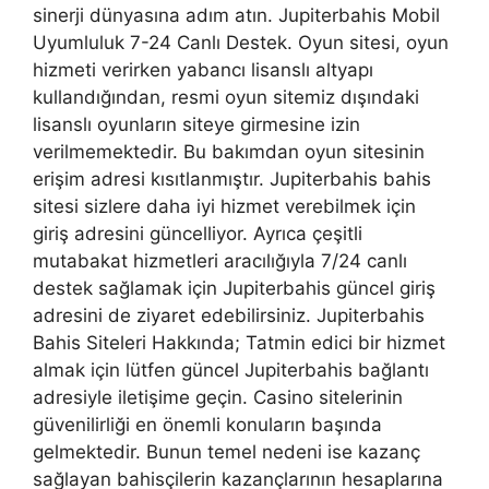
sinerji dünyasına adım atın. Jupiterbahis Mobil
Uyumluluk 7-24 Canlı Destek. Oyun sitesi, oyun
hizmeti verirken yabancı lisanslı altyapı
kullandığından, resmi oyun sitemiz dışındaki
lisanslı oyunların siteye girmesine izin
verilmemektedir. Bu bakımdan oyun sitesinin
erişim adresi kısıtlanmıştır. Jupiterbahis bahis
sitesi sizlere daha iyi hizmet verebilmek için
giriş adresini güncelliyor. Ayrıca çeşitli
mutabakat hizmetleri aracılığıyla 7/24 canlı
destek sağlamak için Jupiterbahis güncel giriş
adresini de ziyaret edebilirsiniz. Jupiterbahis
Bahis Siteleri Hakkında; Tatmin edici bir hizmet
almak için lütfen güncel Jupiterbahis bağlantı
adresiyle iletişime geçin. Casino sitelerinin
güvenilirliği en önemli konuların başında
gelmektedir. Bunun temel nedeni ise kazanç
sağlayan bahisçilerin kazançlarının hesaplarına