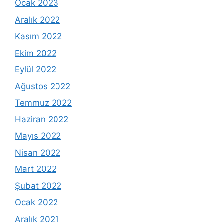
Ocak 2023
Aralık 2022
Kasım 2022
Ekim 2022
Eylül 2022
Ağustos 2022
Temmuz 2022
Haziran 2022
Mayıs 2022
Nisan 2022
Mart 2022
Şubat 2022
Ocak 2022
Aralık 2021