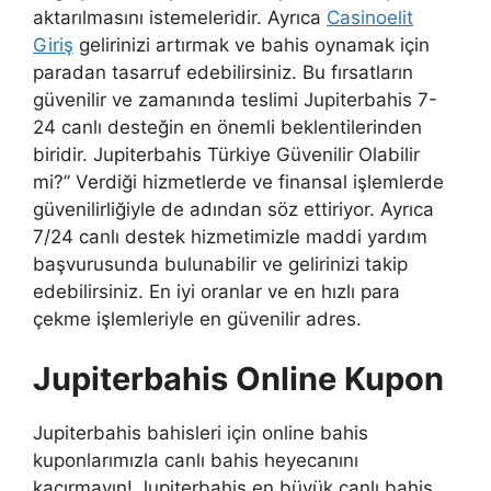
aktarılmasını istemeleridir. Ayrıca
Casinoelit
Giriş
gelirinizi artırmak ve bahis oynamak için
paradan tasarruf edebilirsiniz. Bu fırsatların
güvenilir ve zamanında teslimi Jupiterbahis 7-
24 canlı desteğin en önemli beklentilerinden
biridir. Jupiterbahis Türkiye Güvenilir Olabilir
mi?” Verdiği hizmetlerde ve finansal işlemlerde
güvenilirliğiyle de adından söz ettiriyor. Ayrıca
7/24 canlı destek hizmetimizle maddi yardım
başvurusunda bulunabilir ve gelirinizi takip
edebilirsiniz. En iyi oranlar ve en hızlı para
çekme işlemleriyle en güvenilir adres.
Jupiterbahis Online Kupon
Jupiterbahis bahisleri için online bahis
kuponlarımızla canlı bahis heyecanını
kaçırmayın! Jupiterbahis en büyük canlı bahis