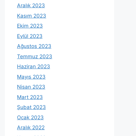
Aralık 2023
Kasım 2023
Ekim 2023
Eylül 2023
Ağustos 2023
Temmuz 2023
Haziran 2023
Mayıs 2023
Nisan 2023
Mart 2023
Şubat 2023
Ocak 2023
Aralık 2022