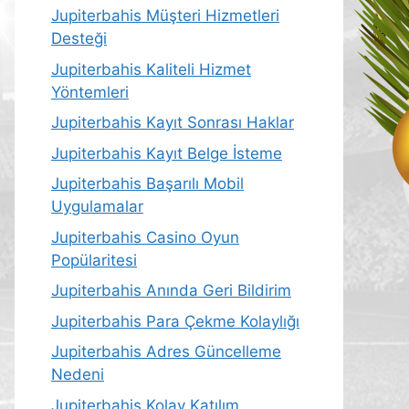
Jupiterbahis Müşteri Hizmetleri
Desteği
Jupiterbahis Kaliteli Hizmet
Yöntemleri
Jupiterbahis Kayıt Sonrası Haklar
Jupiterbahis Kayıt Belge İsteme
Jupiterbahis Başarılı Mobil
Uygulamalar
Jupiterbahis Casino Oyun
Popülaritesi
Jupiterbahis Anında Geri Bildirim
Jupiterbahis Para Çekme Kolaylığı
Jupiterbahis Adres Güncelleme
Nedeni
Jupiterbahis Kolay Katılım