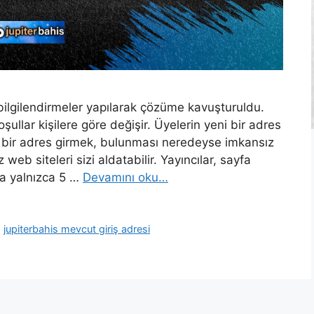
bilgilendirmeler yapılarak çözüme kavuşturuldu.
oşullar kişilere göre değişir. Üyelerin yeni bir adres
i bir adres girmek, bulunması neredeyse imkansız
eb siteleri sizi aldatabilir. Yayıncılar, sayfa
da yalnızca 5 …
Devamını oku…
,
jupiterbahis mevcut giriş adresi