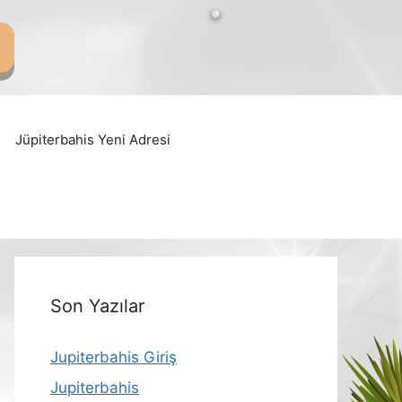
Jüpiterbahis Yeni Adresi
Son Yazılar
Jupiterbahis Giriş
Jupiterbahis