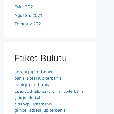
Eylül 2021
Ağustos 2021
Temmuz 2021
Etiket Bulutu
adresi jupiterbahis
bahis sitesi jupiterbahis
canli jupiterbahis
girisi jupiterbahis
casino sitesi jupiterbahis
giris jupiterbahis
giris yap jupiterbahis
güncel adresi jupiterbahis