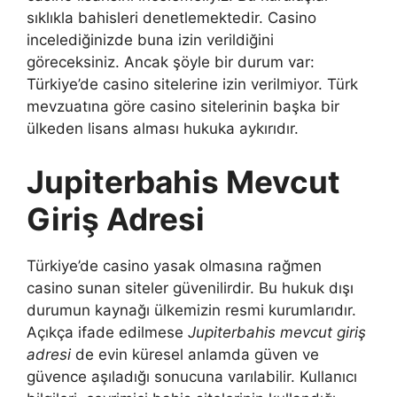
sıklıkla bahisleri denetlemektedir. Casino
incelediğinizde buna izin verildiğini
göreceksiniz. Ancak şöyle bir durum var:
Türkiye’de casino sitelerine izin verilmiyor. Türk
mevzuatına göre casino sitelerinin başka bir
ülkeden lisans alması hukuka aykırıdır.
Jupiterbahis Mevcut
Giriş Adresi
Türkiye’de casino yasak olmasına rağmen
casino sunan siteler güvenilirdir. Bu hukuk dışı
durumun kaynağı ülkemizin resmi kurumlarıdır.
Açıkça ifade edilmese
Jupiterbahis mevcut giriş
adresi
de evin küresel anlamda güven ve
güvence aşıladığı sonucuna varılabilir. Kullanıcı