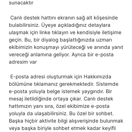
sunacaktır
Canlı destek hattını ekranın sağ alt köşesinde
bulabilirsiniz. Üyeye açıkladığınız detaylara
ulaşmak için linke tıklayın ve kendisiyle iletişime
geçin. Bu, bir diyalog başlattığınızda uzman
ekibimizin konuşmayı yürüteceği ve anında yanıt
vereceği anlamına geliyor. Ayrıca bir e-posta
adresim var
E-posta adresi oluşturmak için Hakkımızda
bölümüne tıklamanız gerekmektedir. Sistemde
e-posta yoluyla belge istemek yaygındır. Bir
mesaj iletildiğinde ortaya çıkar. Canlı destek
hattımızın yanı sıra, özel ekibimize e-posta
yoluyla da ulaşabilirsiniz. Bu özel bir sohbet.
Başka hiçbir aktivite bilgi alışverişinde bulunmak
veya başka biriyle sohbet etmek kadar keyifli