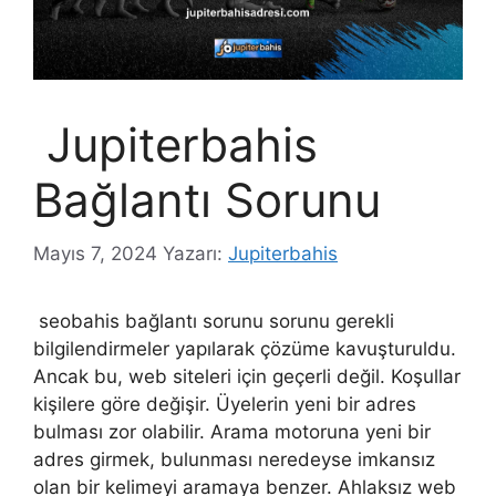
Jupiterbahis
Bağlantı Sorunu
Mayıs 7, 2024
Yazarı:
Jupiterbahis
seobahis bağlantı sorunu sorunu gerekli
bilgilendirmeler yapılarak çözüme kavuşturuldu.
Ancak bu, web siteleri için geçerli değil. Koşullar
kişilere göre değişir. Üyelerin yeni bir adres
bulması zor olabilir. Arama motoruna yeni bir
adres girmek, bulunması neredeyse imkansız
olan bir kelimeyi aramaya benzer. Ahlaksız web