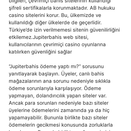
bilgileri, çevrimiçi bahis sitelerinin kullandığı
şifreli sertifikalarla korunmaktadır. AB hukuku
casino sitelerini korur. Bu, ülkemizde ve
kullanıldığı diğer ülkelerde de geçerlidir.
Türkiye’de izin verilmemesi sitenin güvenilirliğini
etkilemez.Jupiterbahis web sitesi,
kullanıcılarının çevrimiçi casino oyunlarına
katılırken güvenliğini sağlar
“Jupiterbahis ödeme yaptı mı?” sorusunu
yanıtlayarak başlayın. Üyeler, canlı bahis
mağazalarının ana sorunu nedeniyle sıklıkla
ödeme sorunlarıyla karşılaşıyor. Ödeme
yapmayan, dolandırıcılık yapan siteler var.
Ancak para sorunları nedeniyle bazı siteler
üyelerine ödemelerini zamanında ya da hiç
yapamayabilir. Bununla birlikte bazı siteler
ödemelerin gecikmesi konusunda zorluklarla