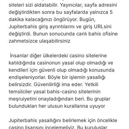
siteleri sizi aldatabilir. Yayıncılar, sayfa adresini
değiştirdikten sonra bu sayfalarda yalnızca 5
dakika kalacağınızı öngörüyor. Bugün,
Jupiterbahis giriş ayrıntılarını ve giriş URLsini
değiştirdi. Bunun sonucunda canlı bahis ofisine
zahmetsizce ulaşabilirsiniz
İnsanlar diğer ülkelerdeki casino sitelerine
katıldığında casinonun yasal olup olmadığı ve
kendileri için güvenli olup olmadığı konusunda
endişeleniyorlar. Böyle bir işlemin yasallığı
belirsizdir. Güvenilirliği ima eder. Yetkili
temsilciler yasal bahis-casino sitelerinin
meşruiyetini onayladığından beri. Bu gruplar
bulundukları her ulusun kurallarına uyuyor
Jupiterbahis yasallığını belirlemek için öncelikle
casino lisansını incelemeliyiz. Bu kuruluşlar