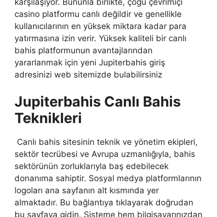
karşılaşıyor. Bununla birlikte, çoğu çevrimiçi
casino platformu canlı değildir ve genellikle
kullanıcılarının en yüksek miktara kadar para
yatırmasına izin verir. Yüksek kaliteli bir canlı
bahis platformunun avantajlarından
yararlanmak için yeni Jupiterbahis giriş
adresinizi web sitemizde bulabilirsiniz
Jupiterbahis Canlı Bahis
Teknikleri
Canlı bahis sitesinin teknik ve yönetim ekipleri,
sektör tecrübesi ve Avrupa uzmanlığıyla, bahis
sektörünün zorluklarıyla baş edebilecek
donanıma sahiptir. Sosyal medya platformlarının
logoları ana sayfanın alt kısmında yer
almaktadır. Bu bağlantıya tıklayarak doğrudan
bu sayfaya gidin. Sisteme hem bilgisayarınızdan