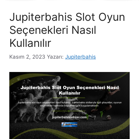
Jupiterbahis Slot Oyun
Seçenekleri Nasıl
Kullanılır
Kasım 2, 2023
Yazarı:
Jupiterbahis