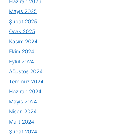
Haziran 2026
Mayıs 2025
Şubat 2025
Ocak 2025
Kasım 2024
Ekim 2024
Eylül 2024
Ağustos 2024
Temmuz 2024
Haziran 2024
Mayıs 2024
Nisan 2024
Mart 2024
Şubat 2024