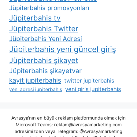
Jüpiterbahis promosyonları
Jüpiterbahis tv
Jüpiterbahis Twitter
Jüpiterbahis Yeni Adresi
Jüpiterbahis yeni güncel giriş
Jüpiterbahis şikayet
Jüpiterbahis şikayetvar
kayit jupiterbahis
twitter jupiterbahis
yeni giris jupiterbahis
yeni adresi jupiterbahis
Avrasya'nın en büyük reklam platformunda olmak için
Microsoft Teams:
reklam@avrasyamarketing.com
adresimizden veya Telegram: @Avrasyamarketing