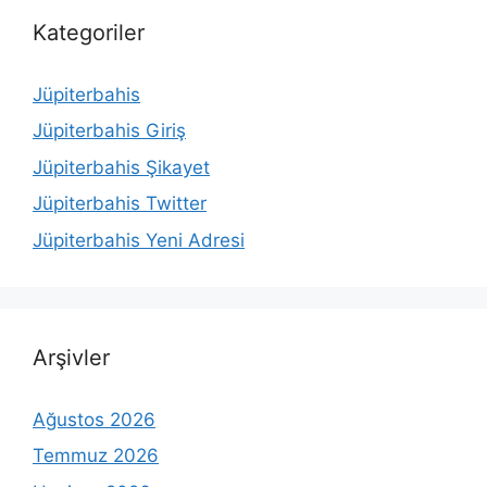
Kategoriler
Jüpiterbahis
Jüpiterbahis Giriş
Jüpiterbahis Şikayet
Jüpiterbahis Twitter
Jüpiterbahis Yeni Adresi
Arşivler
Ağustos 2026
Temmuz 2026