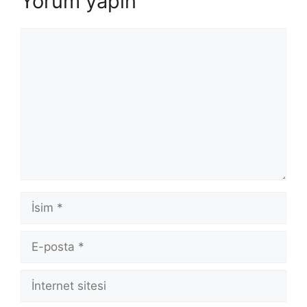
Yorum yapın
Yorum
İsim
E-
posta
İnternet
sitesi