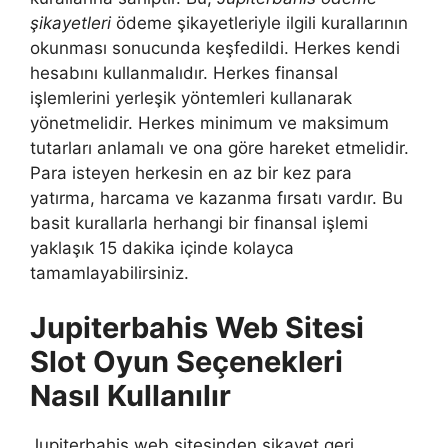
şikayetleri
ödeme şikayetleriyle ilgili kurallarının
okunması sonucunda keşfedildi. Herkes kendi
hesabını kullanmalıdır. Herkes finansal
işlemlerini yerleşik yöntemleri kullanarak
yönetmelidir. Herkes minimum ve maksimum
tutarları anlamalı ve ona göre hareket etmelidir.
Para isteyen herkesin en az bir kez para
yatırma, harcama ve kazanma fırsatı vardır. Bu
basit kurallarla herhangi bir finansal işlemi
yaklaşık 15 dakika içinde kolayca
tamamlayabilirsiniz.
Jupiterbahis Web Sitesi
Slot Oyun Seçenekleri
Nasıl Kullanılır
Jupiterbahis web sitesinden şikayet geri