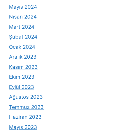
Mayıs 2024
Nisan 2024
Mart 2024
Şubat 2024
Ocak 2024
Aralık 2023
Kasım 2023
Ekim 2023
Eylül 2023
Ağustos 2023
Temmuz 2023
Haziran 2023
Mayıs 2023