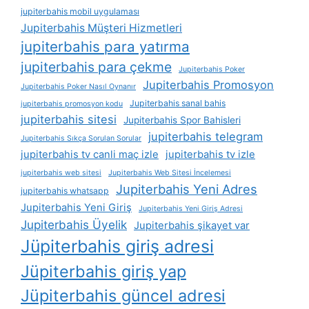
jupiterbahis mobil uygulaması
Jupiterbahis Müşteri Hizmetleri
jupiterbahis para yatırma
jupiterbahis para çekme
Jupiterbahis Poker
Jupiterbahis Promosyon
Jupiterbahis Poker Nasıl Oynanır
Jupiterbahis sanal bahis
jupiterbahis promosyon kodu
jupiterbahis sitesi
Jupiterbahis Spor Bahisleri
jupiterbahis telegram
Jupiterbahis Sıkça Sorulan Sorular
jupiterbahis tv canli maç izle
jupiterbahis tv izle
jupiterbahis web sitesi
Jupiterbahis Web Sitesi İncelemesi
Jupiterbahis Yeni Adres
jupiterbahis whatsapp
Jupiterbahis Yeni Giriş
Jupiterbahis Yeni Giriş Adresi
Jupiterbahis Üyelik
Jupiterbahis şikayet var
Jüpiterbahis giriş adresi
Jüpiterbahis giriş yap
Jüpiterbahis güncel adresi