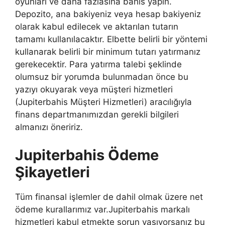
oyunları ve daha fazlasına bahis yapın.
Depozito, ana bakiyeniz veya hesap bakiyeniz
olarak kabul edilecek ve aktarılan tutarın
tamamı kullanılacaktır. Elbette belirli bir yöntemi
kullanarak belirli bir minimum tutarı yatırmanız
gerekecektir. Para yatırma talebi şeklinde
olumsuz bir yorumda bulunmadan önce bu
yazıyı okuyarak veya müşteri hizmetleri
(Jupiterbahis Müşteri Hizmetleri) aracılığıyla
finans departmanımızdan gerekli bilgileri
almanızı öneririz.
Jupiterbahis Ödeme
Şikayetleri
Tüm finansal işlemler de dahil olmak üzere net
ödeme kurallarımız var.Jupiterbahis markalı
hizmetleri kabul etmekte sorun yaşıyorsanız bu