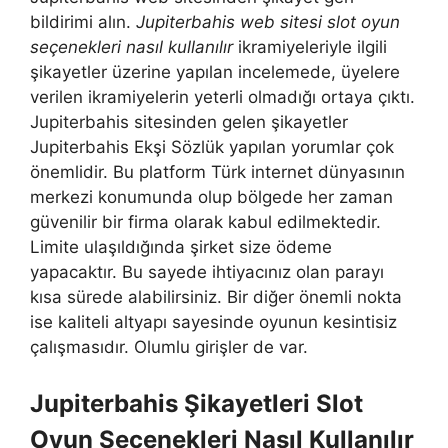
bildirimi alın.
Jupiterbahis web sitesi slot oyun
seçenekleri nasıl kullanılır
ikramiyeleriyle ilgili
şikayetler üzerine yapılan incelemede, üyelere
verilen ikramiyelerin yeterli olmadığı ortaya çıktı.
Jupiterbahis sitesinden gelen şikayetler
Jupiterbahis Ekşi Sözlük yapılan yorumlar çok
önemlidir. Bu platform Türk internet dünyasının
merkezi konumunda olup bölgede her zaman
güvenilir bir firma olarak kabul edilmektedir.
Limite ulaşıldığında şirket size ödeme
yapacaktır. Bu sayede ihtiyacınız olan parayı
kısa sürede alabilirsiniz. Bir diğer önemli nokta
ise kaliteli altyapı sayesinde oyunun kesintisiz
çalışmasıdır. Olumlu girişler de var.
Jupiterbahis Şikayetleri Slot
Oyun Seçenekleri Nasıl Kullanılır