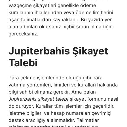
vazgeçme şikayetleri genellikle ödeme
kurallarının ihlallerinden veya ödeme limitlerini
aşan talimatlardan kaynaklanır. Bu yazıda yer
alan adımları okursanız hiçbir sorun olmadığını
göreceksiniz.
Jupiterbahis Şikayet
Talebi
Para çekme işlemlerinde olduğu gibi para
yatırma yöntemleri, limitleri ve kuralları hakkında
bilgi sahibi olmanız gerekir. Ama bakın
Jupiterbahis şikayet talebi
şikayet formunu nasıl
dolduruyor. Kurallar tüm işlemler için geçerlidir.
İşletme bilgileri ve hesap numaraları çevrimiçi
destek aracılığıyla alınmalıdır. Talimatlar