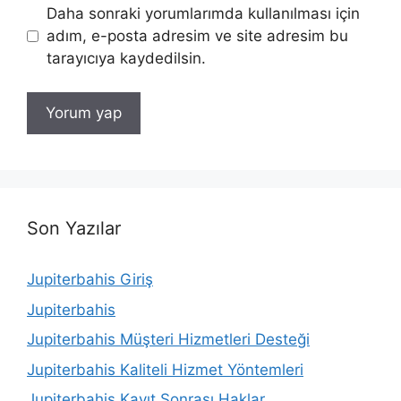
Daha sonraki yorumlarımda kullanılması için
adım, e-posta adresim ve site adresim bu
tarayıcıya kaydedilsin.
Son Yazılar
Jupiterbahis Giriş
Jupiterbahis
Jupiterbahis Müşteri Hizmetleri Desteği
Jupiterbahis Kaliteli Hizmet Yöntemleri
Jupiterbahis Kayıt Sonrası Haklar