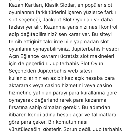
Kazan Kartları, Klasik Slotlar, en popüler slot
oyunlarının farklı türlerini içeren yüzlerce farklı
slot seçeneği, Jackpot Slot Oyunları ve daha
fazlası yer alır. Kazanma şansınızı nasıl kontrol
edip dağıtabilirsiniz? sen karar ver. Bu siteyi
tercih ettiğiniz takdirde hile yapmadan slot
oyunlarını oynayabilirsiniz. Jupiterbahis Hesabı
Açın Eğlence kavramı ücretsiz slot makineleri
için de geçerlidir. Jupiterbahis Slot Oyun
Seçenekleri Jupiterbahis web sitesi
kullanıcılarının en az bir kez açık hesaba para
aktararak veya casino hizmetini veya casino
hizmetine yatırılan parayı para kurallarına göre
oynayarak değerlendirerek para kazanma
fırsatına sahip olmaları gerekir. Bu adımdan
itibaren kendi adına hesap açar ve talimatlara
göre para çeker. Bir komutun nasıl
yürütüleceğini gösterir. Sorun değil. Jupiterbahis