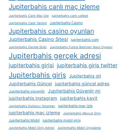
Jupiterbahis canlı maç izleme
Jupiterbahis Canlı Maç İzle
jupiterbahis canlı sohbet
Jupiterbahis Casino
Jupiterbahis Canlı Yardım
Jupiterbahis casino oyunları
Jupiterbahis Casino Sitesi
jupiterbahis com
Jupiterbahis Destek Ekibi
Jupiterbahis Futbol Bahisleri Nasıl Oynanır
Jupiterbahis gerçek adresi
jupiterbahis girisi
jupiterbahis giris twitter
Jupiterbahis giriş
Jupiterbahis git
Jupiterbahis Güncel
jupiterbahis güncel adres
Jupiterbahis Güvenlir mi
Jupiterbahis güvenilir
jupiterbahis instagram
jupiterbahis kayit
jupiterbahis maç izle
Jupiterbahis Kullanıcı Yorumları
jupiterbahis maç izleme
Jupiterbahis Mevcut Giriş
Jupiterbahis Mobil
jupiterbahis mobil giriş
Jupiterbahis Mobil Giriş Adresi
Jupiterbahis Mobil Uygulama