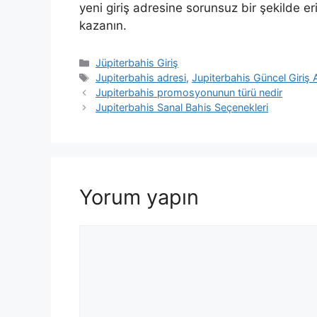
yeni giriş adresine sorunsuz bir şekilde eri
kazanın.
Kategoriler
Jüpiterbahis Giriş
Etiketler
Jupiterbahis adresi
,
Jupiterbahis Güncel Giriş 
Yazı
Jupiterbahis promosyonunun türü nedir
dolaşımı
Jupiterbahis Sanal Bahis Seçenekleri
Yorum yapın
Yorum