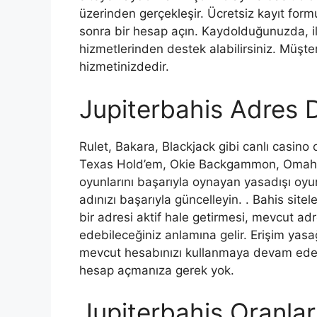
üzerinden gerçekleşir. Ücretsiz kayıt form
sonra bir hesap açın. Kaydolduğunuzda, il
hizmetlerinden destek alabilirsiniz. Müşter
hizmetinizdedir.
Jupiterbahis Adres D
Rulet, Bakara, Blackjack gibi canlı casino
Texas Hold’em, Okie Backgammon, Omaha 
oyunlarını başarıyla oynayan yasadışı oyun
adınızı başarıyla güncelleyin. . Bahis site
bir adresi aktif hale getirmesi, mevcut a
edebileceğiniz anlamına gelir. Erişim yas
mevcut hesabınızı kullanmaya devam edebili
hesap açmanıza gerek yok.
Jupiterbahis Oranlar