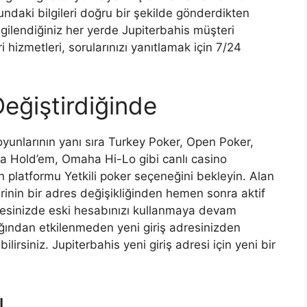
undaki bilgileri doğru bir şekilde gönderdikten
gilendiğiniz her yerde Jupiterbahis müşteri
i hizmetleri, sorularınızı yanıtlamak için 7/24
eğiştirdiğinde
 oyunlarının yanı sıra Turkey Poker, Open Poker,
Hold’em, Omaha Hi-Lo gibi canlı casino
 platformu Yetkili poker seçeneğini bekleyin. Alan
lerinin bir adres değişikliğinden hemen sonra aktif
dresinizde eski hesabınızı kullanmaya devam
ağından etkilenmeden yeni giriş adresinizden
rsiniz. Jupiterbahis yeni giriş adresi için yeni bir
ı