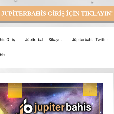
JUPİTERBAHİS GİRİŞ İÇİN TIKLAYIN!
his Giriş
Jüpiterbahis Şikayet
Jüpiterbahis Twitter
his