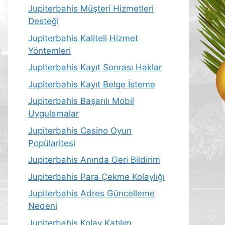
Jupiterbahis Müşteri Hizmetleri
Desteği
Jupiterbahis Kaliteli Hizmet
Yöntemleri
Jupiterbahis Kayıt Sonrası Haklar
Jupiterbahis Kayıt Belge İsteme
Jupiterbahis Başarılı Mobil
Uygulamalar
Jupiterbahis Casino Oyun
Popülaritesi
Jupiterbahis Anında Geri Bildirim
Jupiterbahis Para Çekme Kolaylığı
Jupiterbahis Adres Güncelleme
Nedeni
Jupiterbahis Kolay Katılım