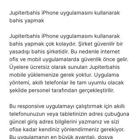
Jupiterbahis iPhone uygulamasını kullanarak
bahis yapmak
Jupiterbahis iPhone uygulamasını kullanarak
bahis yapmak çok kolaydır. Şirket güvenilir bir
yasadışı bahis şirketidir. Bu nedenle internet
ofis ve mobil uygulamalarda güvenlik önce gelir.
Üyelere ücretsiz olarak sunulan Jupiterbahis
mobile yüklemenize gerek yoktur. Uygulama
yöntemi, akıllı telefonlar ile tam uyumlu olacak
şekilde personel tarafından gerçekleştirilir.
Bu responsive uygulamayı çalıştırmak için akıllı
telefonunuzun veya tabletinizin adres çubuğuna
güncel giriş adres bilgilerini yazmanız ve sizi
ofise kadar kendiniz yönlendirmeniz gerekiyor.
Bu uygulamanın en büyük avantajı, dosya