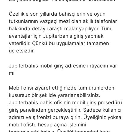
Özellikle son yıllarda bahisçilerin ve oyun
tutkunlarının vazgeçilmezi olan akıllı telefonlar
hakkında detaylı araştırmalar yapılıyor. Tüm
avantajlar için Jupiterbahis giriş yapmak
yeterlidir. Çünkü bu uygulamalar tamamen
ücretsizdir.
Jupiterbahis mobil giriş adresine ihtiyacım var
mı
Mobil ofisi ziyaret ettiğinizde tüm ürünlerden
kusursuz bir şekilde yararlanabilirsiniz.
Jupiterbahis bahis ofisinin mobil giriş prosedürü
giriş panelinden gerçekleştirilir. Sadece kullanıcı
adınızı ve şifrenizi buraya girin. Üyeliğiniz yoksa
mobil ofiste hesap açma işlemini