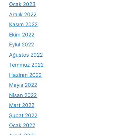
Ocak 2023
Aralık 2022
Kasım 2022
Ekim 2022
Eylül 2022
Ağustos 2022
Temmuz 2022
Haziran 2022
Mayıs 2022
Nisan 2022
Mart 2022
Şubat 2022
Ocak 2022