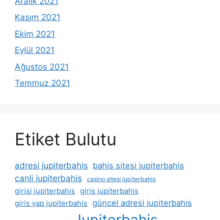
Aralık 2021
Kasım 2021
Ekim 2021
Eylül 2021
Ağustos 2021
Temmuz 2021
Etiket Bulutu
adresi jupiterbahis
bahis sitesi jupiterbahis
canli jupiterbahis
casino sitesi jupiterbahis
girisi jupiterbahis
giris jupiterbahis
güncel adresi jupiterbahis
giris yap jupiterbahis
Jupiterbahis