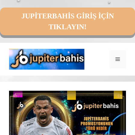
JUPİTERBAHİS GİRİŞ İÇİN
TIKLAYIN!
İçeriğe
atla
Menü