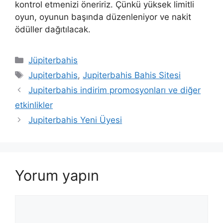
kontrol etmenizi öneririz. Çünkü yüksek limitli
oyun, oyunun başında düzenleniyor ve nakit
ödüller dağıtılacak.
Kategoriler
Jüpiterbahis
Etiketler
Jupiterbahis
,
Jupiterbahis Bahis Sitesi
Yazı
Jupiterbahis indirim promosyonları ve diğer
dolaşımı
etkinlikler
Jupiterbahis Yeni Üyesi
Yorum yapın
Yorum