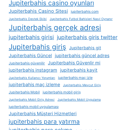
Jupiterbahis casino oyunları
Jupiterbahis Casino Sitesi
jupiterbahis com
Jupiterbahis Destek Ekibi
Jupiterbahis Futbol Bahisleri Nasıl Oynanır
Jupiterbahis gerçek adresi
jupiterbahis girisi
jupiterbahis giris twitter
Jupiterbahis giriş
Jupiterbahis git
Jupiterbahis Güncel
jupiterbahis güncel adres
Jupiterbahis Güvenlir mi
Jupiterbahis güvenilir
jupiterbahis instagram
jupiterbahis kayit
jupiterbahis maç izle
Jupiterbahis Kullanıcı Yorumları
jupiterbahis maç izleme
Jupiterbahis Mevcut Giriş
Jupiterbahis Mobil
jupiterbahis mobil giriş
Jupiterbahis Mobil Giriş Adresi
Jupiterbahis Mobil Uygulama
jupiterbahis mobil uygulaması
Jupiterbahis Müşteri Hizmetleri
jupiterbahis para yatırma