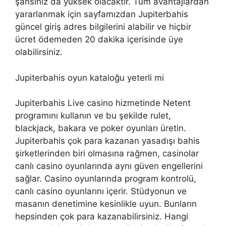
şansınız da yüksek olacaktır. Tüm avantajlardan
yararlanmak için sayfamızdan Jupiterbahis
güncel giriş adres bilgilerini alabilir ve hiçbir
ücret ödemeden 20 dakika içerisinde üye
olabilirsiniz.
Jupiterbahis oyun kataloğu yeterli mi
Jupiterbahis Live casino hizmetinde Netent
programını kullanın ve bu şekilde rulet,
blackjack, bakara ve poker oyunları üretin.
Jupiterbahis çok para kazanan yasadışı bahis
şirketlerinden biri olmasına rağmen, casinolar
canlı casino oyunlarında aynı güven engellerini
sağlar. Casino oyunlarında program kontrolü,
canlı casino oyunlarını içerir. Stüdyonun ve
masanın denetimine kesinlikle uyun. Bunların
hepsinden çok para kazanabilirsiniz. Hangi