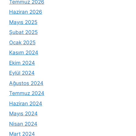
Temmuz 2026
Haziran 2026
Mayıs 2025
Şubat 2025
Ocak 2025
Kasım 2024
Ekim 2024
Eylül 2024
Ağustos 2024
Temmuz 2024
Haziran 2024
Mayıs 2024
Nisan 2024
Mart 2024