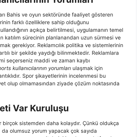
ları Bahis ve oyun sektöründe faaliyet gösteren
inin farklı özelliklere sahip olduğunu
ullandığının açıkça belirtilmesi, uygulamanın temel
çin katılım sürecinin planlanandan uzun sürmesi ve
amak gerekiyor. Reklamcılık politika ve sistemlerinin
ılı bir şekilde yaydığı bilinmektedir. Reklamlara
emi seçerseniz maddi ve zaman kaybı
orts kullanıcılarının yorumları
ulaşmak için
ıklıdır. Spor şikayetlerinin incelenmesi bu
ayet olup olmamasından ziyade çözüm noktasında
eti Var Kuruluşu
r birçok sistemden daha kolaydır. Çünkü oldukça
ya da olumsuz yorum yapacak çok sayıda