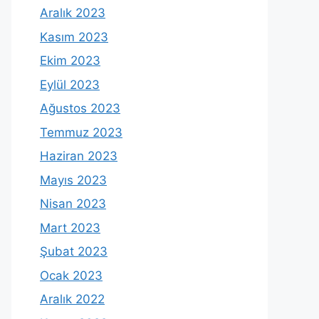
Aralık 2023
Kasım 2023
Ekim 2023
Eylül 2023
Ağustos 2023
Temmuz 2023
Haziran 2023
Mayıs 2023
Nisan 2023
Mart 2023
Şubat 2023
Ocak 2023
Aralık 2022