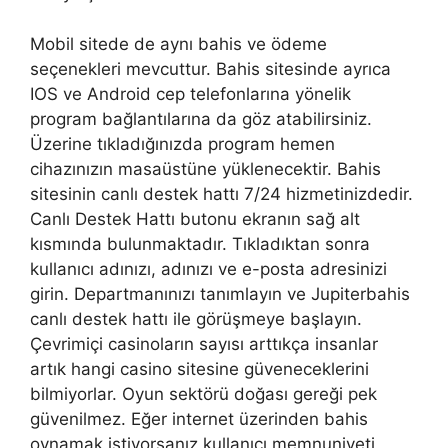
Mobil sitede de aynı bahis ve ödeme
seçenekleri mevcuttur. Bahis sitesinde ayrıca
IOS ve Android cep telefonlarına yönelik
program bağlantılarına da göz atabilirsiniz.
Üzerine tıkladığınızda program hemen
cihazınızın masaüstüne yüklenecektir. Bahis
sitesinin canlı destek hattı 7/24 hizmetinizdedir.
Canlı Destek Hattı butonu ekranın sağ alt
kısmında bulunmaktadır. Tıkladıktan sonra
kullanıcı adınızı, adınızı ve e-posta adresinizi
girin. Departmanınızı tanımlayın ve Jupiterbahis
canlı destek hattı ile görüşmeye başlayın.
Çevrimiçi casinoların sayısı arttıkça insanlar
artık hangi casino sitesine güveneceklerini
bilmiyorlar. Oyun sektörü doğası gereği pek
güvenilmez. Eğer internet üzerinden bahis
oynamak istiyorsanız kullanıcı memnuniyeti