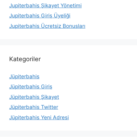
Jupiterbahis Şikayet Yönetimi
Jupiterbahis Giriş Üyeliği
Jupiterbahis Ücretsiz Bonusları
Kategoriler
Jüpiterbahis
Jüpiterbahis Giriş
Jüpiterbahis Şikayet
Jüpiterbahis Twitter
Jüpiterbahis Yeni Adresi