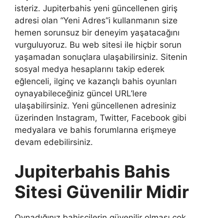
isteriz. Jupiterbahis yeni güncellenen giriş
adresi olan “Yeni Adres”i kullanmanın size
hemen sorunsuz bir deneyim yaşatacağını
vurguluyoruz. Bu web sitesi ile hiçbir sorun
yaşamadan sonuçlara ulaşabilirsiniz. Sitenin
sosyal medya hesaplarını takip ederek
eğlenceli, ilginç ve kazançlı bahis oyunları
oynayabileceğiniz güncel URL’lere
ulaşabilirsiniz. Yeni güncellenen adresiniz
üzerinden Instagram, Twitter, Facebook gibi
medyalara ve bahis forumlarına erişmeye
devam edebilirsiniz.
Jupiterbahis Bahis
Sitesi Güvenilir Midir
Oynadığınız bahisçilerin güvenilir olması çok