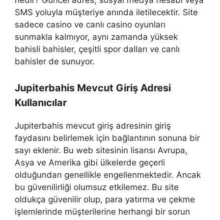
nedir? Güncel adres, sosyal medya hesabı veya
SMS yoluyla müşteriye anında iletilecektir. Site
sadece casino ve canlı casino oyunları
sunmakla kalmıyor, aynı zamanda yüksek
bahisli bahisler, çeşitli spor dalları ve canlı
bahisler de sunuyor.
Jupiterbahis Mevcut Giriş Adresi
Kullanıcılar
Jupiterbahis mevcut giriş adresinin giriş
faydasını belirlemek için bağlantının sonuna bir
sayı eklenir. Bu web sitesinin lisansı Avrupa,
Asya ve Amerika gibi ülkelerde geçerli
olduğundan genellikle engellenmektedir. Ancak
bu güvenilirliği olumsuz etkilemez. Bu site
oldukça güvenilir olup, para yatırma ve çekme
işlemlerinde müşterilerine herhangi bir sorun