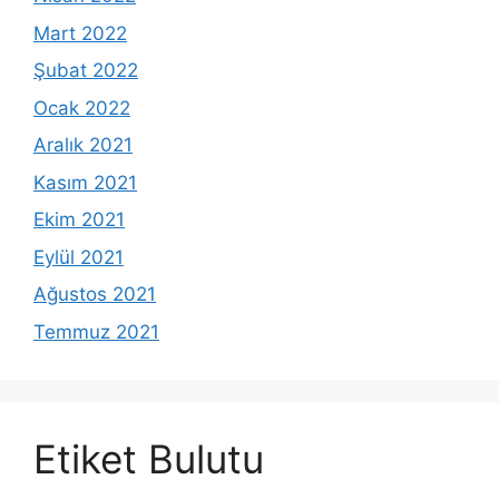
Mart 2022
Şubat 2022
Ocak 2022
Aralık 2021
Kasım 2021
Ekim 2021
Eylül 2021
Ağustos 2021
Temmuz 2021
Etiket Bulutu