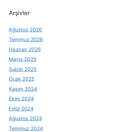
Arşivler
Ağustos 2026
Temmuz 2026
Haziran 2026
Mayıs 2025
Şubat 2025
Ocak 2025
Kasım 2024
Ekim 2024
Eylül 2024
Ağustos 2024
Temmuz 2024