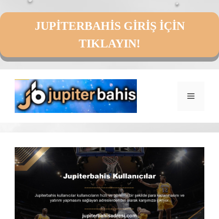
JUPİTERBAHİS GİRİŞ İÇİN
TIKLAYIN!
İçeriğe
atla
Menü