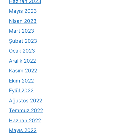
Haziran 2023
Mayıs 2023
Nisan 2023
Mart 2023
Şubat 2023
Ocak 2023
Aralık 2022
Kasım 2022
Ekim 2022
Eylül 2022
Ağustos 2022
Temmuz 2022
Haziran 2022
Mayıs 2022