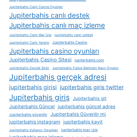
Jupiterbahis Canlı Casino Oyunları
Jupiterbahis canlı destek
Jupiterbahis canlı maç izleme
Jupiterbahis Canlı Maç İzle
jupiterbahis canlı sohbet
Jupiterbahis Casino
Jupiterbahis Canlı Yardım
Jupiterbahis casino oyunları
Jupiterbahis Casino Sitesi
jupiterbahis com
Jupiterbahis Destek Ekibi
Jupiterbahis Futbol Bahisleri Nasıl Oynanır
Jupiterbahis gerçek adresi
jupiterbahis girisi
jupiterbahis giris twitter
Jupiterbahis giriş
Jupiterbahis git
Jupiterbahis Güncel
jupiterbahis güncel adres
Jupiterbahis Güvenlir mi
Jupiterbahis güvenilir
jupiterbahis instagram
jupiterbahis kayit
jupiterbahis maç izle
Jupiterbahis Kullanıcı Yorumları