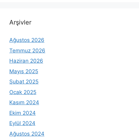
Arşivler
Ağustos 2026
Temmuz 2026
Haziran 2026
Mayıs 2025
Şubat 2025
Ocak 2025
Kasım 2024
Ekim 2024
Eylül 2024
Ağustos 2024