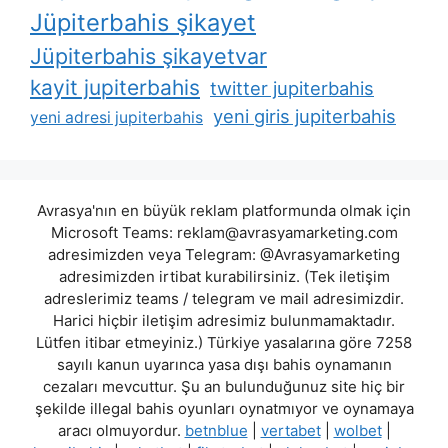
Jüpiterbahis şikayet
Jüpiterbahis şikayetvar
kayit jupiterbahis
twitter jupiterbahis
yeni giris jupiterbahis
yeni adresi jupiterbahis
Avrasya'nın en büyük reklam platformunda olmak için
Microsoft Teams:
reklam@avrasyamarketing.com
adresimizden veya Telegram: @Avrasyamarketing
adresimizden irtibat kurabilirsiniz. (Tek iletişim
adreslerimiz teams / telegram ve mail adresimizdir.
Harici hiçbir iletişim adresimiz bulunmamaktadır.
Lütfen itibar etmeyiniz.) Türkiye yasalarına göre 7258
sayılı kanun uyarınca yasa dışı bahis oynamanın
cezaları mevcuttur. Şu an bulunduğunuz site hiç bir
şekilde illegal bahis oyunları oynatmıyor ve oynamaya
aracı olmuyordur.
betnblue
|
vertabet
|
wolbet
|