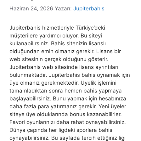
Haziran 24, 2026
Yazarı:
Jupiterbahis
Jupiterbahis hizmetleriyle Türkiye’deki
müşterilere yardımcı oluyor. Bu siteyi
kullanabilirsiniz. Bahis sitenizin lisanslı
olduğundan emin olmanız gerekir. Lisans bir
web sitesinin gerçek olduğunu gösterir.
Jupiterbahis web sitesinde lisans ayrıntıları
bulunmaktadır. Jupiterbahis bahis oynamak için
üye olmanız gerekmektedir. Üyelik işlemini
tamamladıktan sonra hemen bahis yapmaya
başlayabilirsiniz. Bunu yapmak için hesabınıza
daha fazla para yatırmanız gerekir. Yeni üyeler
siteye üye olduklarında bonus kazanabilirler.
Favori oyunlarınızı daha rahat oynayabilirsiniz.
Dünya çapında her ligdeki sporlara bahis
oynayabilirsiniz. Bu sayfada tercih ettiğiniz ligi