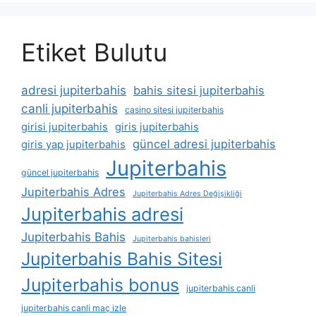
Etiket Bulutu
adresi jupiterbahis
bahis sitesi jupiterbahis
canli jupiterbahis
casino sitesi jupiterbahis
girisi jupiterbahis
giris jupiterbahis
güncel adresi jupiterbahis
giris yap jupiterbahis
Jupiterbahis
güncel jupiterbahis
Jupiterbahis Adres
Jupiterbahis Adres Değişikliği
Jupiterbahis adresi
Jupiterbahis Bahis
Jupiterbahis bahisleri
Jupiterbahis Bahis Sitesi
Jupiterbahis bonus
jupiterbahis canli
jupiterbahis canli maç izle