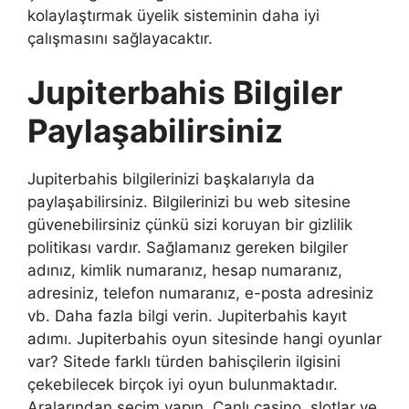
kolaylaştırmak üyelik sisteminin daha iyi
çalışmasını sağlayacaktır.
Jupiterbahis Bilgiler
Paylaşabilirsiniz
Jupiterbahis bilgilerinizi başkalarıyla da
paylaşabilirsiniz. Bilgilerinizi bu web sitesine
güvenebilirsiniz çünkü sizi koruyan bir gizlilik
politikası vardır. Sağlamanız gereken bilgiler
adınız, kimlik numaranız, hesap numaranız,
adresiniz, telefon numaranız, e-posta adresiniz
vb. Daha fazla bilgi verin. Jupiterbahis kayıt
adımı. Jupiterbahis oyun sitesinde hangi oyunlar
var? Sitede farklı türden bahisçilerin ilgisini
çekebilecek birçok iyi oyun bulunmaktadır.
Aralarından seçim yapın. Canlı casino, slotlar ve