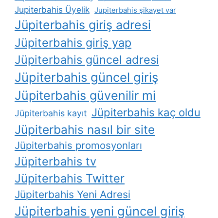
Jupiterbahis Üyelik
Jupiterbahis şikayet var
Jüpiterbahis giriş adresi
Jüpiterbahis giriş yap
Jüpiterbahis güncel adresi
Jüpiterbahis güncel giriş
Jüpiterbahis güvenilir mi
Jüpiterbahis kaç oldu
Jüpiterbahis kayıt
Jüpiterbahis nasıl bir site
Jüpiterbahis promosyonları
Jüpiterbahis tv
Jüpiterbahis Twitter
Jüpiterbahis Yeni Adresi
Jüpiterbahis yeni güncel giriş