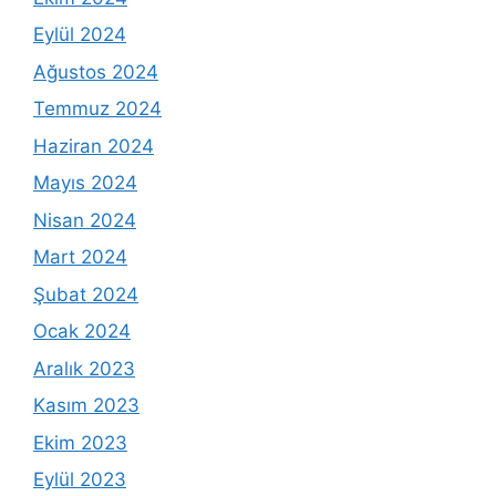
Eylül 2024
Ağustos 2024
Temmuz 2024
Haziran 2024
Mayıs 2024
Nisan 2024
Mart 2024
Şubat 2024
Ocak 2024
Aralık 2023
Kasım 2023
Ekim 2023
Eylül 2023