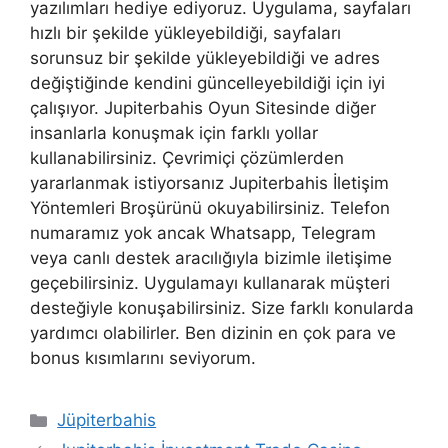
yazılımları hediye ediyoruz. Uygulama, sayfaları
hızlı bir şekilde yükleyebildiği, sayfaları
sorunsuz bir şekilde yükleyebildiği ve adres
değiştiğinde kendini güncelleyebildiği için iyi
çalışıyor. Jupiterbahis Oyun Sitesinde diğer
insanlarla konuşmak için farklı yollar
kullanabilirsiniz. Çevrimiçi çözümlerden
yararlanmak istiyorsanız Jupiterbahis İletişim
Yöntemleri Broşürünü okuyabilirsiniz. Telefon
numaramız yok ancak Whatsapp, Telegram
veya canlı destek aracılığıyla bizimle iletişime
geçebilirsiniz. Uygulamayı kullanarak müşteri
desteğiyle konuşabilirsiniz. Size farklı konularda
yardımcı olabilirler. Ben dizinin en çok para ve
bonus kısımlarını seviyorum.
Kategoriler
Jüpiterbahis
Yazı