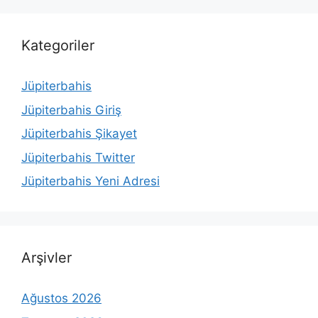
Kategoriler
Jüpiterbahis
Jüpiterbahis Giriş
Jüpiterbahis Şikayet
Jüpiterbahis Twitter
Jüpiterbahis Yeni Adresi
Arşivler
Ağustos 2026