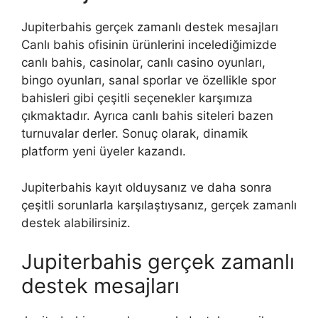
Jupiterbahis gerçek zamanlı destek mesajları
Canlı bahis ofisinin ürünlerini incelediğimizde
canlı bahis, casinolar, canlı casino oyunları,
bingo oyunları, sanal sporlar ve özellikle spor
bahisleri gibi çeşitli seçenekler karşımıza
çıkmaktadır. Ayrıca canlı bahis siteleri bazen
turnuvalar derler. Sonuç olarak, dinamik
platform yeni üyeler kazandı.
Jupiterbahis kayıt olduysanız ve daha sonra
çeşitli sorunlarla karşılaştıysanız, gerçek zamanlı
destek alabilirsiniz.
Jupiterbahis gerçek zamanlı
destek mesajları