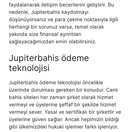
faydalanarak iletişim becerilerini geliştirir. Bu
nedenle, Jupiterbahis kaydolmayı
düşünüyorsanız ve para çekme noktasıyla ilgili
herhangi bir sorunuz varsa, temel olarak
yakında size finansal ayrıntıları
sağlayacağımızdan emin olabilirsiniz.
Jupiterbahis ödeme
teknolojisi
Jupiterbahis ödeme teknolojisi öncelikle
üzerinde durulması gereken bir konudur. Canlı
bahis siteleri her zaman şirket olarak hizmet
vermeyi ve üyelerine şeffaf bir şekilde hizmet
vermeyi sever. Yasal ve sertifikalı bir şirkettir ve
üyelerine güven sağlar. Ancak hepimizin bildiği
gibi ülkemizdeki hukuki işlemler farklı işleniyor.