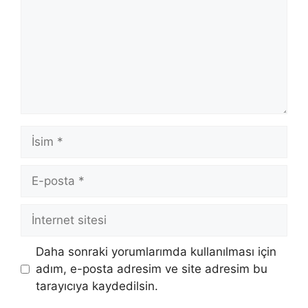
İsim
E-
posta
İnternet
sitesi
Daha sonraki yorumlarımda kullanılması için
adım, e-posta adresim ve site adresim bu
tarayıcıya kaydedilsin.