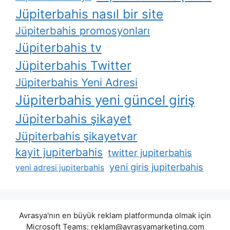
Jüpiterbahis nasıl bir site
Jüpiterbahis promosyonları
Jüpiterbahis tv
Jüpiterbahis Twitter
Jüpiterbahis Yeni Adresi
Jüpiterbahis yeni güncel giriş
Jüpiterbahis şikayet
Jüpiterbahis şikayetvar
kayit jupiterbahis
twitter jupiterbahis
yeni giris jupiterbahis
yeni adresi jupiterbahis
Avrasya'nın en büyük reklam platformunda olmak için
Microsoft Teams:
reklam@avrasyamarketing.com