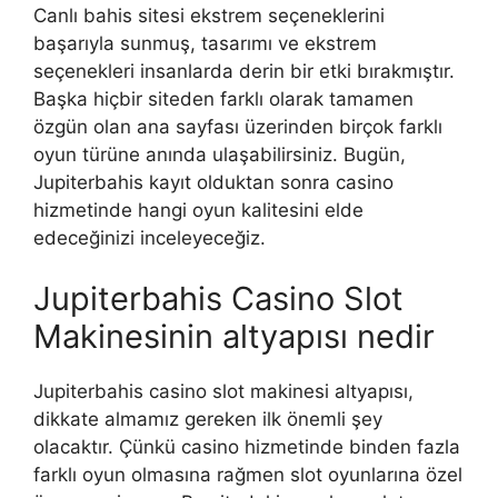
Canlı bahis sitesi ekstrem seçeneklerini
başarıyla sunmuş, tasarımı ve ekstrem
seçenekleri insanlarda derin bir etki bırakmıştır.
Başka hiçbir siteden farklı olarak tamamen
özgün olan ana sayfası üzerinden birçok farklı
oyun türüne anında ulaşabilirsiniz. Bugün,
Jupiterbahis kayıt olduktan sonra casino
hizmetinde hangi oyun kalitesini elde
edeceğinizi inceleyeceğiz.
Jupiterbahis Casino Slot
Makinesinin altyapısı nedir
Jupiterbahis casino slot makinesi altyapısı,
dikkate almamız gereken ilk önemli şey
olacaktır. Çünkü casino hizmetinde binden fazla
farklı oyun olmasına rağmen slot oyunlarına özel