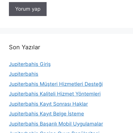
Son Yazılar
Jupiterbahis Giriş
Jupiterbahis
Jupiterbahis Müşteri Hizmetleri Desteği
Jupiterbahis Kaliteli Hizmet Yöntemleri
Jupiterbahis Kayıt Sonrası Haklar
Jupiterbahis Kayıt Belge İsteme
Jupiterbahis Başarılı Mobil Uygulamalar