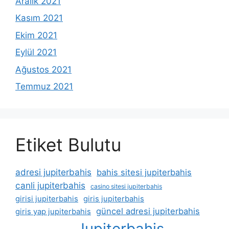
Aralık 2021
Kasım 2021
Ekim 2021
Eylül 2021
Ağustos 2021
Temmuz 2021
Etiket Bulutu
adresi jupiterbahis
bahis sitesi jupiterbahis
canli jupiterbahis
casino sitesi jupiterbahis
girisi jupiterbahis
giris jupiterbahis
güncel adresi jupiterbahis
giris yap jupiterbahis
Jupiterbahis