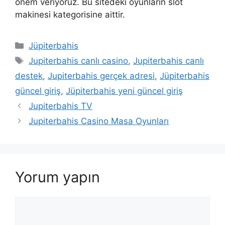
önem veriyoruz. Bu sitedeki oyunların slot
makinesi kategorisine aittir.
Kategoriler
Jüpiterbahis
Etiketler
Jupiterbahis canlı casino
,
Jupiterbahis canlı
destek
,
Jupiterbahis gerçek adresi
,
Jüpiterbahis
güncel giriş
,
Jüpiterbahis yeni güncel giriş
Yazı
Jupiterbahis TV
dolaşımı
Jupiterbahis Casino Masa Oyunları
Yorum yapın
Yorum