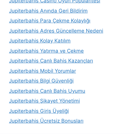
Jupiterbahis Casino Oyun Popülaritesi
Jupiterbahis Anında Geri Bildirim
Jupiterbahis Para Çekme Kolaylığı
Jupiterbahis Adres Güncelleme Nedeni
Jupiterbahis Kolay Katılım
Jupiterbahis Yatırma ve Çekme
Jupiterbahis Canlı Bahis Kazançları
Jupiterbahis Mobil Yorumlar
Jupiterbahis Bilgi Güvenliği
Jupiterbahis Canlı Bahis Uyumu
Jupiterbahis Şikayet Yönetimi
Jupiterbahis Giriş Üyeliği
Jupiterbahis Ücretsiz Bonusları