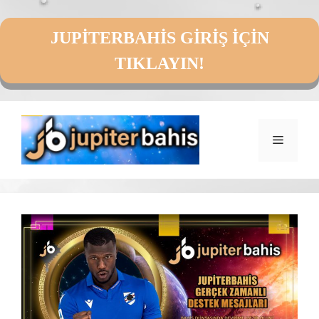
JUPİTERBAHİS GİRİŞ İÇİN
TIKLAYIN!
İçeriğe
atla
Menü