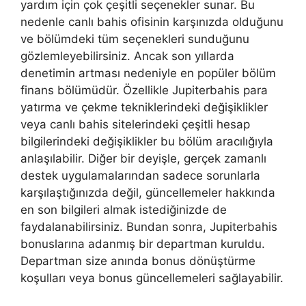
yardım için çok çeşitli seçenekler sunar. Bu
nedenle canlı bahis ofisinin karşınızda olduğunu
ve bölümdeki tüm seçenekleri sunduğunu
gözlemleyebilirsiniz. Ancak son yıllarda
denetimin artması nedeniyle en popüler bölüm
finans bölümüdür. Özellikle Jupiterbahis para
yatırma ve çekme tekniklerindeki değişiklikler
veya canlı bahis sitelerindeki çeşitli hesap
bilgilerindeki değişiklikler bu bölüm aracılığıyla
anlaşılabilir. Diğer bir deyişle, gerçek zamanlı
destek uygulamalarından sadece sorunlarla
karşılaştığınızda değil, güncellemeler hakkında
en son bilgileri almak istediğinizde de
faydalanabilirsiniz. Bundan sonra, Jupiterbahis
bonuslarına adanmış bir departman kuruldu.
Departman size anında bonus dönüştürme
koşulları veya bonus güncellemeleri sağlayabilir.