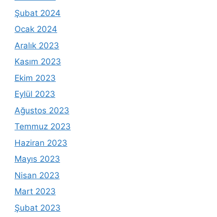
Şubat 2024
Ocak 2024
Aralık 2023
Kasım 2023
Ekim 2023
Eylül 2023
Ağustos 2023
Temmuz 2023
Haziran 2023
Mayıs 2023
Nisan 2023
Mart 2023
Şubat 2023