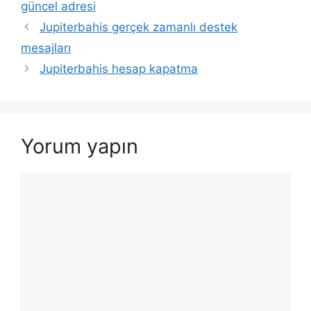
güncel adresi
Yazı
Jupiterbahis gerçek zamanlı destek
dolaşımı
mesajları
Jupiterbahis hesap kapatma
Yorum yapın
Yorum