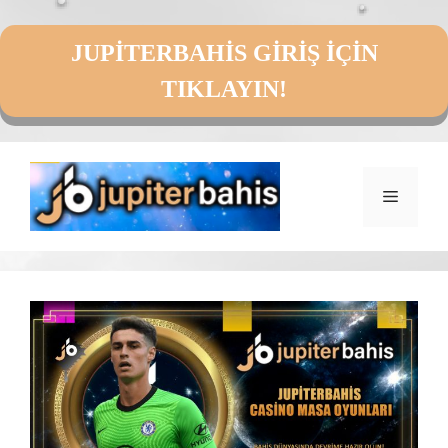
JUPİTERBAHİS GİRİŞ İÇİN
TIKLAYIN!
İçeriğe
atla
Menü