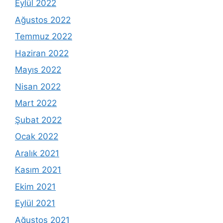
Eylül 2022
Ağustos 2022
Temmuz 2022
Haziran 2022
Mayıs 2022
Nisan 2022
Mart 2022
Şubat 2022
Ocak 2022
Aralık 2021
Kasım 2021
Ekim 2021
Eylül 2021
Ağustos 2021