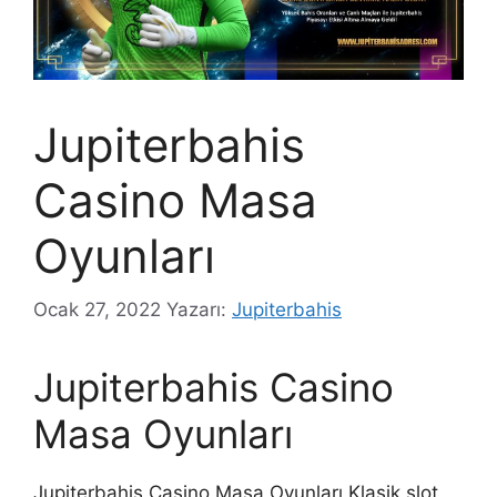
Jupiterbahis
Casino Masa
Oyunları
Ocak 27, 2022
Yazarı:
Jupiterbahis
Jupiterbahis Casino
Masa Oyunları
Jupiterbahis Casino Masa Oyunları Klasik slot