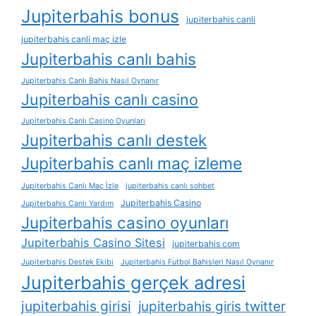
Jupiterbahis bonus
jupiterbahis canli
jupiterbahis canli maç izle
Jupiterbahis canlı bahis
Jupiterbahis Canlı Bahis Nasıl Oynanır
Jupiterbahis canlı casino
Jupiterbahis Canlı Casino Oyunları
Jupiterbahis canlı destek
Jupiterbahis canlı maç izleme
Jupiterbahis Canlı Maç İzle
jupiterbahis canlı sohbet
Jupiterbahis Casino
Jupiterbahis Canlı Yardım
Jupiterbahis casino oyunları
Jupiterbahis Casino Sitesi
jupiterbahis com
Jupiterbahis Destek Ekibi
Jupiterbahis Futbol Bahisleri Nasıl Oynanır
Jupiterbahis gerçek adresi
jupiterbahis girisi
jupiterbahis giris twitter