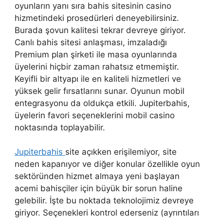
oyunların yanı sıra bahis sitesinin casino
hizmetindeki prosedürleri deneyebilirsiniz.
Burada şovun kalitesi tekrar devreye giriyor.
Canlı bahis sitesi anlaşması, imzaladığı
Premium plan şirketi ile masa oyunlarında
üyelerini hiçbir zaman rahatsız etmemiştir.
Keyifli bir altyapı ile en kaliteli hizmetleri ve
yüksek gelir fırsatlarını sunar. Oyunun mobil
entegrasyonu da oldukça etkili. Jupiterbahis,
üyelerin favori seçeneklerini mobil casino
noktasında toplayabilir.
Jupiterbahis
site açıkken erişilemiyor, site
neden kapanıyor ve diğer konular özellikle oyun
sektöründen hizmet almaya yeni başlayan
acemi bahisçiler için büyük bir sorun haline
gelebilir. İşte bu noktada teknolojimiz devreye
giriyor. Seçenekleri kontrol ederseniz (ayrıntıları