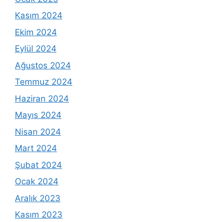
Kasım 2024
Ekim 2024
Eylül 2024
Ağustos 2024
Temmuz 2024
Haziran 2024
Mayıs 2024
Nisan 2024
Mart 2024
Şubat 2024
Ocak 2024
Aralık 2023
Kasım 2023