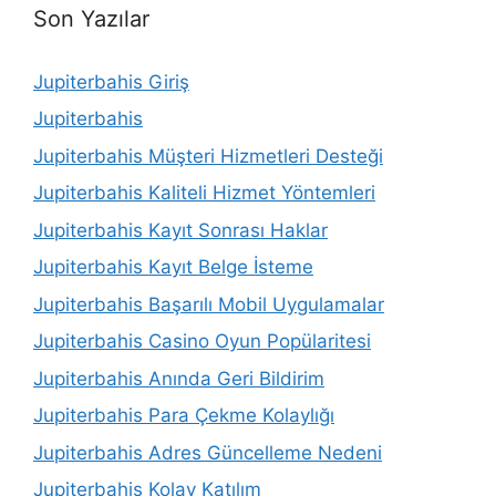
Son Yazılar
Jupiterbahis Giriş
Jupiterbahis
Jupiterbahis Müşteri Hizmetleri Desteği
Jupiterbahis Kaliteli Hizmet Yöntemleri
Jupiterbahis Kayıt Sonrası Haklar
Jupiterbahis Kayıt Belge İsteme
Jupiterbahis Başarılı Mobil Uygulamalar
Jupiterbahis Casino Oyun Popülaritesi
Jupiterbahis Anında Geri Bildirim
Jupiterbahis Para Çekme Kolaylığı
Jupiterbahis Adres Güncelleme Nedeni
Jupiterbahis Kolay Katılım