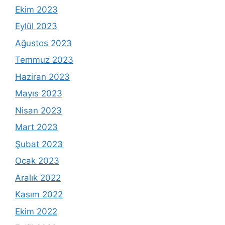
Ekim 2023
Eylül 2023
Ağustos 2023
Temmuz 2023
Haziran 2023
Mayıs 2023
Nisan 2023
Mart 2023
Şubat 2023
Ocak 2023
Aralık 2022
Kasım 2022
Ekim 2022