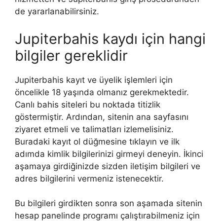
de yararlanabilirsiniz.
Jupiterbahis kaydı için hangi
bilgiler gereklidir
Jupiterbahis kayıt ve üyelik işlemleri için
öncelikle 18 yaşında olmanız gerekmektedir.
Canlı bahis siteleri bu noktada titizlik
göstermiştir. Ardından, sitenin ana sayfasını
ziyaret etmeli ve talimatları izlemelisiniz.
Buradaki kayıt ol düğmesine tıklayın ve ilk
adımda kimlik bilgilerinizi girmeyi deneyin. İkinci
aşamaya girdiğinizde sizden iletişim bilgileri ve
adres bilgilerini vermeniz istenecektir.
Bu bilgileri girdikten sonra son aşamada sitenin
hesap panelinde programı çalıştırabilmeniz için