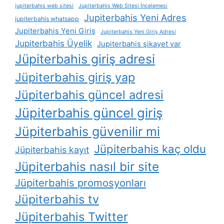
jupiterbahis web sitesi
Jupiterbahis Web Sitesi İncelemesi
Jupiterbahis Yeni Adres
jupiterbahis whatsapp
Jupiterbahis Yeni Giriş
Jupiterbahis Yeni Giriş Adresi
Jupiterbahis Üyelik
Jupiterbahis şikayet var
Jüpiterbahis giriş adresi
Jüpiterbahis giriş yap
Jüpiterbahis güncel adresi
Jüpiterbahis güncel giriş
Jüpiterbahis güvenilir mi
Jüpiterbahis kaç oldu
Jüpiterbahis kayıt
Jüpiterbahis nasıl bir site
Jüpiterbahis promosyonları
Jüpiterbahis tv
Jüpiterbahis Twitter