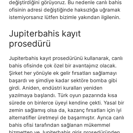
değiştirdiğini görüyoruz. Bu nedenle canlı bahis
ofisinin adresi değiştiğinde haksızlığa uğramak
istemiyorsanız lütfen bizimle yakından ilgilenin.
Jupiterbahis kayıt
prosedürü
Jupiterbahis kayıt prosedürünü kullanarak, canlı
bahis ofisinde çok özel bir avantajınız olacak.
Şirket her yönüyle ek gelir fırsatları sağlamayı
başardı ve şimdiye kadar sektöre bomba gibi
girdi. Aniden, endüstri kuralları yeniden
yazılmaya başlandı. Türk oyun pazarında kısa
sürede on binlerce üyeyi kendine çekti. Yasal bir
zemin sağlamış olsa da, kazanç fırsatları için iyi
alternatifler üretmeyi de başarmıştır. Ayrıca canlı
bahis ofisi tarafından sağlanan mükemmel
hizmetten ve Jupiterbahis giriş prosedüründen