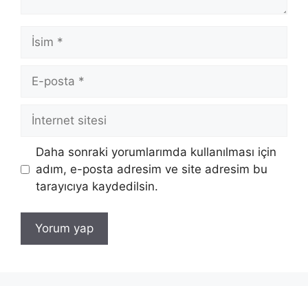
İsim
E-
posta
İnternet
sitesi
Daha sonraki yorumlarımda kullanılması için
adım, e-posta adresim ve site adresim bu
tarayıcıya kaydedilsin.