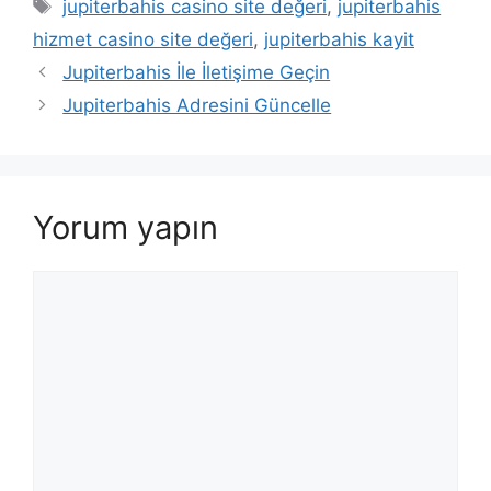
Etiketler
jupiterbahis casino site değeri
,
jupiterbahis
hizmet casino site değeri
,
jupiterbahis kayit
Yazı
Jupiterbahis İle İletişime Geçin
dolaşımı
Jupiterbahis Adresini Güncelle
Yorum yapın
Yorum