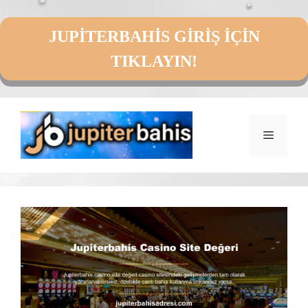
JUPİTERBAHİS GİRİŞ İÇİN
TIKLAYIN!
İçeriğe
atla
Menü