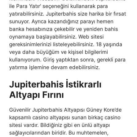
ile Para Yatır’ seçeneğini kullanarak para
yatırabilirsiniz. Jupiterbahis size harika bir fırsat
sunuyor. Ayrıca kazandığınız parayı hemen
banka hesabınıza çekebilir ve yeniden bahis
oynamaya başlayabilirsiniz. Web sitesi
gereksinimlerinizi listeleyebilirsiniz. 18 yaşında
veya daha büyüğüm ve kişisel bilgilerimi
kullanıyorum. Giriş yaptıktan sonra, gerekli para
yatırma işlemine devam edebilirsiniz.
Jupiterbahis İstikrarlı
Altyapı Fırını
Güvenilir Jupiterbahis Altyapısı Güney Kore’de
kapsamlı casino altyapısı sunan birkaç casino
sitesi vardır. Bildiğiniz gibi en ünlü altyapı
sağlayıcılarından biridir. Bu muhtemelen,