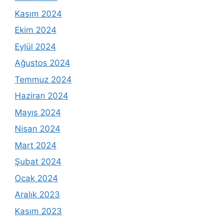
Kasım 2024
Ekim 2024
Eylül 2024
Ağustos 2024
Temmuz 2024
Haziran 2024
Mayıs 2024
Nisan 2024
Mart 2024
Şubat 2024
Ocak 2024
Aralık 2023
Kasım 2023