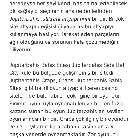
neredeyse her şeyi kendi başına halledebilecek
bir sağlayıcı seçmenin ana nedenlerinden
Jupiterbahis i̇stikrarlı altyapı fırını
biridir. Birçok
site altyapı değişikliği yaparak bu altyapıyı
kullanmaya başlıyor.Hareket eden parçaların
ağır olduğunu ve sorunun hala çözülmediğini
biliyorum.
Jupiterbahis Bahis Sitesi Jupiterbahis Side Bet
City Rule bu bölgede gelişmemiş bir sitedir
Jupiterbahis Craps, Craps, Jupiterbahis Bahis
Sitesi gibi belirli oyun altyapısı içeren casino
sitelerinde bulunabilen çok ilginç bir oyundur.
Sınırsız oyuncuyla oynanabilen ve birden fazla
kazanç sunan bu oyun Jupiterbahis en sevilen
oyunlarından biridir. Craps çok ilginç bir oyundur
ve uzun yıllardır kara tabanlı casinolarda ve
başka yerlerde oynanmaktadır. Zar oyununu