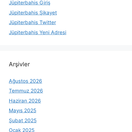
Jüpiterbahis Giriş
Jüpiterbahis Şikayet
Jüpiterbahis Twitter
Jüpiterbahis Yeni Adresi
Arşivler
Ağustos 2026
Temmuz 2026
Haziran 2026
Mayıs 2025
Şubat 2025
Ocak 2025