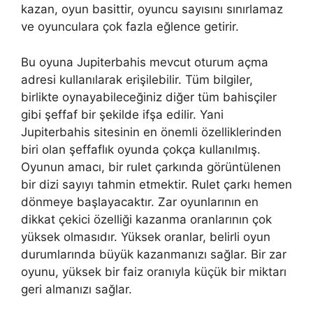
kazan, oyun basittir, oyuncu sayısını sınırlamaz
ve oyunculara çok fazla eğlence getirir.
Bu oyuna Jupiterbahis mevcut oturum açma
adresi kullanılarak erişilebilir. Tüm bilgiler,
birlikte oynayabileceğiniz diğer tüm bahisçiler
gibi şeffaf bir şekilde ifşa edilir. Yani
Jupiterbahis sitesinin en önemli özelliklerinden
biri olan şeffaflık oyunda çokça kullanılmış.
Oyunun amacı, bir rulet çarkında görüntülenen
bir dizi sayıyı tahmin etmektir. Rulet çarkı hemen
dönmeye başlayacaktır. Zar oyunlarının en
dikkat çekici özelliği kazanma oranlarının çok
yüksek olmasıdır. Yüksek oranlar, belirli oyun
durumlarında büyük kazanmanızı sağlar. Bir zar
oyunu, yüksek bir faiz oranıyla küçük bir miktarı
geri almanızı sağlar.