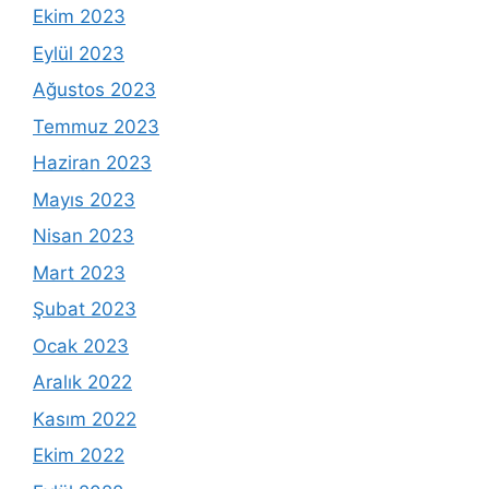
Ekim 2023
Eylül 2023
Ağustos 2023
Temmuz 2023
Haziran 2023
Mayıs 2023
Nisan 2023
Mart 2023
Şubat 2023
Ocak 2023
Aralık 2022
Kasım 2022
Ekim 2022