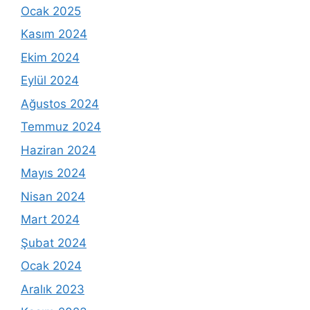
Ocak 2025
Kasım 2024
Ekim 2024
Eylül 2024
Ağustos 2024
Temmuz 2024
Haziran 2024
Mayıs 2024
Nisan 2024
Mart 2024
Şubat 2024
Ocak 2024
Aralık 2023