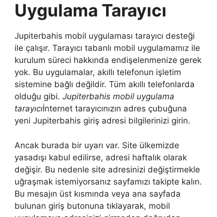
Uygulama Tarayıcı
Jupiterbahis mobil uygulaması tarayıcı desteği
ile çalışır. Tarayıcı tabanlı mobil uygulamamız ile
kurulum süreci hakkında endişelenmenize gerek
yok. Bu uygulamalar, akıllı telefonun işletim
sistemine bağlı değildir. Tüm akıllı telefonlarda
olduğu gibi.
Jupiterbahis mobil uygulama
tarayıcı
İnternet tarayıcınızın adres çubuğuna
yeni Jupiterbahis giriş adresi bilgilerinizi girin.
Ancak burada bir uyarı var. Site ülkemizde
yasadışı kabul edilirse, adresi haftalık olarak
değişir. Bu nedenle site adresinizi değiştirmekle
uğraşmak istemiyorsanız sayfamızı takipte kalın.
Bu mesajın üst kısmında veya ana sayfada
bulunan giriş butonuna tıklayarak, mobil