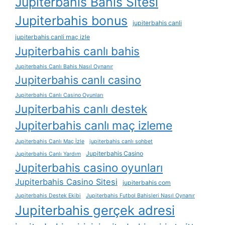
Jupiterbahis Bahis Sitesi
Jupiterbahis bonus
jupiterbahis canli
jupiterbahis canli maç izle
Jupiterbahis canlı bahis
Jupiterbahis Canlı Bahis Nasıl Oynanır
Jupiterbahis canlı casino
Jupiterbahis Canlı Casino Oyunları
Jupiterbahis canlı destek
Jupiterbahis canlı maç izleme
Jupiterbahis Canlı Maç İzle
jupiterbahis canlı sohbet
Jupiterbahis Casino
Jupiterbahis Canlı Yardım
Jupiterbahis casino oyunları
Jupiterbahis Casino Sitesi
jupiterbahis com
Jupiterbahis Destek Ekibi
Jupiterbahis Futbol Bahisleri Nasıl Oynanır
Jupiterbahis gerçek adresi