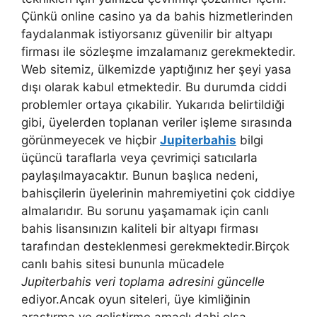
Çünkü online casino ya da bahis hizmetlerinden
faydalanmak istiyorsanız güvenilir bir altyapı
firması ile sözleşme imzalamanız gerekmektedir.
Web sitemiz, ülkemizde yaptığınız her şeyi yasa
dışı olarak kabul etmektedir. Bu durumda ciddi
problemler ortaya çıkabilir. Yukarıda belirtildiği
gibi, üyelerden toplanan veriler işleme sırasında
görünmeyecek ve hiçbir
Jupiterbahis
bilgi
üçüncü taraflarla veya çevrimiçi satıcılarla
paylaşılmayacaktır. Bunun başlıca nedeni,
bahisçilerin üyelerinin mahremiyetini çok ciddiye
almalarıdır. Bu sorunu yaşamamak için canlı
bahis lisansınızın kaliteli bir altyapı firması
tarafından desteklenmesi gerekmektedir.Birçok
canlı bahis sitesi bununla mücadele
Jupiterbahis veri toplama adresini güncelle
ediyor.Ancak oyun siteleri, üye kimliğinin
araştırma ve geliştirme amaçlı dahi olsa