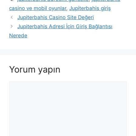
casino ve mobil oyunlar
,
Jupiterbahis giriş
Yazı
Jupiterbahis Casino Site Değeri
dolaşımı
Jupiterbahis Adresi İçin Giriş Bağlantısı
Nerede
Yorum yapın
Yorum