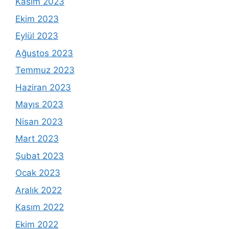
Kasım 2023
Ekim 2023
Eylül 2023
Ağustos 2023
Temmuz 2023
Haziran 2023
Mayıs 2023
Nisan 2023
Mart 2023
Şubat 2023
Ocak 2023
Aralık 2022
Kasım 2022
Ekim 2022