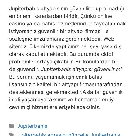
Jupiterbahis altyapısının güvenilir olup olmadığı
en önemli kararlardan biridir. Çünkü online
casino ya da bahis hizmetlerinden faydalanmak
istiyorsanız güvenilir bir altyapı firması ile
sözleşme imzalamanız gerekmektedir. Web
sitemiz, ülkemizde yaptığınız her şeyi yasa dışı
olarak kabul etmektedir. Bu durumda ciddi
problemler ortaya çıkabilir. Bu konulardan biri
de güvendir.
Jupiterbahis altyapısı güvenilir mi
Bu sorunu yaşamamak için canlı bahis
lisansınızın kaliteli bir altyapı firması tarafından
desteklenmesi gerekmektedir.Asla bir güvenlik
ihlali yaşamayacaksınız ve her zaman en iyi
çevrimiçi hizmetlere erişebileceksiniz.
Kategoriler
Jüpiterbahis
Etiketler
jupiterbahis adresini güncelle
,
jupiterbahis